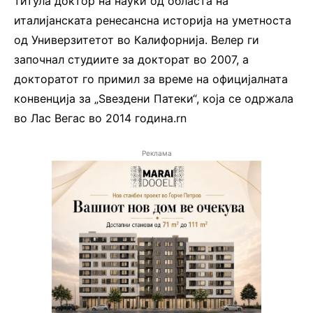
титула доктор на науки од областа на
италијанската ренесансна историја на уметноста
од Универзитетот во Калифорнија. Велер ги
започнал студиите за докторат во 2007, а
докторатот го примил за време на официјалната
конвенција за „Ѕвездени Патеки“, која се одржала
во Лас Вегас во 2014 година.rn
Реклама