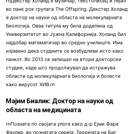
rnДекстер Холанд е музичар, текстописец и пејач
во панк рок групата The Offspring. Декстер Холанд
е доктор на науки од областа на молекуларната
биологија. Оваа титула му била доделена од
Универзитетот во Јужна Калифорнија. Холанд бил
најдобар математичар во средно училиште. Има
изјавено дека студиите се возбудливи исто како
панкот. Во 2013 се запишал на втори докторски
студии, каде што продолжувал да истражува
области од молекуларната биологија и болести
како вирусот ХИВ.rn
Мајим Биалик: Доктор на науки од
областа на медицината
rnПозната по својата улога како д-р Ејми Фара
Фаулер, во познатата серија „Теоријата на Биг