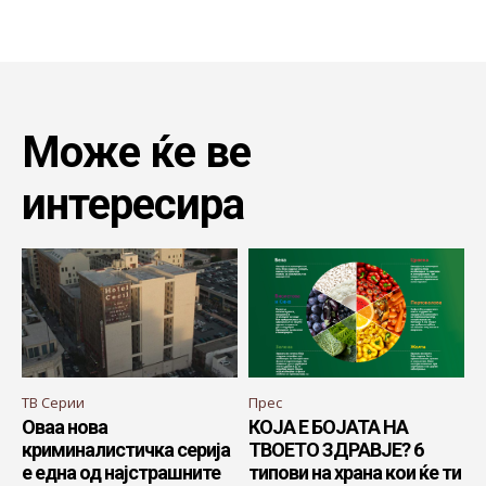
Може ќе ве
интересира
ТВ Серии
Прес
Оваа нова
КОЈА Е БОЈАТА НА
криминалистичка серија
ТВОЕТО ЗДРАВЈЕ? 6
е една од најстрашните
типови на храна кои ќе ти