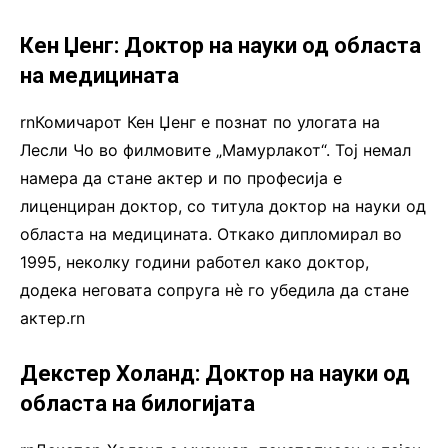
Кен Џенг: Доктор на науки од областа
на медицината
rnКомичарот Кен Џенг е познат по улогата на
Лесли Чо во филмовите „Мамурлакот“. Тој немал
намера да стане актер и по професија е
лиценциран доктор, со титула доктор на науки од
областа на медицината. Откако дипломирал во
1995, неколку години работел како доктор,
додека неговата сопруга нѐ го убедила да стане
актер.rn
Декстер Холанд: Доктор на науки од
областа на билогијата