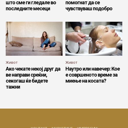
што сме ги гледале во
помогнат да се
последните месеци
чувствуваш подобро
Живот
Живот
Ако чекате некој друг да
Наутро или навечер: Кое
ве направи среќни,
е совршеното време за
секогаш ќе бидете
миење на косата?
тажни