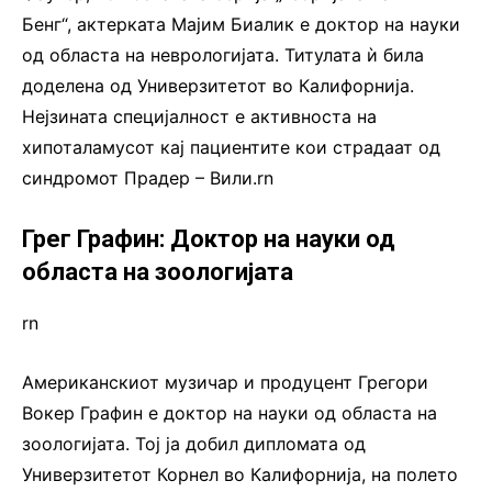
Бенг“, актерката Мајим Биалик е доктор на науки
од областа на неврологијата. Титулата ѝ била
доделена од Универзитетот во Калифорнија.
Нејзината специјалност е активноста на
хипоталамусот кај пациентите кои страдаат од
синдромот Прадер – Вили.rn
Грег Графин: Доктор на науки од
областа на зоологијата
rn
Американскиот музичар и продуцент Грегори
Вокер Графин е доктор на науки од областа на
зоологијата. Тој ја добил дипломата од
Универзитетот Корнел во Калифорнија, на полето