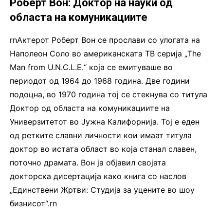
Роберт Вон: Доктор на науки од
областа на комуникациите
rnАктерот Роберт Вон се прослави со улогата на
Наполеон Соло во американската ТВ серија „The
Man from U.N.C.L.E.“ која се емитуваше во
периодот од 1964 до 1968 година. Две години
подоцна, во 1970 година тој се стекнува со титула
Доктор од областа на комуникациите на
Универзитетот во Јужна Калифорнија. Тој е еден
од ретките славни личности кои имаат титула
доктор во истата област во која станал славен,
поточно драмата. Вон ја објавил својата
докторска дисертација како книга со наслов
„Единствени Жртви: Студија за уцените во шоу
бизнисот“.rn