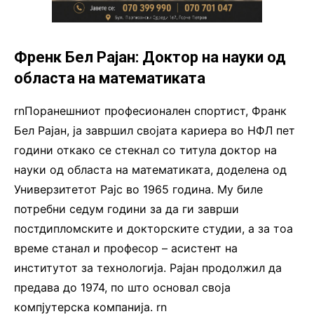
Френк Бел Рајан: Доктор на науки од
областа на математиката
rnПоранешниот професионален спортист, Франк
Бел Рајан, ја завршил својата кариера во НФЛ пет
години откако се стекнал со титула доктор на
науки од областа на математиката, доделена од
Универзитетот Рајс во 1965 година. Му биле
потребни седум години за да ги заврши
постдипломските и докторските студии, а за тоа
време станал и професор – асистент на
институтот за технологија. Рајан продолжил да
предава до 1974, по што основал своја
компјутерска компанија. rn