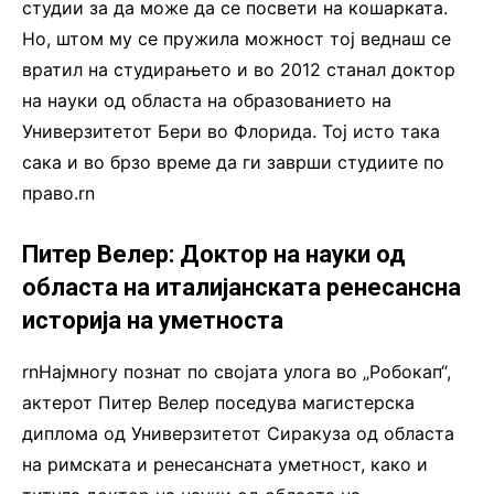
студии за да може да се посвети на кошарката.
Но, штом му се пружила можност тој веднаш се
вратил на студирањето и во 2012 станал доктор
на науки од областа на образованието на
Универзитетот Бери во Флорида. Тој исто така
сака и во брзо време да ги заврши студиите по
право.rn
Питер Велер: Доктор на науки од
областа на италијанската ренесансна
историја на уметноста
rnНајмногу познат по својата улога во „Робокап“,
актерот Питер Велер поседува магистерска
диплома од Универзитетот Сиракуза од областа
на римската и ренесансната уметност, како и