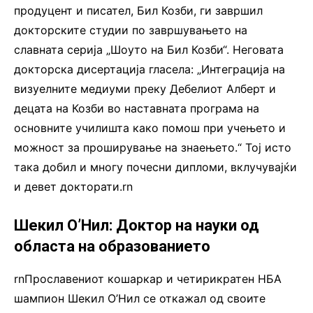
продуцент и писател, Бил Козби, ги завршил
докторските студии по завршувањето на
славната серија „Шоуто на Бил Козби“. Неговата
докторска дисертација гласела: „Интеграција на
визуелните медиуми преку Дебелиот Алберт и
децата на Козби во наставната програма на
основните училишта како помош при учењето и
можност за проширување на знаењето.“ Тој исто
така добил и многу почесни дипломи, вклучувајќи
и девет докторати.rn
Шекил О’Нил: Доктор на науки од
областа на образованието
rnПрославениот кошаркар и четирикратен НБА
шампион Шекил О’Нил се откажал од своите