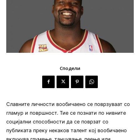
Сподели
Славните личности вообичаено се поврзуваат со
гламур и површност. Тие се познати по нивните
социјални способности да се поврзат со
публиката преку некаков талент кој вообичаено
вклучува глумење, танцување, пеење или