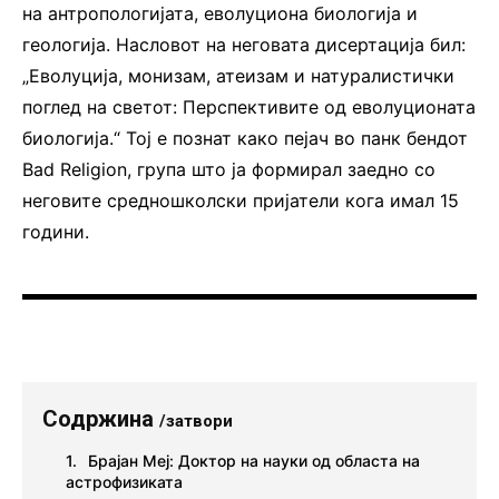
на антропологијата, еволуциона биологија и
геологија. Насловот на неговата дисертација бил:
„Еволуција, монизам, атеизам и натуралистички
поглед на светот: Перспективите од еволуционата
биологија.“ Тој е познат како пејач во панк бендот
Bad Religion, група што ја формирал заедно со
неговите средношколски пријатели кога имал 15
години.
Содржина
/затвори
Брајан Меј: Доктор на науки од областа на
астрофизиката