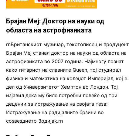
Брајан Меј: Доктор на науки од
областа на астрофизиката
rnБританскиот музичар, текстописец и продуцент
Брајан Меј станал доктор на науки од областа на
астрофизиката во 2007 година. Најмногу познат
како гитарист на славните Queen, тој студирал
физика и математика на колеџот Империјал, кој е
дел од Универзитетот Хемптон во Лондон. Тој
изјавил дека му биле потребни повеќе од три
децении за истражување на својата теза:
Истражување на радијалните брзини во
соѕвездието Зодијак.rn