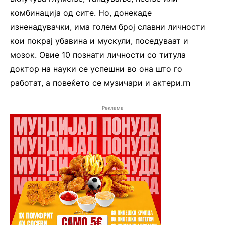
комбинација од сите. Но, донекаде
изненадувачки, има голем број славни личности
кои покрај убавина и мускули, поседуваат и
мозок. Овие 10 познати личности со титула
доктор на науки се успешни во она што го
работат, а повеќето се музичари и актери.rn
Реклама