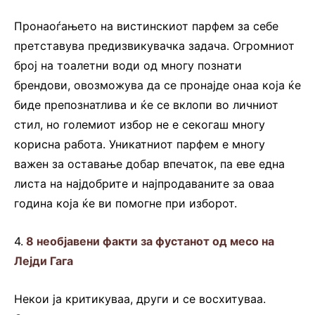
Пронаоѓањето на вистинскиот парфем за себе
претставува предизвикувачка задача. Огромниот
број на тоалетни води од многу познати
брендови, овозможува да се пронајде онаа која ќе
биде препознатлива и ќе се вклопи во личниот
стил, но големиот избор не е секогаш многу
корисна работа. Уникатниот парфем е многу
важен за оставање добар впечаток, па еве една
листа на најдобрите и најпродаваните за оваа
година која ќе ви помогне при изборот.
4.
8 необјавени факти за фустанот од месо на
Лејди Гага
Некои ја критикуваа, други и се восхитуваа.