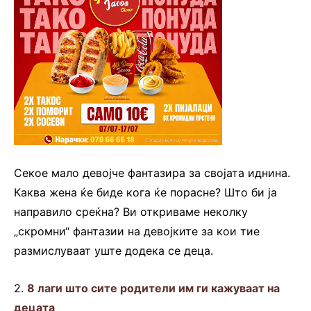
Секое мало девојче фантазира за својата иднина.
Каква жена ќе биде кога ќе порасне? Што би ја
направило среќна? Ви откриваме неколку
„скромни“ фантазии на девојките за кои тие
размислуваат уште додека се деца.
2.
8 лаги што сите родители им ги кажуваат на
децата