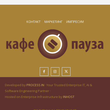
КОНТАКТ
МАРКЕТИНГ
ИМПРЕСУМ
Developed by
PROCESS IN
· Your Trusted Enterprise IT, AI &
Software Engineering Partner ·
Hosted on Enterprise Infrastructure by
INHOST