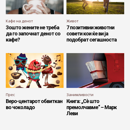
Кафе на денот
Живот
Зошто жените не треба
7 позитивни животни
да го започнат денот со
совети кои ќе ви ја
кафе?
подобрат сегашноста
Прес
Занимливости
Веро-центарот обвиткан
Книга: „Сè што
во чоколадо
премолчавме“ – Марк
Леви