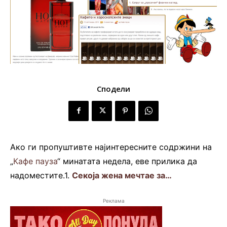
Сподели
Aко ги пропуштивте најинтересните содржини на
„
Кафе пауза
“ минатата недела, еве прилика да
надоместите.1.
Секоја жена мечтае за…
Реклама