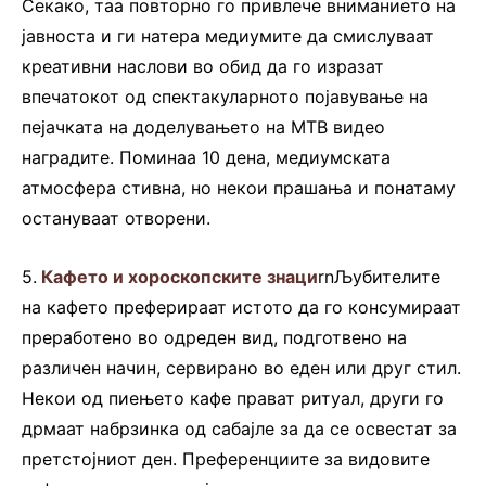
Секако, таа повторно го привлече вниманието на
јавноста и ги натера медиумите да смислуваат
креативни наслови во обид да го изразат
впечатокот од спектакуларното појавување на
пејачката на доделувањето на МТВ видео
наградите. Поминаа 10 дена, медиумската
атмосфера стивна, но некои прашања и понатаму
остануваат отворени.
5.
Кафето и хороскопските знаци
rnЉубителите
на кафето преферираат истото да го консумираат
преработено во одреден вид, подготвено на
различен начин, сервирано во еден или друг стил.
Некои од пиењето кафе прават ритуал, други го
дрмаат набрзинка од сабајле за да се освестат за
претстојниот ден. Преференциите за видовите