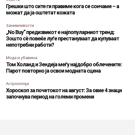
Грешки што сите ги правиме кога се сончаме – а
можат да ја оштетат кожата
Занимливости
„No Buy“ предизвикот е најпопуларниот тренд:
Зошто сè повеќе луѓе престануваат да купуваат
непотребни работи?
Мода и убавина
Том Холанд и Зендеја меѓу најдобро облечените:
Парот повторно ја освои модната сцена
Астрологија
Хороскоп за почетокот на август: За овие 4 знаци
започнува период на големи промени