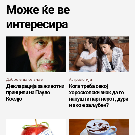
Може ќе ве
интересира
Добро е да се знае
Астрологија
Декларација за животни
Кога треба секој
принципи на Пауло
хороскопски знак да го
Коелјо
напушти партнерот, дури
и ако е заљубен?