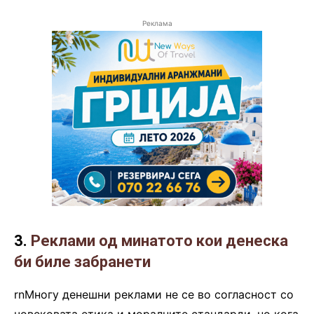
Реклама
3.
Реклами од минатото кои денеска
би биле забранети
rnМногу денешни реклами не се во согласност со
човековата етика и моралните стандарди, но кога