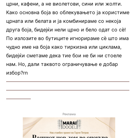
црни, кафени, а не виолетови, сини или жолти.
Како основна боја во облекувањето ја користиме
црната или белата и ја комбинираме со некоја
друга боја, бидејќи нели црно и бело одат со сè!
По излозите во бутиците игнорираме сè што има
чудно име на боја како тиркизна или циклама,
бидејќи сметаме дека тие бои не би ни стоеле
нам. Но, дали таквото ограничување е добар
избор?rn
—————————————————————————
—————————————————————————
—————
Реклама