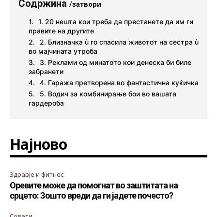
Содржина
/затвори
1. 20 нешта кои треба да престанете да им ги
правите на другите
2. Близначка ù го спасила животот на сестра ù
во мајчината утроба
3. Реклами од минатото кои денеска би биле
забранети
4. Гаража претворена во фантастична куќичка
5. Водич за комбинирање бои во вашата
гардероба
Најново
Здравје и фитнес
Оревите може да помогнат во заштитата на
срцето: Зошто вреди да ги јадете почесто?
Совети