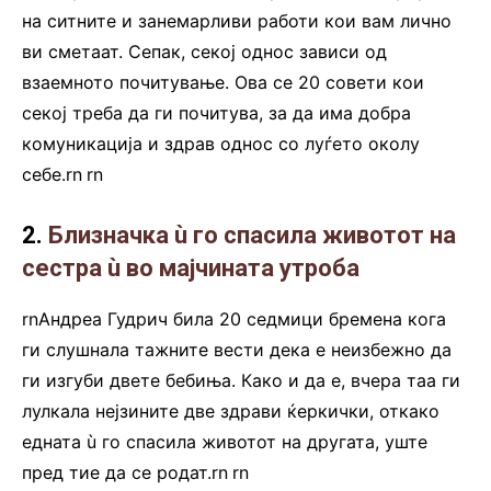
на ситните и занемарливи работи кои вам лично
ви сметаат. Сепак, секој однос зависи од
взаемното почитување. Ова се 20 совети кои
секој треба да ги почитува, за да има добра
комуникација и здрав однос со луѓето околу
себе.rn
.
rn
2.
Близначка ù го спасила животот на
сестра ù во мајчината утроба
rnАндреа Гудрич била 20 седмици бремена кога
ги слушнала тажните вести дека е неизбежно да
ги изгуби двете бебиња. Како и да е, вчера таа ги
лулкала нејзините две здрави ќеркички, откако
едната ù го спасила животот на другата, уште
пред тие да се родат.rn
.
rn