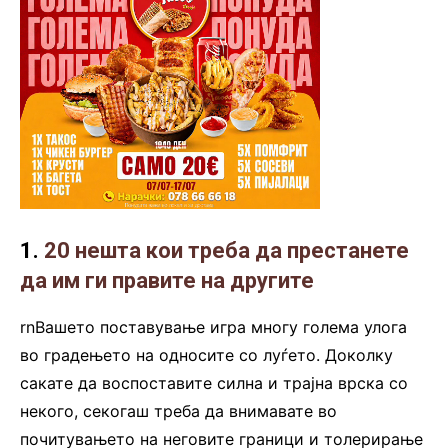
1.
20 нешта кои треба да престанете
да им ги правите на другите
rnВашето поставување игра многу голема улога
во градењето на односите со луѓето. Доколку
сакате да воспоставите силна и трајна врска со
некого, секогаш треба да внимавате во
почитувањето на неговите граници и толерирање