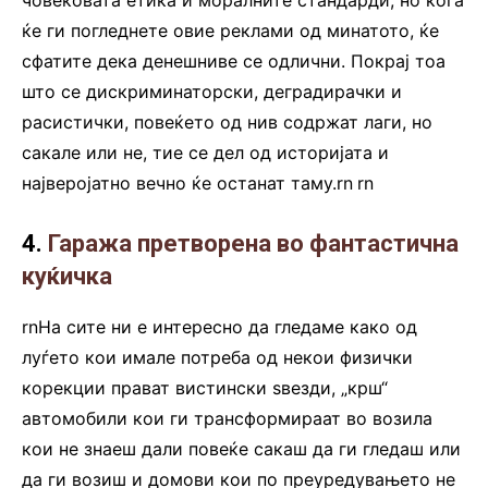
ќе ги погледнете овие реклами од минатото, ќе
сфатите дека денешниве се одлични. Покрај тоа
што се дискриминаторски, деградирачки и
расистички, повеќето од нив содржат лаги, но
сакале или не, тие се дел од историјата и
најверојатно вечно ќе останат таму.rn
.
rn
4.
Гаража претворена во фантастична
куќичка
rnНа сите ни е интересно да гледаме како од
луѓето кои имале потреба од некои физички
корекции прават вистински ѕвезди, „крш“
автомобили кои ги трансформираат во возила
кои не знаеш дали повеќе сакаш да ги гледаш или
да ги возиш и домови кои по преуредувањето не