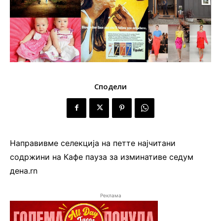
Сподели
Направивме селекција на петте најчитани
содржини на Кафе пауза за изминативе седум
дена.rn
Реклама