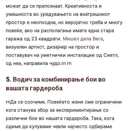
можат да се препознаат. Креативноста и
умешноста во уредувањето на внатрешниот
простор е неопходна, но веројатно треба и многу
повеќе, ако на располагање имате една стара
гаража од 23 квадрати.
Мишел дела Вега
,
визуелен артист, дизајнер на простор и
поставувач на уметнички инсталации од Сиетл,
од неа, направила чудо.rn
.
rn
5.
Водич за комбинирање бои во
вашата гардероба
rnДа се соочиме. Повеќето жени сме ограничени
кога станува збор за експериментирање со
различни бои во нашата гардероба. Така, кога
одиме да купуваме чевли најчесто одбираме