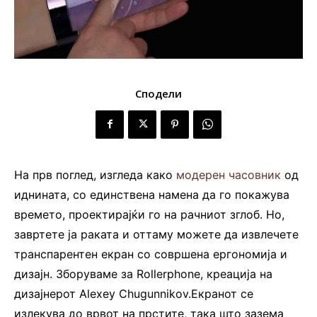
Сподели
На прв поглед, изгледа како
модерен часовник
од
иднината, со единствена намена да го покажува
времето, проектирајќи го на рачниот зглоб. Но,
завртете ја раката и оттаму можете да извлечете
транспарентен екран со совршена ергономија и
дизајн. Зборуваме за Rollerphone, креација на
дизајнерот Alexey Chugunnikov.Екранот се
излекува до врвот на прстите, така што зазема