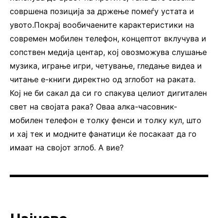
совршена позиција за држење помеѓу устата и
увото.Покрај вообичаените карактеристики на
современ мобилен телефон, концептот вклучува и
сопствен медија центар, кој овозможува слушање
музика, играње игри, четување, гледање видеа и
читање е-книги директно од зглобот на раката.
Кој не би сакал да си го спакува целиот дигитален
свет на својата рака? Оваа алка-часовник-
мобилен телефон е толку фенси и толку кул, што
и хај тек и модните фанатици ќе посакаат да го
имаат на својот зглоб. А вие?