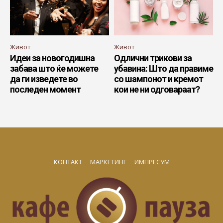
Живот
Живот
Идеи за новогодишна
Одлични трикови за
забава што ќе можете
убавина: Што да правиме
да ги изведете во
со шампонот и кремот
последен момент
кои не ни одговараат?
КОНТАКТ
МАРКЕТИНГ
ИМПРЕСУМ