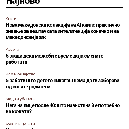
Најново
Книги
Нова македонска колекција на AI книги: практично
знаење за вештачката интелигенција конечно и на
македонски јазик
Работа
5 знаци дека можеби е време да ја смените
работата
Дом и семејство
5 работи што детето никогаш нема да ги заборави
од своите родители
Мода и убавина
Нега на лице после 40: што навистина ѝ е потребно
на кожата?
Факти и цитати