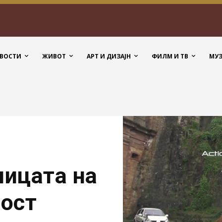
ВОСТИ
ЖИВОТ
АРТ И ДИЗАЈН
ФИЛМ И ТВ
МУ
ницата на
ост