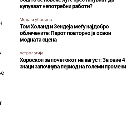
купуваат непотребни работи?
Мода и убавина
н
Том Холанд и Зендеја меѓу најдобро
облечените: Парот повторно ја освои
модната сцена
у
Астрологија
Хороскоп за почетокот на август: За овие 4
знаци започнува период на големи промени
ње
т