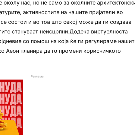
 околу нас, но не само за околните архитектонск
атурите, активностите на нашите пријатели во
се состои и во тоа што секој може да ги создава
тите стануваат неисцрпни.Додека виртуелноста
ојдневие со помош на која ќе ги регулираме нашит
ко Аеон планира да го промени корисничкото
Реклама