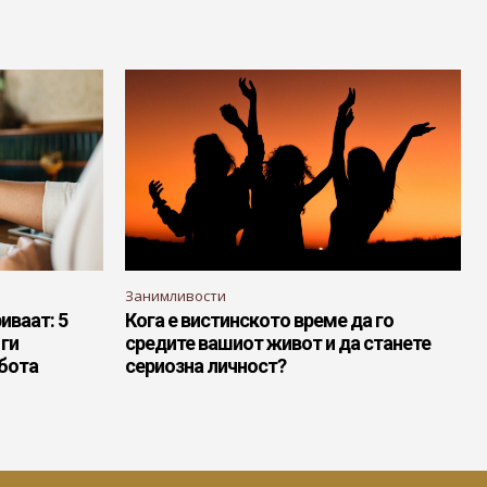
Занимливости
иваат: 5
Кога е вистинското време да го
ги
средите вашиот живот и да станете
абота
сериозна личност?