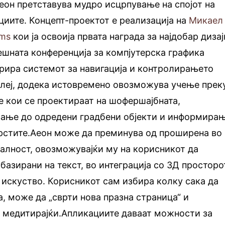
еон претставува мудро исцрпување на спојот на
иите. Концепт-проектот е реализација на
Микаел
ems
кои ја освоија првата награда за најдобар дизај
ешната конференција за компјутерска графика
орира системот за навигација и контролирањето
плеј, додека истовремено овозможува учење прек
е кои се проектираат на шофершајбната,
ање до одредени градбени објекти и информира
прстите.Аеон може да преминува од проширена во
алност, овозможувајќи му на корисникот да
азирани на текст, во интеграција со 3Д просторо
искуство. Корисникот сам избира колку сака да
а, може да „сврти нова празна страница“ и
и медитирајќи.Апликациите даваат можности за