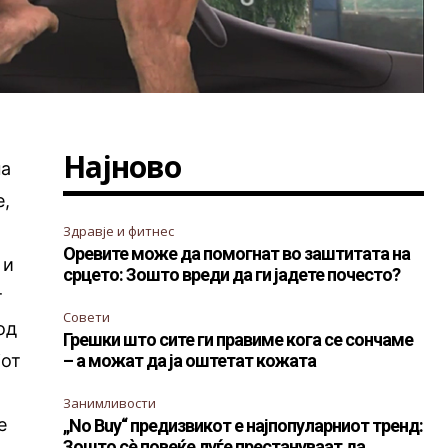
Најново
на
е,
Здравје и фитнес
Оревите може да помогнат во заштитата на
 и
срцето: Зошто вреди да ги јадете почесто?
т
Совети
од
Грешки што сите ги правиме кога се сончаме
јот
– а можат да ја оштетат кожата
Занимливости
е
„No Buy“ предизвикот е најпопуларниот тренд:
Зошто сè повеќе луѓе престануваат да