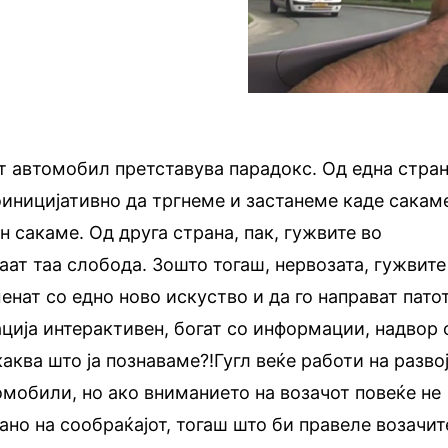
т автомобил претставува парадокс. Од една стра
иницијативно да тргнеме и застанеме каде сакам
ин сакаме. Од друга страна, пак, гужвите во
аат таа слобода. Зошто тогаш, нервозата, гужвите
енат со едно ново искуство и да го направат пато
ација интерактивен, богат со информации, надвор 
аква што ја познаваме?!Гугл веќе работи на разво
мобили, но ако вниманието на возачот повеќе не
ано на сообраќајот, тогаш што би правеле возачит