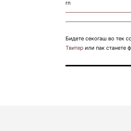
rn
————————————
————————————
Бидете секогаш во тек с
Твитер
или пак станете 