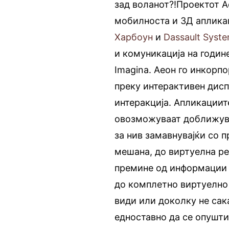
зад воланот?!Проектот А
мобилноста и 3Д апликац
Харбоун
и
Dassault Syst
и комуникација на годин
Imagina. Аеон го инкорп
преку интерактивен дис
интеракција. Апликациит
овозможуваат доближув
за нив замавнувајќи со 
мешана, до виртуелна ре
премине од информации б
до комплетно виртуелно 
види или доколку не сак
едноставно да се опушт