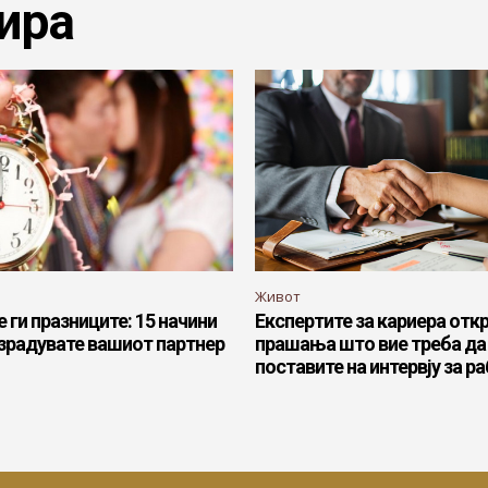
ира
Живот
 ги празниците: 15 начини
Експертите за кариера откр
израдувате вашиот партнер
прашања што вие треба да 
поставите на интервју за р