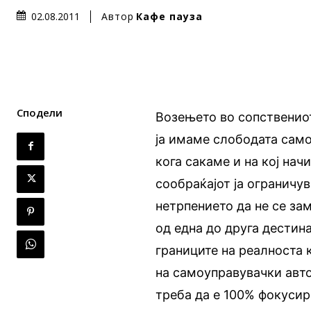
Автор
Кафе пауза
02.08.2011
Сподели
Возењето во сопственио
ја имаме слободата само
кога сакаме и на кој нач
сообраќајот ја ограничув
нетрпението да не се зам
од една до друга дестин
границите на реалноста к
на самоуправувачки авто
треба да е 100% фокусир