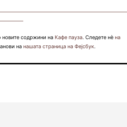
—————————————————————————
—————
о новите содржини на
Кафе пауза
. Следете нè
на
фанови на
нашата страница на Фејсбук
.