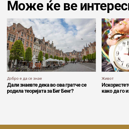
Може ќе ве интерес
Добро е да се знае
Живот
Дали знаевте дека во ова гратче се
Искористете
родила теоријата за Биг Бенг?
како да го 