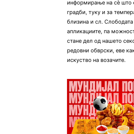
информирање на сè што е
градби, туку и за темпер
близина и сл. Слободата 
апликациите, па можнос
стане дел од нашето сек
редовни обврски, еве ка
искуство на возачите.