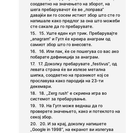
соодветно на значењето на зборот, на
шега пребарувачот ќе ве „поправа“
давајќи ви го сосем истиот збор што сте го
напишале како предлог за она што можеби
сте сакале да го пребарувате.
15. Уште еден кул трик. Пребарувајте
„anagram“ и Гугл ќе креира анаграм од
самиот збор што го внесовте.
16. Или пак, ќе се пошегува со вас ако
побарате дефиниција за анаграм.
17. Доколку пребарувате „festivus“, од
левата страна ќе ви излезе метална
шипка, соодветно на празникот кој се
прославува како пародија на 23-ти
декември.
18. „Zerg rush“ е скриена игра во
системот за пребарување.
19. На Гугл може веднаш да го
проверете значењето, како и потеклото на
секој збор.
20. И за крај, доколку напишете
„Google in 1998“, на екранот ви излегува