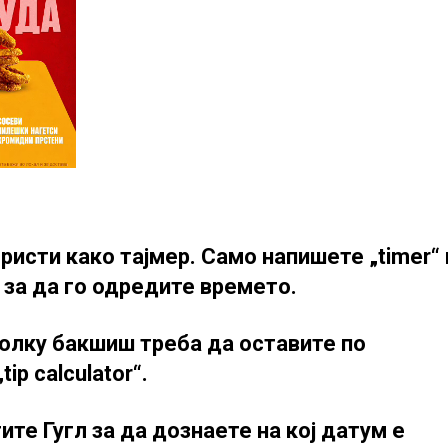
ористи како тајмер. Само напишете „timer“ 
 за да го одредите времето.
колку бакшиш треба да оставите по
ip calculator“.
ите Гугл за да дознаете на кој датум е