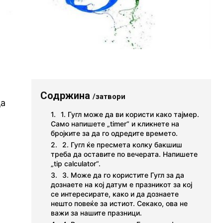
и
Содржина
/затвори
да
1. Гугл може да ви користи како тајмер.
Само напишете „timer“ и кликнете на
бројките за да го одредите времето.
2. Гугл ќе пресмета колку бакшиш
треба да оставите по вечерата. Напишете
„tip calculator“.
3. Може да го користите Гугл за да
дознаете на кој датум е празникот за кој
се интересирате, како и да дознаете
нешто повеќе за истиот. Секако, ова не
важи за нашите празници.