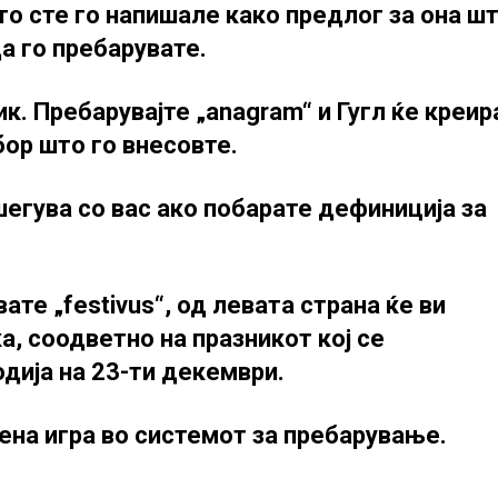
то сте го напишале како предлог за она ш
а го пребарувате.
ик. Пребарувајте „anagram“ и Гугл ќе креир
бор што го внесовте.
ошегува со вас ако побарате дефиниција за
ате „festivus“, од левата страна ќе ви
, соодветно на празникот кој се
дија на 23-ти декември.
риена игра во системот за пребарување.