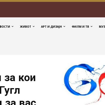
ВОСТИ
ЖИВОТ
АРТ И ДИЗАЈН
ФИЛМ И ТВ
МУ
 за кои
Гугл
 за вас