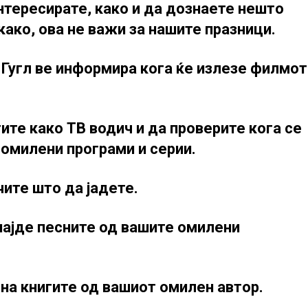
интересирате, како и да дознаете нешто
како, ова не важи за нашите празници.
а Гугл ве информира кога ќе излезе филмот
ите како ТВ водич и да проверите кога се
омилени програми и серии.
чите што да јадете.
 најде песните од вашите омилени
 на книгите од вашиот омилен автор.