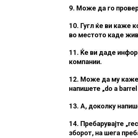
9. Може да го прове
10. Гугл ќе ви каже 
во местото каде жив
11. Ќе ви даде инфо
компании.
12. Може да му кажет
напишете „do a barrel r
13. А, доколку напише
14. Пребарувајте „re
зборот, на шега преб