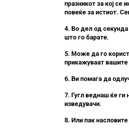
празникот за кој се 
повеќе за истиот. Се
4. Во дел од секунд
што го барате.
5. Може да го корист
прикажуваат вашите 
6. Ви помага да одлу
7. Гугл веднаш ќе ги
изведувачи.
8. Или пак насловите