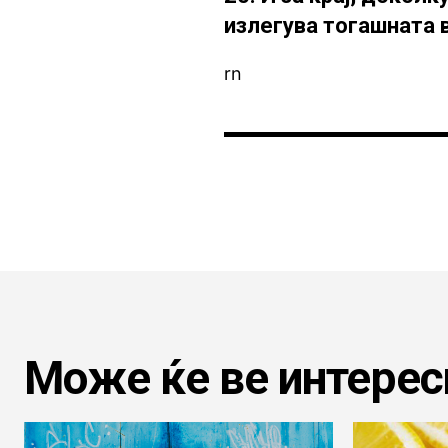
излегува тогашната в
rn
Може ќе ве интерес