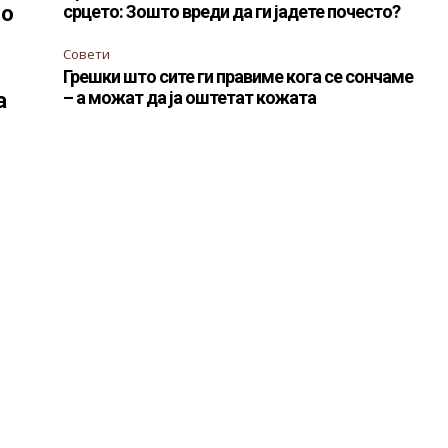
то
срцето: Зошто вреди да ги јадете почесто?
Совети
Грешки што сите ги правиме кога се сончаме
– а можат да ја оштетат кожата
а