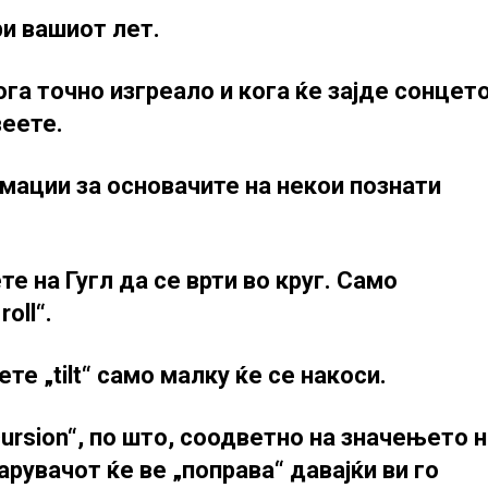
ри вашиот лет.
кога точно изгреало и кога ќе зајде сонцет
еете.
рмации за основачите на некои познати
е на Гугл да се врти во круг. Само
oll“.
те „tilt“ само малку ќе се накоси.
cursion“, по што, соодветно на значењето 
арувачот ќе ве „поправа“ давајќи ви го