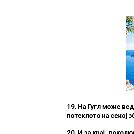
19. На Гугл може ве
потеклото на секој з
20. И за крај, доколк