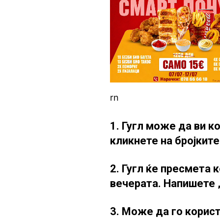
rn
1. Гугл може да ви к
кликнете на бројките
2. Гугл ќе пресмета 
вечерата. Напишете „t
3. Може да го корист