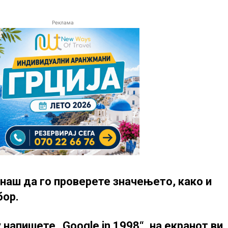
Реклама
днаш да го проверете значењето, како и
бор.
у напишете „Google in 1998“, на екранот ви