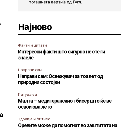
тогашната верзија од Гугл.
о
Најново
Факти и цитати
Интересни факти што сигурно не сте ги
знаеле
Направи сам
Направи сам: Освежувач за тоалет од
природни состојки
Патувања
Малта – медитеранскиот бисер што ќе ве
освои ова лето
на
Здравје и фитнес
Оревите може да помогнат во заштитата на