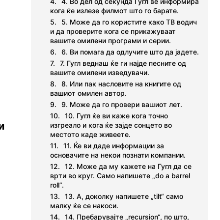
4. Во дел од секунда Гугл ве информира
кога ќе излезе филмот што го барате.
5. Може да го користите како ТВ водич
и да проверите кога се прикажуваат
вашите омилени програми и серии.
6. Ви помага да одлучите што да јадете.
7. Гугл веднаш ќе ги најде песните од
вашите омилени изведувачи.
8. Или пак насловите на книгите од
вашиот омилен автор.
9. Може да го провери вашиот лет.
10. Гугл ќе ви каже кога точно
и
изгреало и кога ќе зајде сонцето во
местото каде живеете.
11. Ќе ви даде информации за
основачите на некои познати компании.
12. Може да му кажете на Гугл да се
врти во круг. Само напишете „do a barrel
roll“.
13. А, доколку напишете „tilt“ само
малку ќе се накоси.
14. Пребарувајте „recursion“, по што,