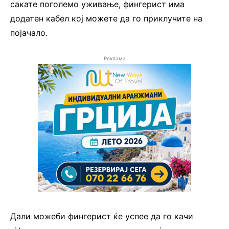
сакате поголемо уживање, фингерист има
додатен кабел кој можете да го приклучите на
појачало.
Реклама
Дали можеби фингерист ќе успее да го качи