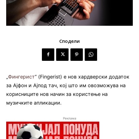
Сподели
„
Фингерист
“ (Fingerist) е нов хардверски додаток
за Ајфон и Ајпод тач, кој што им овозможува на
корисниците нов начин за користење на
музичките апликации.
Реклама