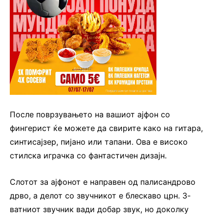
После поврзувањето на вашиот ајфон со
фингерист ќе можете да свирите како на гитара,
синтисајзер, пијано или тапани. Ова е високо
стилска играчка со фантастичен дизајн.
Слотот за ајфонот е направен од палисандрово
дрво, а делот со звучникот е блескаво црн. 3-
ватниот звучник вади добар звук, но доколку