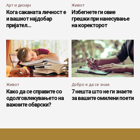
Арт и дизајн
Живот
Кога саканата личност е
Избегнете ги овие
и вашиот најдобар
грешки при нанесување
пријател…
на коректорот
Живот
Добро е да се знае
Како да се справите со
7 нешта што не ги знаете
одолговлекувањето на
за вашите омилени поети
важните обврски?