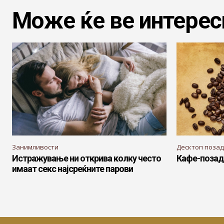
Може ќе ве интерес
Занимливости
Десктоп поза
Истражување ни открива колку често
Кафе-позад
имаат секс најсреќните парови