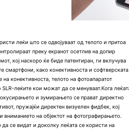
ристи леќи што се одвојуваат од телото и притоа
онтролираат преку екранот осетлив на допир
мот, кој наскоро ќе биде патентиран, ги вклучува
те смартфони, како конективноста и софтверската
 на конективноста, телото на фотоапаратот
SLR-леќите кои можат да се менуваат.Кога леќат
 фокусирањето и зумирањето се прават директно
тивот, пружајќи директен визуелен фидбек, кој
и вниманието на објектот на фотографирањето.
да се видат и доколку леќата се користи на