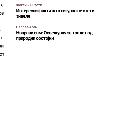
те
Факти и цитати
Интересни факти што сигурно не сте ги
се
знаеле
Направи сам
.
Направи сам: Освежувач за тоалет од
ко
природни состојки
ви
от
и