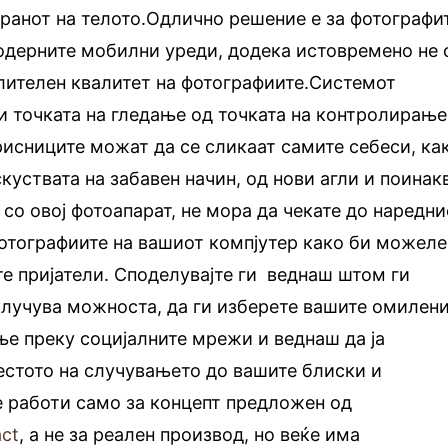
кранот на телото.Одлично решение е за фотографи
модерните мобилни уреди, додека истовремено не 
лителен квалитет на фотографиите.Системот
 точката на гледање од точката на контролирање
орисниците можат да се сликаат самите себеси, ка
куствата на забавен начин, од нови агли и поинак
 со овој фотоапарат, не мора да чекате до наредни
фотографиите на вашиот компјутер како би можеле
те пријатели. Споделувајте ги веднаш штом ги
вклучува можноста, да ги изберете вашите омилен
е преку социјалните мрежи и веднаш да ја
естото на случувањето до вашите блиски и
се работи само за концепт предложен од
act
, а не за реален производ, но веќе има