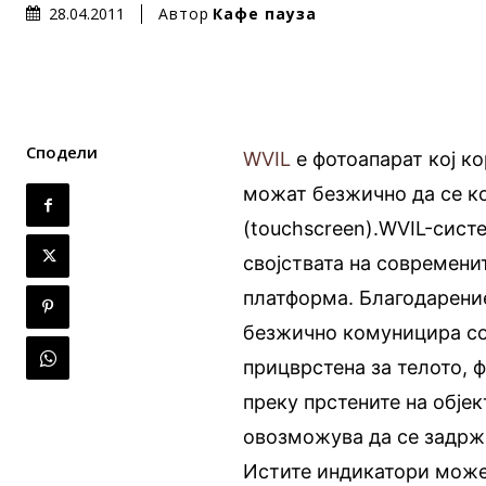
Автор
Кафе пауза
28.04.2011
Сподели
WVIL
е фотоапарат кој ко
можат безжично да се к
(touchscreen).WVIL-систе
својствата на современи
платформа. Благодарение
безжично комуницира со 
прицврстена за телото,
преку прстените на објек
овозможува да се задрж
Истите индикатори може 