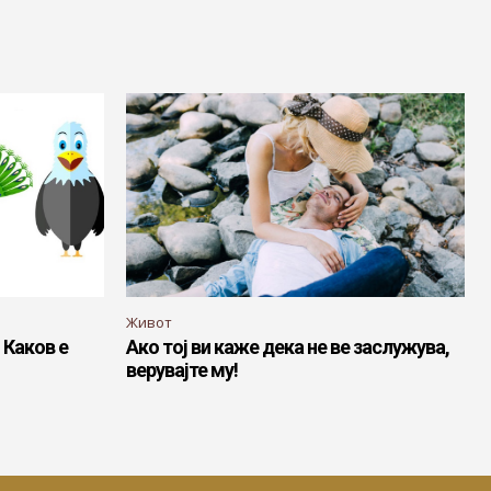
Живот
 Каков е
Ако тој ви каже дека не ве заслужува,
верувајте му!