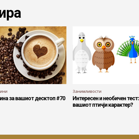
ира
дини
Занимливости
ина за вашиот десктоп #70
Интересен и необичен тест:
вашиот птичји карактер?