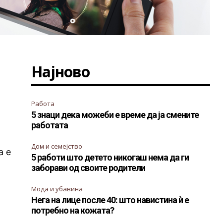
Најново
Работа
5 знаци дека можеби е време да ја смените
работата
Дом и семејство
а е
5 работи што детето никогаш нема да ги
заборави од своите родители
Мода и убавина
Нега на лице после 40: што навистина ѝ е
потребно на кожата?