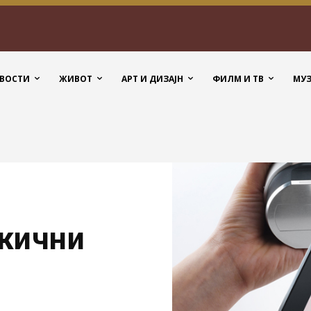
ВОСТИ
ЖИВОТ
АРТ И ДИЗАЈН
ФИЛМ И ТВ
МУ
жични