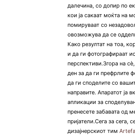
далечина, со допир по е
кои ја сакаат моќта на 
помируваат со незадово
овозможува да се оддели
Како резултат на тоа, к
и да ги фотографираат ис
перспективи.Згора на сè,
ден за да ги префрлите 
да ги споделите со ваши
направите. Апаратот ја 
апликации за споделувањ
пренесете забавата од м
пријатели.Сега за сега, 
дизајнерскиот тим
Artef