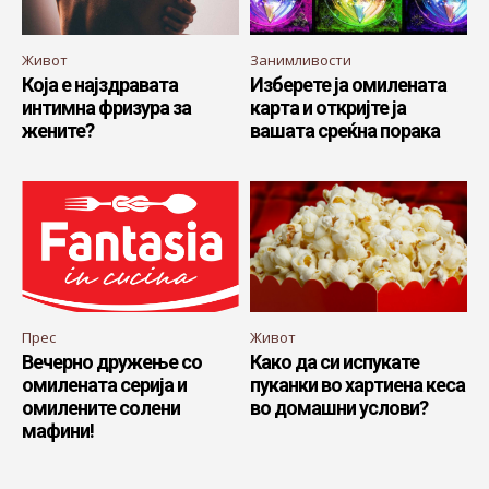
Живот
Занимливости
Која е најздравата
Изберете ја омилената
интимна фризура за
карта и откријте ја
жените?
вашата среќна порака
Прес
Живот
Вечерно дружење со
Како да си испукате
омилената серија и
пуканки во хартиена кеса
омилените солени
во домашни услови?
мафини!