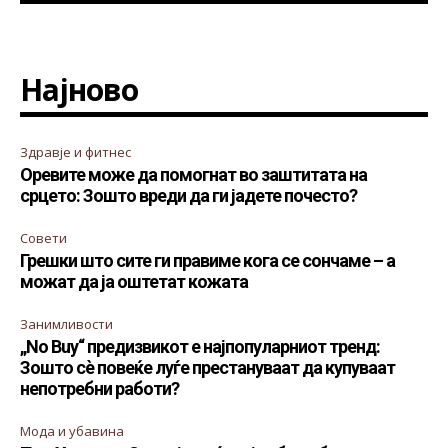
Најново
Здравје и фитнес
Оревите може да помогнат во заштитата на
срцето: Зошто вреди да ги јадете почесто?
Совети
Грешки што сите ги правиме кога се сончаме – а
можат да ја оштетат кожата
Занимливости
„No Buy“ предизвикот е најпопуларниот тренд:
Зошто сè повеќе луѓе престануваат да купуваат
непотребни работи?
Мода и убавина