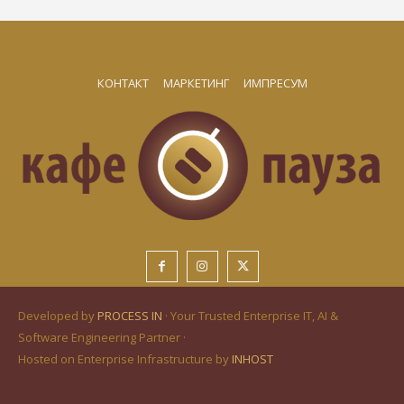
КОНТАКТ
МАРКЕТИНГ
ИМПРЕСУМ
Developed by
PROCESS IN
· Your Trusted Enterprise IT, AI &
Software Engineering Partner ·
Hosted on Enterprise Infrastructure by
INHOST