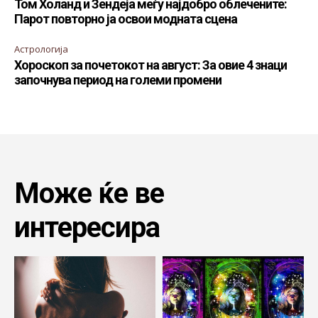
Том Холанд и Зендеја меѓу најдобро облечените:
Парот повторно ја освои модната сцена
Астрологија
Хороскоп за почетокот на август: За овие 4 знаци
започнува период на големи промени
Може ќе ве
интересира