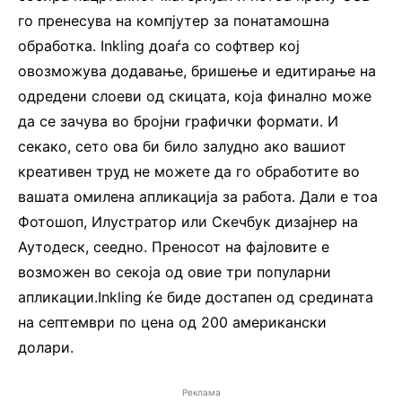
го пренесува на компјутер за понатамошна
обработка. Inkling доаѓа со софтвер кој
овозможува додавање, бришење и едитирање на
одредени слоеви од скицата, која финално може
да се зачува во бројни графички формати. И
секако, сето ова би било залудно ако вашиот
креативен труд не можете да го обработите во
вашата омилена апликација за работа. Дали е тоа
Фотошоп, Илустратор или Скечбук дизајнер на
Аутодеск, сеедно. Преносот на фајловите е
возможен во секоја од овие три популарни
апликации.Inkling ќе биде достапен од средината
на септември по цена од 200 американски
долари.
Реклама