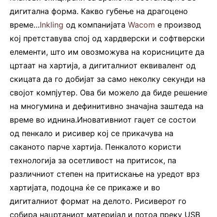
дигитална форма. Какво губење на драгоцено
време…
Inkling
од компанијата
Wacom
e производ
кој претставува спој од хардверски и софтверски
елементи, што им овозможува на корисниците да
цртаат на хартија, а дигиталниот еквивалент од
скицата да го добијат за само неколку секунди на
својот компјутер. Ова би можело да биде решение
на многумина и дефинитивно значајна заштеда на
време во иднина.Иновативниот гаџет се состои
од пенкало и рисивер кој се прикачува на
саканото парче хартија. Пенкалото користи
технологија за осетливост на притисок, па
различниот степен на притискање на уредот врз
хартијата, подоцна ќе се прикаже и во
дигиталниот формат на делото. Рисиверот го
собира нацртаниот материјал и потоа преку USB