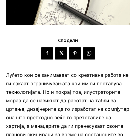
Сподели
Луѓето кои се занимаваат со креативна работа не
ги сакаат ограничувањата кои им ги поставува
технологијата. Но и покрај тоа, илустраторите
мораа да се навикнат да работат на табли за
цртање, дизајнерите да го изработат на компјутер
она што претходно веќе го претставиле на
хартија, а менаџерите да ги пренесуваат своите
планови скицирани за време на состаноците во