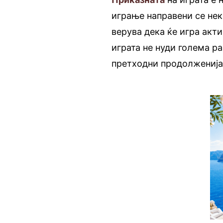
играње направени се неко
верува дека ќе игра акт
играта не нуди голема р
претходни продолженија