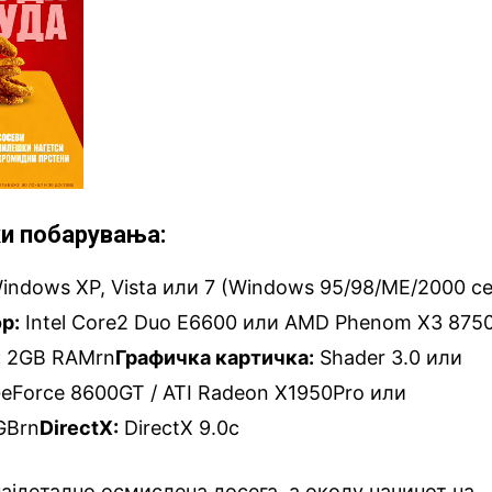
и побарувања:
indows XP, Vista или 7 (Windows 95/98/ME/2000 с
р:
Intel Core2 Duo E6600 или AMD Phenom X3 875
:
2GB RAMrn
Графичка картичка:
Shader 3.0 или
eForce 8600GT / ATI Radeon X1950Pro или
GBrn
DirectX:
DirectX 9.0c
најдетално осмислена досега, а околу начинот на