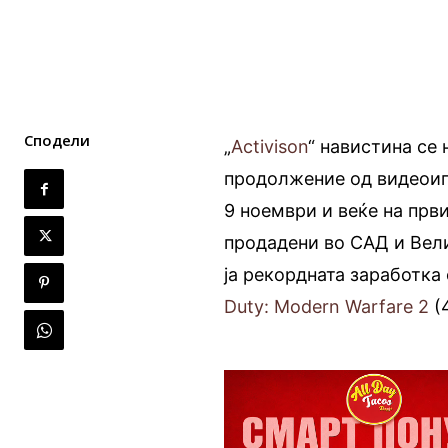
Сподели
„
Activison
“ навистина се 
продолжение од видеоигра
9 ноември и веќе на прв
продадени во САД и Вели
ја рекордната заработка
Duty: Modern Warfare 2
(