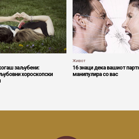
Живот
когаш заљубени:
16 знаци дека вашиот парт
 љубовни хороскопски
манипулира со вас
и