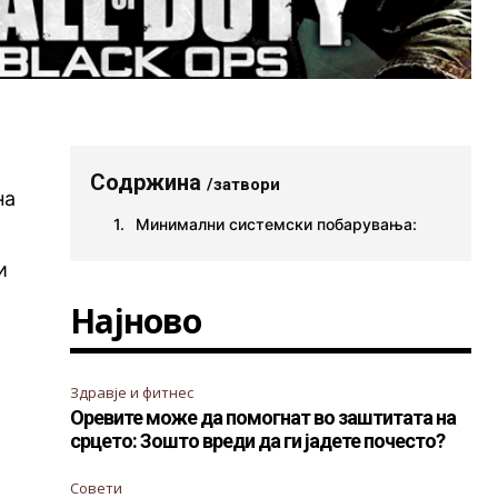
Содржина
/затвори
на
Минимални системски побарувања:
и
Најново
Здравје и фитнес
Оревите може да помогнат во заштитата на
срцето: Зошто вреди да ги јадете почесто?
Совети