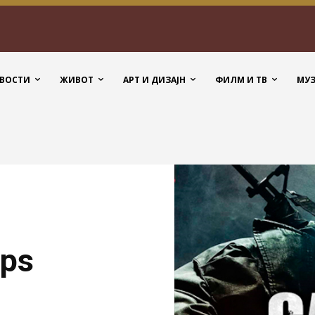
ВОСТИ
ЖИВОТ
АРТ И ДИЗАЈН
ФИЛМ И ТВ
МУ
Ops