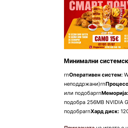
Минимални системск
rn
Оперативен систем:
W
неподдржани)rn
Процесо
или подобарrn
Меморија
подобра 256MB NVIDIA G
подобраrn
Хард диск:
12
Приказната
на играта е 