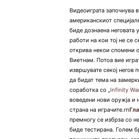
Видеоиграта започнува во
американскиот специјале
биде дознаена неговата 
работи на кои тој не се 
открива некои спомени о
Виетнам. Потоа вие игра
извршувате секој негов п
да бидат тема на замерк
соработка со „
Infinity Wa
воведени нови оружја и 
страна на играчите.rn
Гл
премногу се избрза со н
биде тестирана. Голем б