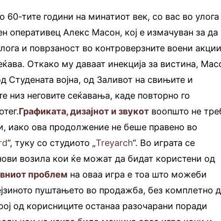
 60-тите години на минатиот век, со вас во улога
н оперативец Алекс Масон, кој е измачуван за да
улога и поврзаност во контроверзните воени акции
сеќава. Откако му даваат инекција за вистина, Мас
д Студената војна, од Заливот на свињите и
те низ неговите сеќавања, каде повторно го
отег.
Графиката, дизајнот и звукот
воопшто не тре
и, иако ова продолжение не беше правено во
rd
“, туку со студиото „
Treyarch
“. Во играта се
нови возила кои ќе можат да бидат користени од
авниот проблем
на оваа игра е тоа што можеби
ејзиното пуштањето во продажба, без комплетно 
рој од корисниците останаа разочарани поради