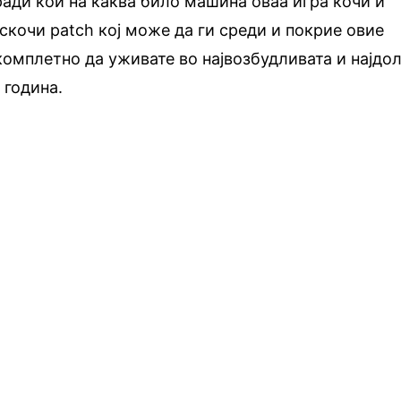
ради кои на каква било машина оваа игра кочи и
искочи patch кој може да ги среди и покрие овие
комплетно да уживате во највозбудливата и најдо
 година.