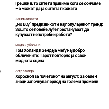
Грешки што сите ги правиме кога се сончаме
– а можат да ја оштетат кожата
Занимливости
„No Buy“ предизвикот е најпопуларниот тренд:
Зошто сè повеќе луѓе престануваат да
купуваат непотребни работи?
Мода и убавина
Том Холанд и Зендеја меѓу најдобро
облечените: Парот повторно ја освои
модната сцена
е
Астрологија
0
Хороскоп за почетокот на август: За овие 4
знаци започнува период на големи промени