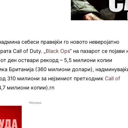
надмина себеси правејќи го новото неверојатно
та Call of Duty. „
Black Ops
“ на пазарот се појави 
иот ден оствари рекорд – 5,5 милиони копии
ка Британија (360 милиони долари), надминувајќ
 од 310 милиони за нејзиниот претходник
Call of
4,7 милиони копии).rn
Реклама