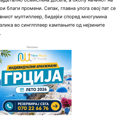
и благи промени. Сепак, главна улога овој пат се
ивниот мултиплеер, бидејќи според многумина
азлика во синглплеер кампањите од нејзините
.
Реклама