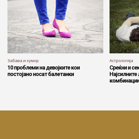
Забава и хумор
Астрологија
10 проблеми на девојките кои
Среќни и се
постојано носат балетанки
Најсилните
комбинаци