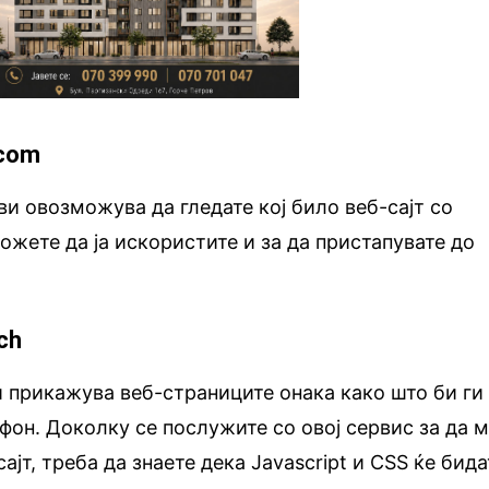
.com
ви овозможува да гледате кој било веб-сајт со
ожете да ја искористите и за да пристапувате до
ch
 прикажува веб-страниците онака како што би ги
фон. Доколку се послужите со овој сервис за да 
ајт, треба да знаете дека Javascript и CSS ќе бида