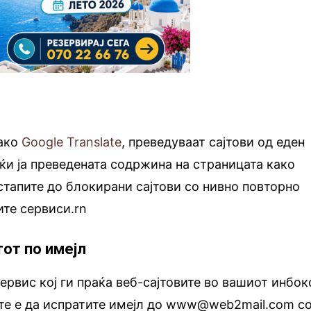
како
Google Translate
, преведуваат сајтови од еден
јќи ја преведената содржина на страницата како
стапите до блокирани сајтови со нивно повторно
те сервиси.rn
тот по имејл
ервис кој ги праќа веб-сајтовите во вашиот инбок
ите е да испратите имејл до www@web2mail.com с