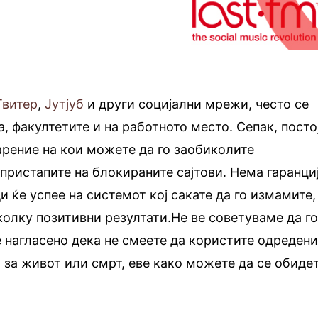
Твитер
,
Јутјуб
и други социјални мрежи, често се
, факултетите и на работното место. Сепак, посто
рение на кои можете да го заобиколите
пристапите на блокираните сајтови. Нема гаранци
и ќе успее на системот кој сакате да го измамите,
колку позитивни резултати.Не ве советуваме да г
е нагласено дека не смеете да користите одреден
и за живот или смрт, еве како можете да се обиде