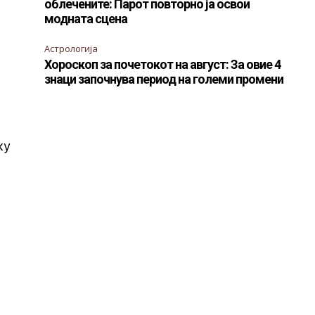
облечените: Парот повторно ја освои
модната сцена
а
Астрологија
Хороскоп за почетокот на август: За овие 4
знаци започнува период на големи промени
ку