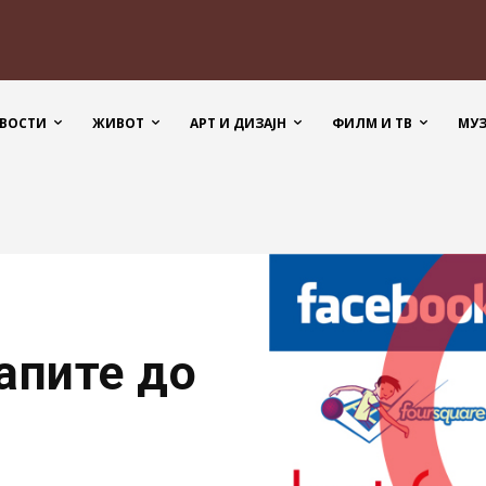
ВОСТИ
ЖИВОТ
АРТ И ДИЗАЈН
ФИЛМ И ТВ
МУ
апите до