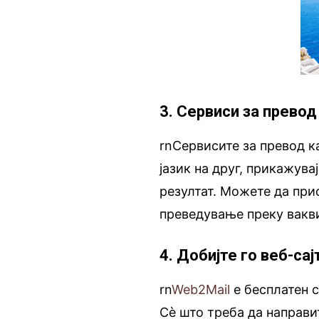
3. Сервиси за превод
rnСервисите за превод 
јазик на друг, прикажува
резултат. Можете да при
преведување преку вакви
4. Добијте го веб-сај
rn
Web2Mail
е бесплатен с
Сè што треба да направ