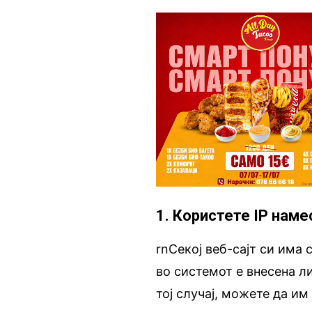
1. Користете IP наме
rnСекој веб-сајт си има 
во системот е внесена л
тој случај, можете да им