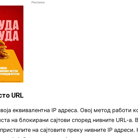
Реклама
сто URL
своја еквивалентна IP адреса. Овој метод работи к
иста на блокирани сајтови според нивните URL-a. 
 пристапите на сајтовите преку нивните IP адреси.