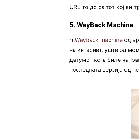
URL-то до сајтот кој ви 
5. WayBack Machine
rn
Wayback machine
од вр
на интернет, уште од мо
датумот кога биле напра
последната верзија од не