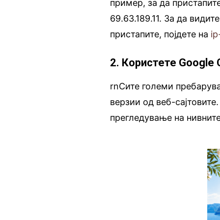
пример, за да пристапит
69.63.189.11. За да видит
пристапите, појдете на
i
2. Користете Google
rnСите големи пребарув
верзии од веб-сајтовите
прегледување на нивнит