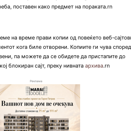
треба, поставен како предмет на пораката.rn
еме на време прави копии од повеќето веб-сајтов
ментот кога биле отворени. Копиите ги чува споре
вени, па можете да се обидете да пристапите до
кој блокиран сајт, преку нивната
архива
.rn
Реклама