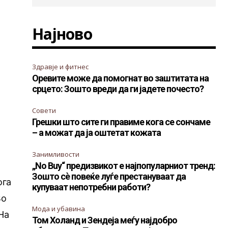
Најново
Здравје и фитнес
Оревите може да помогнат во заштитата на
срцето: Зошто вреди да ги јадете почесто?
Совети
Грешки што сите ги правиме кога се сончаме
– а можат да ја оштетат кожата
Занимливости
„No Buy“ предизвикот е најпопуларниот тренд:
Зошто сè повеќе луѓе престануваат да
ога
купуваат непотребни работи?
Во
Мода и убавина
 На
Том Холанд и Зендеја меѓу најдобро