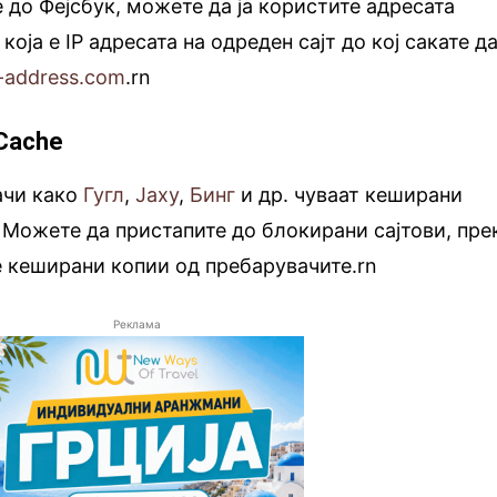
е до Фејсбук, можете да ја користите адресата
е која е IP адресата на одреден сајт до кој сакате д
p-address.com
.rn
 Cache
ачи како
Гугл
,
Јаху
,
Бинг
и др. чуваат кеширани
. Можете да пристапите до блокирани сајтови, пре
е кеширани копии од пребарувачите.rn
Реклама