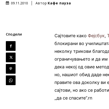
Автор
Кафе пауза
09.11.2010
Сподели
Сајтовите како
Фејсбук
,
блокирани во училиштата
неколку трикови благода
ограничувањето и да им 
дека некој од овие метод
но, нашиот обид даде не
правите ова доколку ви 
сајтови, но ако се работ
„да се спасите“.rn