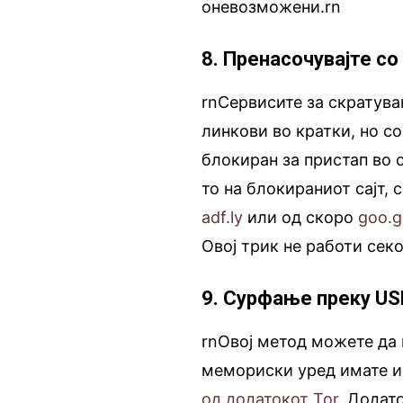
оневозможени.rn
8. Пренасочувајте с
rnСервисите за скратува
линкови во кратки, но со
блокиран за пристап во с
то на блокираниот сајт, 
adf.ly
или од скоро
goo.g
Овој трик не работи сек
9. Сурфање преку US
rnОвој метод можете да 
мемориски уред имате и
од додатокот Tor
. Додат