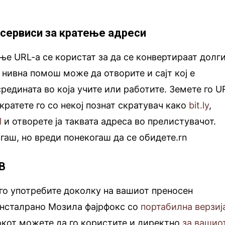
о сервиси за кратење адреси
ње URL-a се користат за да се конвертираат долг
 нивна помош може да отворите и сајт кој е
редината во која учите или работите. Земете го U
скратете го со некој познат скратувач како
bit.ly
,
l
и отворете ја таквата адреса во прелистувачот.
огаш, но вреди понекогаш да се обидете.rn
B
го употребите доколку на вашиот преносен
нсталрано Мозила фајрфокс со
портабилна верзиј
окот можете да го користите и директно
за вашио