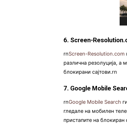
6. Screen-Resolution
rn
Screen-Resolution.com
различна резолуција, а м
блокирани сајтови.rn
7. Google Mobile Sear
rn
Google Mobile Search
ги
гледале на мобилен теле
пристапите на блокиран с