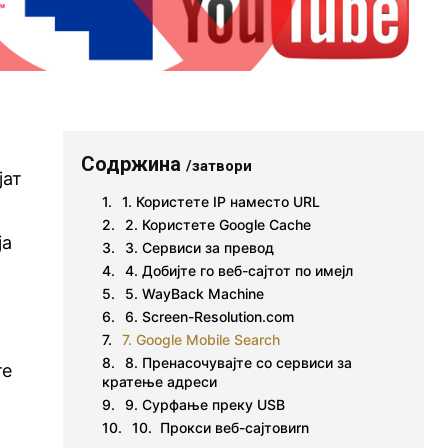
Содржина
/затвори
јат
1. Користете IP наместо URL
2. Користете Google Cache
ја
3. Сервиси за превод
4. Добијте го веб-сајтот по имејл
5. WayBack Machine
о
6. Screen-Resolution.com
и
7. Google Mobile Search
8. Пренасочувајте со сервиси за
те
кратење адреси
9. Сурфање преку USB
10. Прокси веб-сајтовиrn