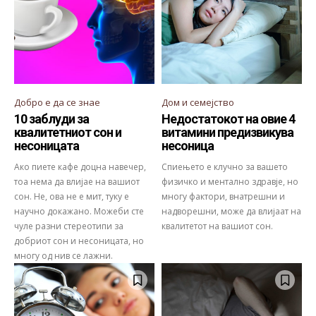
Добро е да се знае
Дом и семејство
10 заблуди за
Недостатокот на овие 4
квалитетниот сон и
витамини предизвикува
несоницата
несоница
Ако пиете кафе доцна навечер,
Спиењето е клучно за вашето
тоа нема да влијае на вашиот
физичко и ментално здравје, но
сон. Не, ова не е мит, туку е
многу фактори, внатрешни и
научно докажано. Можеби сте
надворешни, може да влијаат на
чуле разни стереотипи за
квалитетот на вашиот сон.
добриот сон и несоницата, но
многу од нив се лажни.