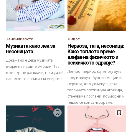
Занимливости
Живот
Музиката како лек за
Нервоза, тага, несоница:
несоницата
Како топлото време
влијае на физичкото и
Докажано е дека музиката
психичкото здравје?
влијае на нашите емоции. Таа
Летниот период кај многу луѓе
може да нѐ расплаче, но и да нѐ
предизвикува бурни емоции и
наполни со позитивна енергија.
нервоза, што докажува дека
топлината поттикнува агресија,
стануваме поспани, поуморни и
тешко се концентрираме.