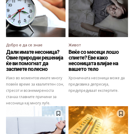
Добро е да се знае
Живот
Дали имате несоница?
Веќе со месеци лошо
Овие природни решенија
спиете? Еве како
ќе ви помогнат да
несоницата влијае на
заспиете полесно
вашето тело
Иако во моментов имате многу
Хроничната несоница може да
повеќе време за квалитетен сон,
предизвика депресија,
стресот и вознемиреноста
предупредуваат експертите.
станаа главните причини за
несоница кај многу луѓе.