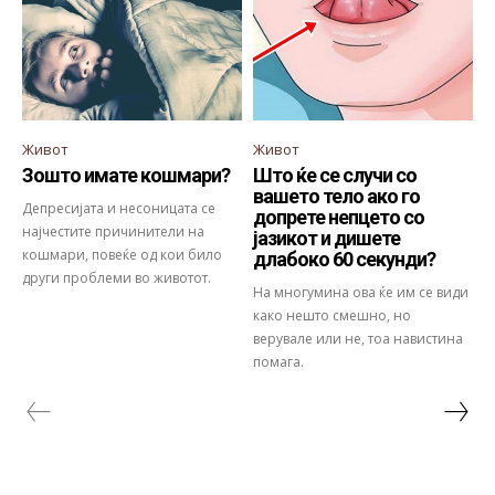
Живот
Живот
Зошто имате кошмари?
Што ќе се случи со
вашето тело ако го
Депресијата и несоницата се
допрете непцето со
најчестите причинители на
јазикот и дишете
кошмари, повеќе од кои било
длабоко 60 секунди?
други проблеми во животот.
На многумина ова ќе им се види
како нешто смешно, но
верувале или не, тоа навистина
помага.