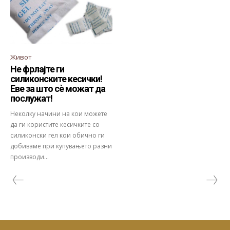
Живот
Не фрлајте ги
силиконските кесички!
Еве за што сѐ можат да
послужат!
Неколку начини на кои можете
да ги користите кесичките со
силиконски гел кои обично ги
добиваме при купувањето разни
производи...