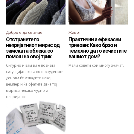
Добро е да се знае
Живот
Отстранете го
Практични и ефикасни
непријатниот мирис од
трикови: Како брзо и
зимската облека со
темелно да го исчистите
помош на овој трик
вашиот дом?
Сигурно и вам ви е позната
Мали совети кои многу значат.
ситуацијата кога во постудените
денови ќе извадите некој
џемпер и ќе сфатите дека тој
мириса некако чудно и
непријатно.