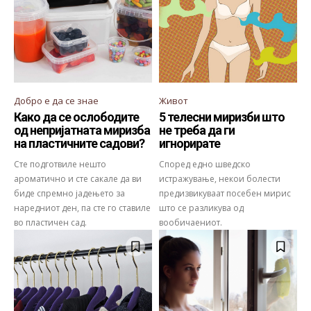
Добро е да се знае
Живот
Како да се ослободите
5 телесни миризби што
од непријатната миризба
не треба да ги
на пластичните садови?
игнорирате
Сте подготвиле нешто
Според едно шведско
ароматично и сте сакале да ви
истражување, некои болести
биде спремно јадењето за
предизвикуваат посебен мирис
наредниот ден, па сте го ставиле
што се разликува од
во пластичен сад.
вообичаениот.