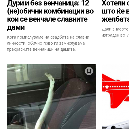
Дури и без венчаница: 12
Хотели 
(не)обични комбинации во
што ќе в
кои се венчале славните
желбата
дами
Дали знаевте
изграден во 7
Кога помислуваме на свадбите на славни
личности, обично прво ги замислуваме
прекрасните венчаници на дамите.