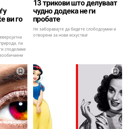
13 трикови што делуваат
ѓу
чудно додека не ги
е ви го
пробате
Не заборавајте да бидете слободоумни и
отворени за нови искуства!
еверојатна
природа, па
 ги споделиме
евообичаени