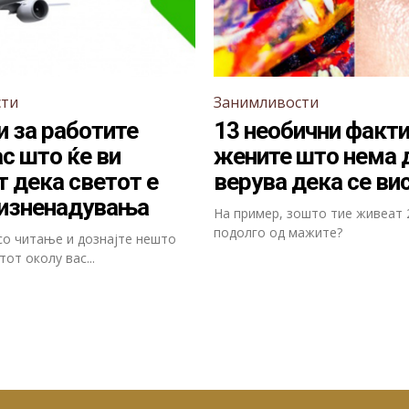
сти
Занимливости
и за работите
13 необични факти
ас што ќе ви
жените што нема д
 дека светот е
верува дека се ви
 изненадувања
На пример, зошто тие живеат 
подолго од мажите?
о читање и дознајте нешто
тот околу вас...