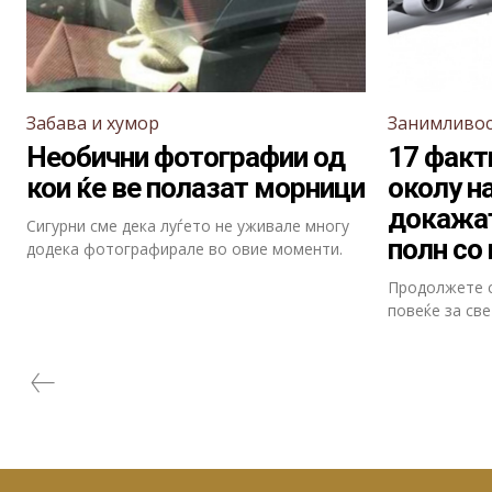
Забава и хумор
Занимливо
Необични фотографии од
17 факт
кои ќе ве полазат морници
околу н
докажат
Сигурни сме дека луѓето не уживале многу
полн со
додека фотографирале во овие моменти.
Продолжете с
повеќе за све