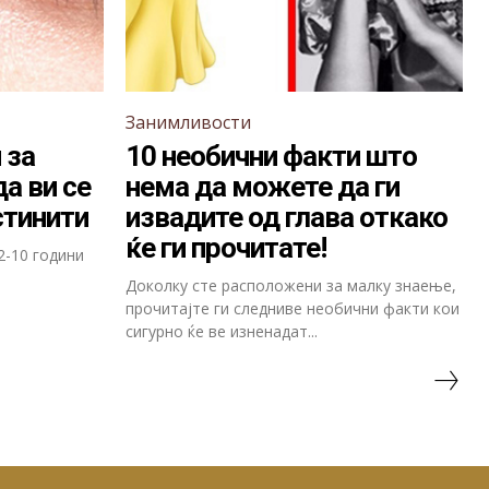
Занимливости
 за
10 необични факти што
а ви се
нема да можете да ги
стинити
извадите од глава откако
ќе ги прочитате!
2-10 години
Доколку сте расположени за малку знаење,
прочитајте ги следниве необични факти кои
сигурно ќе ве изненадат...