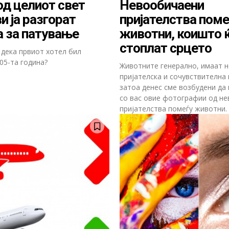
од целиот свет
Невообичаени
и ја разгорат
пријателства поме
 за патување
животни, коишто ќ
стоплат срцето
 дека првиот хотел бил
05-та година?
Животните генерално, имаат н
пријателска и сочувствителна 
затоа денес сме возбудени да
со вас овие фотографии од н
пријателства помеѓу животни.