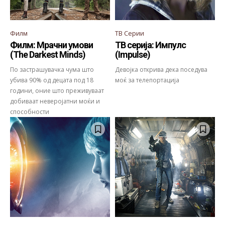
Филм
ТВ Серии
Филм: Мрачни умови
ТВ серија: Импулс
(The Darkest Minds)
(Impulse)
По застрашувачка чума што
Девојка открива дека поседува
убива 90% од децата под 18
моќ за телепортација
години, оние што преживуваат
добиваат неверојатни моќи и
способности