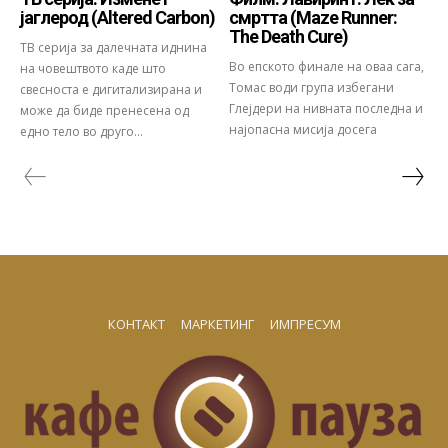
јаглерод (Altered Carbon)
смртта (Maze Runner:
The Death Cure)
ТВ серија за далечната иднина
Во епското финале на оваа сага,
на човештвото каде што
Томас води група избегани
свесноста е дигитализирана и
Глејдери на нивната последна и
може да биде пренесена од
најопасна мисија досега
едно тело во друго...
КОНТАКТ
МАРКЕТИНГ
ИМПРЕСУМ