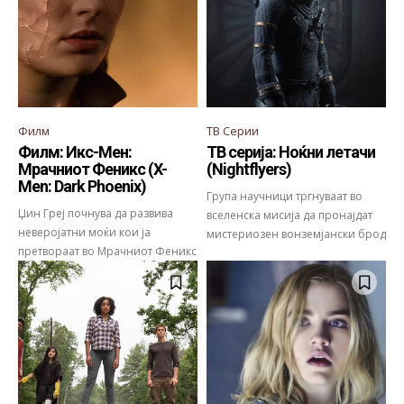
Филм
ТВ Серии
Филм: Икс-Мен:
ТВ серија: Ноќни летачи
Мрачниот Феникс (X-
(Nightflyers)
Men: Dark Phoenix)
Група научници тргнуваат во
Џин Греј почнува да развива
вселенска мисија да пронајдат
неверојатни моќи кои ја
мистериозен вонземјански брод
претвораат во Мрачниот Феникс