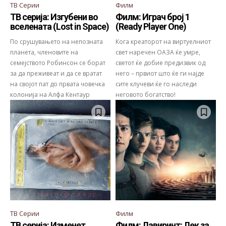
ТВ Серии
Филм
ТВ серија: Изгубени во
Филм: Играч број 1
вселената (Lost in Space)
(Ready Player One)
По срушувањето на непозната
Кога креаторот на виртуелниот
планета, членовите на
свет наречен ОАЗА ќе умре,
семејството Робинсон се борат
светот ќе добие предизвик од
за да преживеат и да се вратат
него – првиот што ќе ги најде
на својот пат до првата човечка
сите клучеви ќе го наследи
колонија на Алфа Кентаур
неговото богатство!
ТВ Серии
Филм
ТВ серија: Изменет
Филм: Лавиринт: Лек за