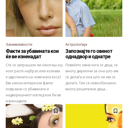
Занимливости
Астрологија
Факти за убавината кои
Запознајте го овенот
ќе ве изненадат
однадвор и однатре
Сте се запрашале ли некогаш кој
Повеќето овни кога се деца, се
нокт расте најбрзо или колкава
многу директни за она што им
е цврстината на човечката коса?
се допаѓа и она што не им се
Еве некои интересни факти
допаѓа. Тие се невообичаено
поврзани со убавината и
многу решителни деца...
надворешниот изглед кои би ве
изненадиле.