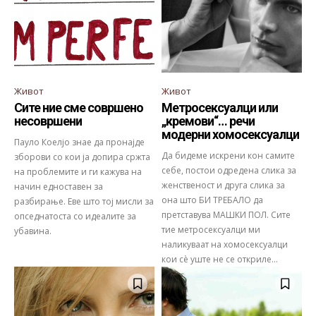
Живот
Живот
Сите ние сме совршено
Метросексуалци или
несовршени
„кремови“… речи
модерни хомосексуалци
Пауло Коелјо знае да пронајде
Да бидеме искрени кон самите
зборови со кои ја допира сржта
себе, постои одредена слика за
на проблемите и ги кажува на
женственост и друга слика за
начин едноставен за
она што БИ ТРЕБАЛО да
разбирање. Еве што тој мисли за
претставува МАШКИ ПОЛ. Сите
опседнатоста со идеалите за
тие метросексуалци ми
убавина.
наликуваат на хомосексуалци
кои сè уште не се откриле...