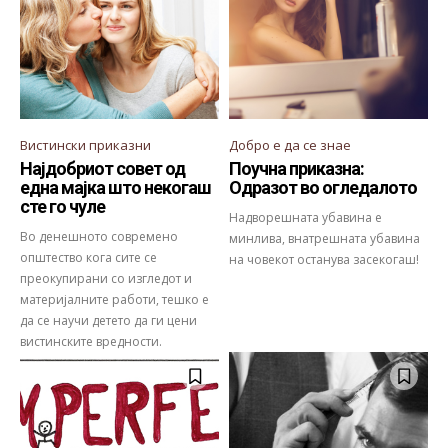
Вистински приказни
Добро е да се знае
Најдобриот совет од
Поучна приказна:
една мајка што некогаш
Одразот во огледалото
сте го чуле
Надворешната убавина е
Во денешното современо
минлива, внатрешната убавина
општество кога сите се
на човекот останува засекогаш!
преокупирани со изгледот и
материјалните работи, тешко е
да се научи детето да ги цени
вистинските вредности.