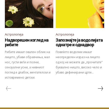
Астрологија
Астрологија
Надворешен изглед на
Запознајте ја водолијата
рибите
однатре и однадвор
Рибите имаат овален облик на
Повеќето водолии имаат
лицето, убави обравчиња, мал
неопределен израз на лицето
нос, густи веѓи и полни,
од кој не можете да „прочитате“
сензуални усни, а нивниот
буквално ништо, високо чело и
поглед е длабок, мечтателски и
убаво дефинирани црти...
истовремено детски.