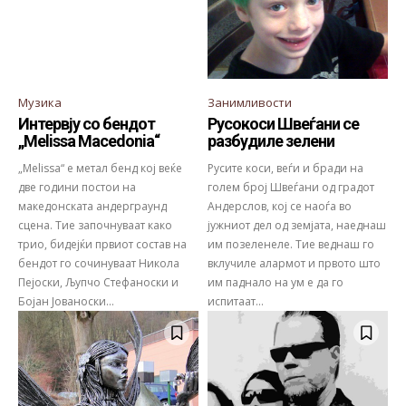
Музика
Занимливости
Интервју со бендот
Русокоси Швеѓани се
„Melissa Macedonia“
разбудиле зелени
„Melissa“ е метал бенд кој веќе
Русите коси, веѓи и бради на
две години постои на
голем број Швеѓани од градот
македонската андерграунд
Андерслов, кој се наоѓа во
сцена. Тие започнуваат како
јужниот дел од земјата, наеднаш
трио, бидејќи првиот состав на
им позеленеле. Тие веднаш го
бендот го сочинуваат Никола
вклучиле алармот и првото што
Пејоски, Љупчо Стефаноски и
им паднало на ум е да го
Бојан Јованоски...
испитаат...