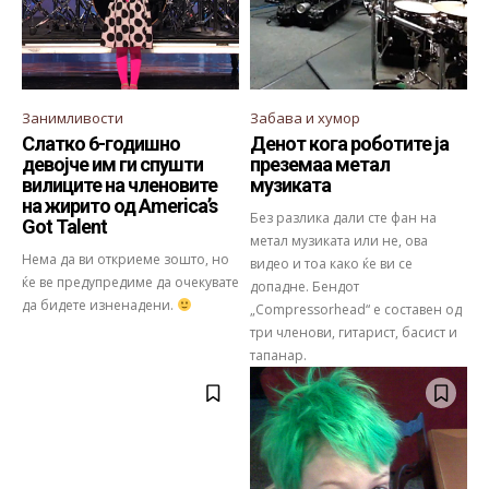
Занимливости
Забава и хумор
Слатко 6-годишно
Денот кога роботите ја
девојче им ги спушти
преземаа метал
вилиците на членовите
музиката
на жирито од America’s
Без разлика дали сте фан на
Got Talent
метал музиката или не, ова
Нема да ви откриеме зошто, но
видео и тоа како ќе ви се
ќе ве предупредиме да очекувате
допадне. Бендот
да бидете изненадени.
„Compressorhead“ е составен од
три членови, гитарист, басист и
тапанар.