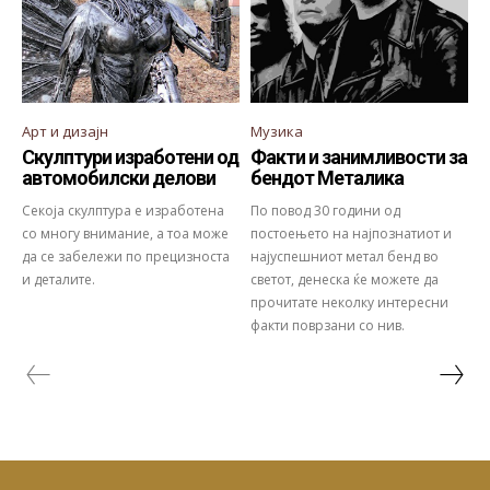
Арт и дизајн
Музика
Скулптури изработени од
Факти и занимливости за
автомобилски делови
бендот Металика
Секоја скулптура е изработена
По повод 30 години од
со многу внимание, а тоа може
постоењето на најпознатиот и
да се забележи по прецизноста
најуспешниот метал бенд во
и деталите.
светот, денеска ќе можете да
прочитате неколку интересни
факти поврзани со нив.