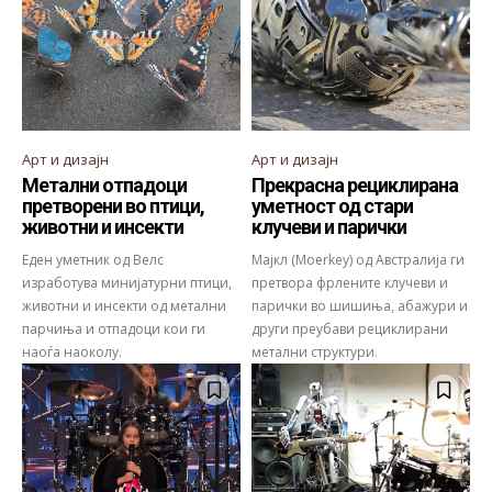
Арт и дизајн
Арт и дизајн
Метални отпадоци
Прекрасна рециклирана
претворени во птици,
уметност од стари
животни и инсекти
клучеви и парички
Еден уметник од Велс
Мајкл (Moerkey) од Австралија ги
изработува минијатурни птици,
претвора фрлените клучеви и
животни и инсекти од метални
парички во шишиња, абажури и
парчиња и отпадоци кои ги
други преубави рециклирани
наоѓа наоколу.
метални структури.