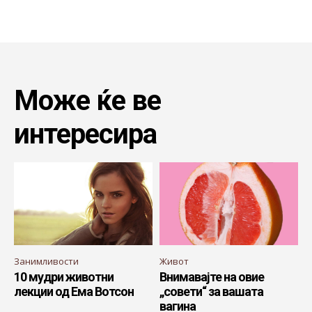
Може ќе ве
интересира
Занимливости
Живот
10 мудри животни
Внимавајте на овие
лекции од Ема Вотсон
„совети“ за вашата
вагина