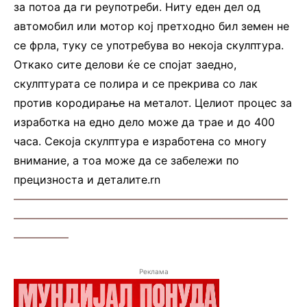
за потоа да ги реупотреби. Ниту еден дел од
автомобил или мотор кој претходно бил земен не
се фрла, туку се употребува во некоја скулптура.
Откако сите делови ќе се спојат заедно,
скулптурата се полира и се прекрива со лак
против кородирање на металот. Целиот процес за
изработка на едно дело може да трае и до 400
часа. Секоја скулптура е изработена со многу
внимание, а тоа може да се забележи по
прецизноста и деталите.rn
—————————————————————————
—————————————————————————
—————
Реклама