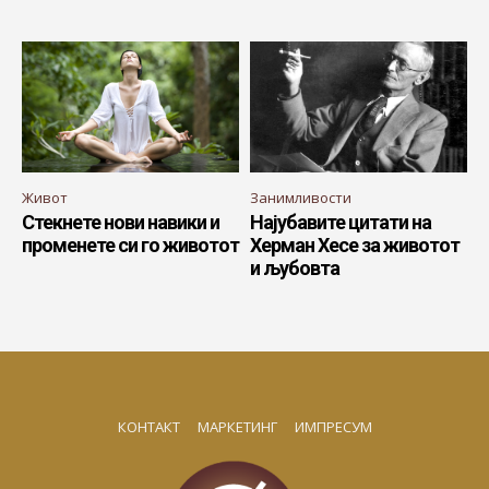
Живот
Занимливости
Стекнете нови навики и
Најубавите цитати на
променете си го животот
Херман Хесе за животот
и љубовта
КОНТАКТ
МАРКЕТИНГ
ИМПРЕСУМ