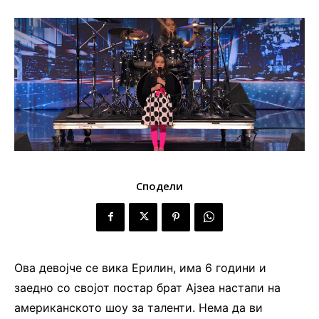
Сподели
Ова девојче се вика Ерилин, има 6 години и
заедно со својот постар брат Ајзеа настапи на
американското шоу за таленти. Нема да ви