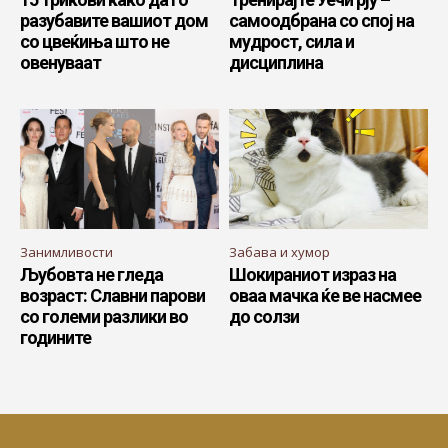
разубавите вашиот дом
самоодбрана со спој на
со цвеќиња што не
мудрост, сила и
овенуваат
дисциплина
Занимливости
Забава и хумор
Љубовта не гледа
Шокираниот израз на
возраст: Славни парови
оваа мачка ќе ве насмее
со големи разлики во
до солзи
годините