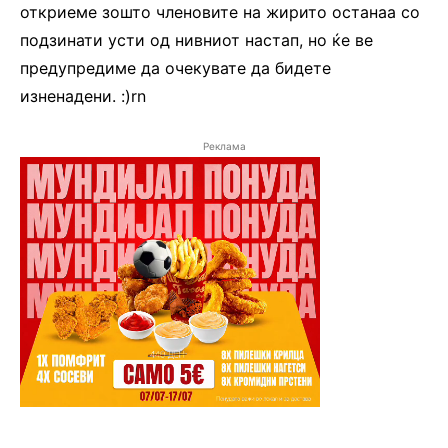
откриеме зошто членовите на жирито останаа со
подзинати усти од нивниот настап, но ќе ве
предупредиме да очекувате да бидете
изненадени. :)rn
Реклама