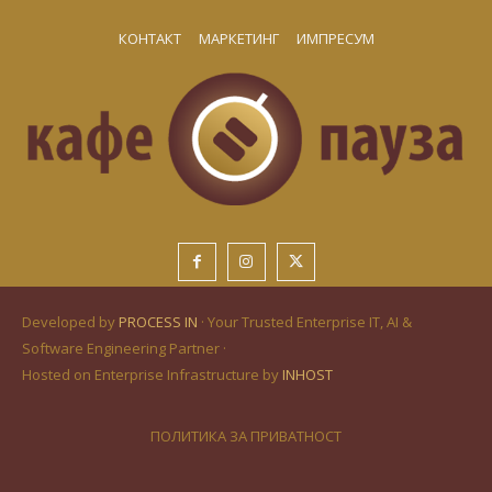
КОНТАКТ
МАРКЕТИНГ
ИМПРЕСУМ
Developed by
PROCESS IN
· Your Trusted Enterprise IT, AI &
Software Engineering Partner ·
Hosted on Enterprise Infrastructure by
INHOST
ПОЛИТИКА ЗА ПРИВАТНОСТ