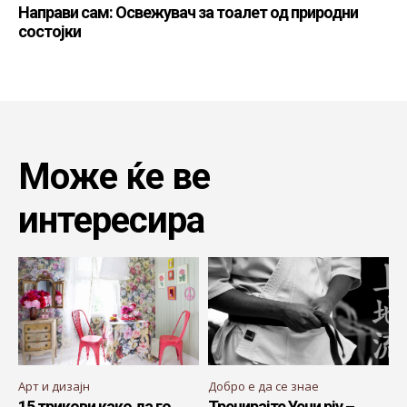
Направи сам: Освежувач за тоалет од природни
состојки
Може ќе ве
интересира
Арт и дизајн
Добро е да се знае
15 трикови како да го
Тренирајте Уечи рју –