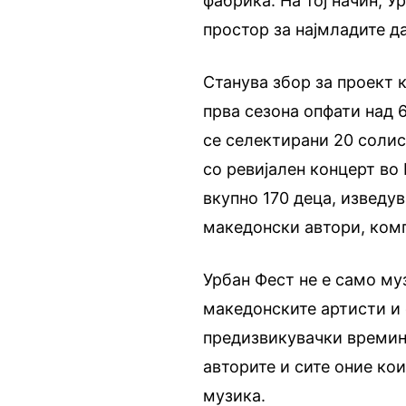
фабрика. На тој начин, У
простор за најмладите д
Станува збор за проект к
прва сезона опфати над 
се селектирани 20 соли
со ревијален концерт во
вкупно 170 деца, изведу
македонски автори, ком
Урбан Фест не е само му
македонските артисти и 
предизвикувачки времиња
авторите и сите оние ко
музика.