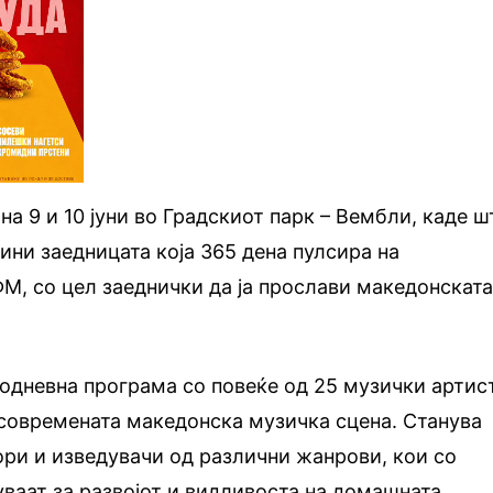
а 9 и 10 јуни во Градскиот парк – Вембли, каде ш
дини заедницата која 365 дена пулсира на
ФМ, со цел заеднички да ја прослави македонскат
одневна програма со повеќе од 25 музички артис
 современата македонска музичка сцена. Станува
тори и изведувачи од различни жанрови, кои со
уваат за развојот и видливоста на домашната