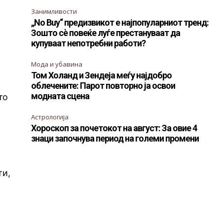
Занимливости
„No Buy“ предизвикот е најпопуларниот тренд:
Зошто сè повеќе луѓе престануваат да
купуваат непотребни работи?
Мода и убавина
Том Холанд и Зендеја меѓу најдобро
облечените: Парот повторно ја освои
модната сцена
то
Астрологија
Хороскоп за почетокот на август: За овие 4
а
знаци започнува период на големи промени
ти,