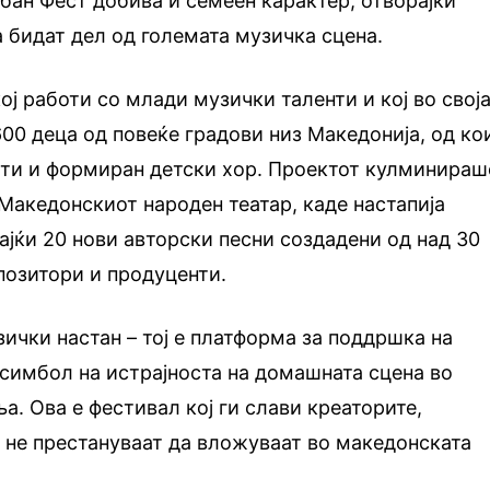
рбан Фест добива и семеен карактер, отворајќи
а бидат дел од големата музичка сцена.
ој работи со млади музички таленти и кој во свој
600 деца од повеќе градови низ Македонија, од ко
сти и формиран детски хор. Проектот кулминираш
 Македонскиот народен театар, каде настапија
вајќи 20 нови авторски песни создадени од над 30
позитори и продуценти.
зички настан – тој е платформа за поддршка на
симбол на истрајноста на домашната сцена во
. Ова е фестивал кој ги слави креаторите,
и не престануваат да вложуваат во македонската