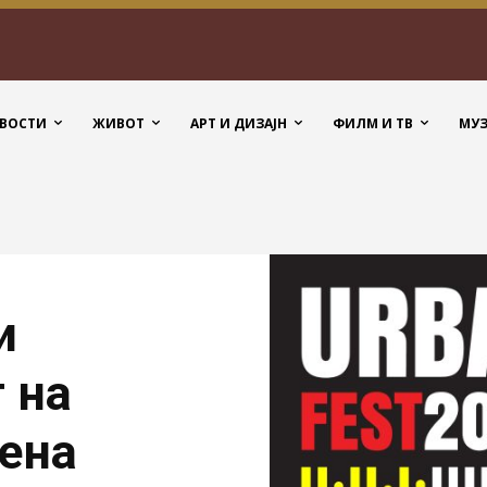
ВОСТИ
ЖИВОТ
АРТ И ДИЗАЈН
ФИЛМ И ТВ
МУ
и
 на
дена