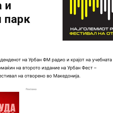
 и
и парк
оденденот на Урбан ФМ радио и крајот на учебната
домаќин на второто издание на Урбан Фест –
стивал на отворено во Македонија.
Реклама