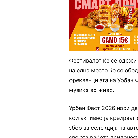
Фестивалот ќе се одржи н
на едно место ќе се обе
фреквенцијата на Урбан 
музика во живо.
Урбан Фест 2026 носи дв
кои активно ја креираат
збор за селекција на ав
својата работа придонес