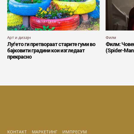
Арт и дизајн
Филм
Луѓето ги претвораат старите гуми во
Филм: Чове
бајковити градини кои изгледаат
(Spider-Ma
прекрасно
КОНТАКТ
МАРКЕТИНГ
ИМПРЕСУМ