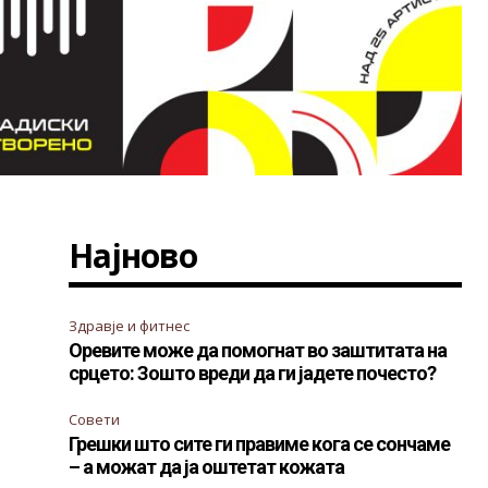
Најново
Здравје и фитнес
Оревите може да помогнат во заштитата на
срцето: Зошто вреди да ги јадете почесто?
Совети
Грешки што сите ги правиме кога се сончаме
– а можат да ја оштетат кожата