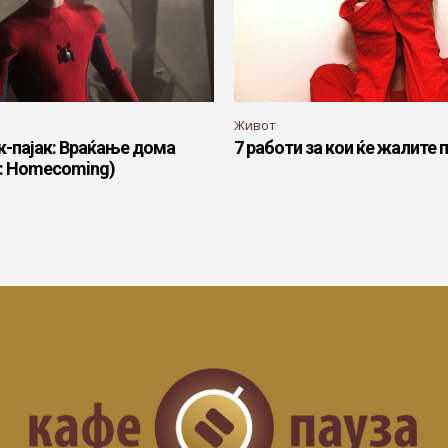
Живот
к-пајак: Враќање дома
7 работи за кои ќе жалите п
n: Homecoming)