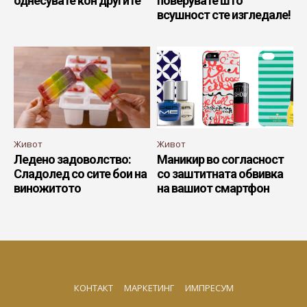
однесувате кон другите
поверувате што
всушност сте изгледале!
Живот
Живот
Ледено задоволство:
Маникир во согласност
Сладолед со сите бои на
со заштитната обвивка
виножитото
на вашиот смартфон
КОНТАКТ
МАРКЕТИНГ
ИМПРЕСУМ