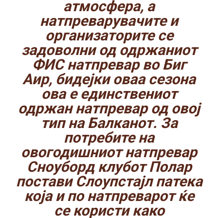
атмосфера, а
натпреварувачите и
организаторите се
задоволни од одржаниот
ФИС натпревар во Биг
Аир, бидејки оваа сезона
ова е единствениот
одржан натпревар од овој
тип на Балканот. За
потребите на
овогодишниот натпревар
Сноуборд клубот Полар
постави Слоупстајл патека
која и по натпреварот ќе
се користи како