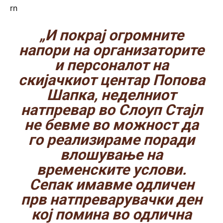
rn
„И покрај огромните
напори на организаторите
и персоналот на
скијачкиот центар Попова
Шапка, неделниот
натпревар во Слоуп Стајл
не бевме во можност да
го реализираме поради
влошување на
временските услови.
Сепак имавме одличен
прв натпреварувачки ден
кој помина во одлична