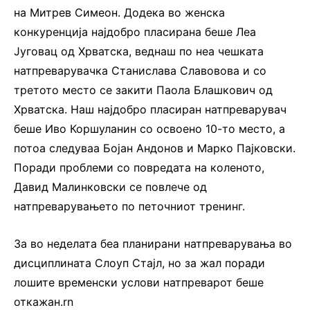
на Митрев Симеон. Додека во женска
конкуренција најдобро пласирана беше Леа
Југовац од Хрватска, веднаш по неа чешката
натпреварувачка Станислава Славовова и со
третото место се закити Паола Блашкович од
Хрватска. Наш најдобро пласиран натпреварувач
беше Иво Коршуланин со освоено 10-то место, а
потоа следуваа Бојан Андонов и Марко Пајковски.
Поради проблеми со повредата на коленото,
Давид Малинковски се повлече од
натпреварувањето по петочниот тренинг.
За во неделата беа планирани натпреварувања во
дисциплината Слоуп Стајл, но за жал поради
лошите временски услови натпреварот беше
откажан.rn