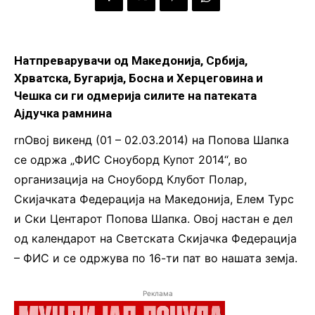
Натпреварувачи од Македонија, Србија,
Хрватска, Бугарија, Босна и Херцеговина и
Чешка си ги одмерија силите на патеката
Ајдучка рамнина
rnОвој викенд (01 – 02.03.2014) на Попова Шапка
се одржа „ФИС Сноуборд Купот 2014“, во
организација на Сноуборд Клубот Полар,
Скијачката Федерација на Македонија, Елем Турс
и Ски Центарот Попова Шапка. Овој настан е дел
од календарот на Светската Скијачка Федерација
– ФИС и се одржува по 16-ти пат во нашата земја.
Реклама