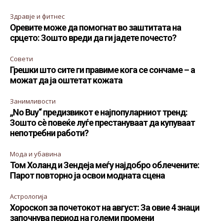
Здравје и фитнес
Оревите може да помогнат во заштитата на
срцето: Зошто вреди да ги јадете почесто?
Совети
Грешки што сите ги правиме кога се сончаме – а
можат да ја оштетат кожата
Занимливости
„No Buy“ предизвикот е најпопуларниот тренд:
Зошто сè повеќе луѓе престануваат да купуваат
непотребни работи?
Мода и убавина
Том Холанд и Зендеја меѓу најдобро облечените:
Парот повторно ја освои модната сцена
Астрологија
Хороскоп за почетокот на август: За овие 4 знаци
започнува период на големи промени