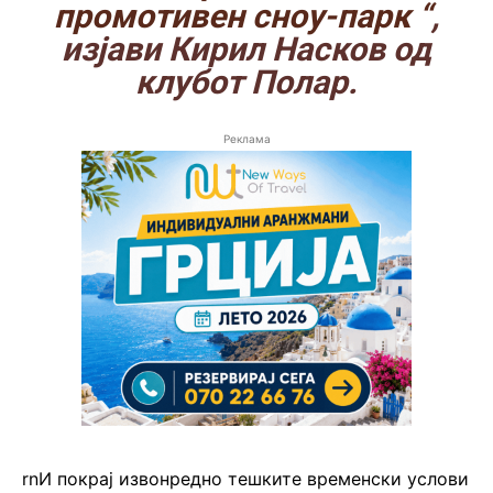
промотивен сноу-парк “
,
изјави Кирил Насков од
клубот Полар.
Реклама
rnИ покрај извонредно тешките временски услови