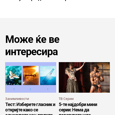
Може ќе ве
интересира
Занимливости
ТВ Серии
Тест: Изберете гласник и
5-те најдобри мини
откријте како се
серии: Нема да