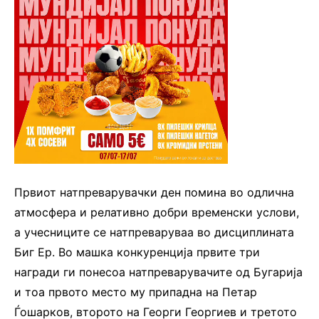
Првиот натпреварувачки ден помина во одлична
атмосфера и релативно добри временски услови,
а учесниците се натпреваруваа во дисциплината
Биг Ер. Во машка конкуренција првите три
награди ги понесоа натпреварувачите од Бугарија
и тоа првото место му припадна на Петар
Ѓошарков, второто на Георги Георгиев и третото