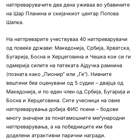
натпреварувачите два дена уживаа во убавините
на Шар Планина и скијачкиот центар Попова
Шапка.
На натпреварите учествуваа 40 натпреварувачи
од повеќе држави: Македонија, Србија, Хрватска,
Бугарија, Босна и Херцеговина и Чешка кои си ги
одмерија силите на патеката Ајдучка рамнина
(позната како „Пионир“ или „Ге“). Нивните
вештини беа оценувани од 5 судии – двајца од
Македонија, и по еден член од Србија, Бугарија и
Босна и Херцеговина. Сите учесници на овие
натпреварувања добија ФИС поени – бодови
многу значајни за понатамошните меѓународни
натпреварувања, а на победниците им беа
доделени атрактивни парични награди.