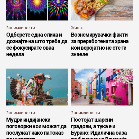
Занимливости
Живот
Одберете една слика и
Вознемирувачки факти
дознајте на што треба да
за преработената храна
се фокусирате оваа
кои веројатно не сте ги
недела
знаеле
Занимливости
Занимливости
Мудри индијански
Постојат шарени
поговорки кои можат да
градови, а тука е и
послужат како патоказ
Бурано: Идилична оаза