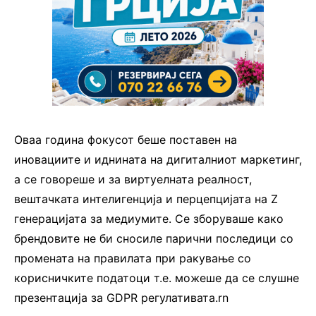
Оваа година фокусот беше поставен на
иновациите и иднината на дигиталниот маркетинг,
а се говореше и за виртуелната реалност,
вештачката интелигенција и перцепцијата на Z
генерацијата за медиумите. Се зборуваше како
брендовите не би сносиле парични последици со
промената на правилата при ракување со
корисничките податоци т.е. можеше да се слушне
презентација за GDPR регулативата.rn