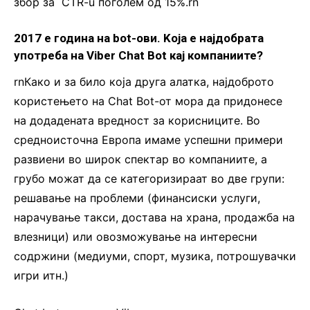
збор за CTR-u поголем од 15%.rn
2017 е година на bot-ови. Koja е најдобрата
употреба на Viber Chat Bot кај компаниите?
rnКако и за било која друга алатка, најдоброто
користењето на Chat Bot-от мора да придонесе
на додадената вредност за корисниците. Во
средноисточна Европа имаме успешни примери
развиени во широк спектар во компаниите, а
грубо можат да се категоризираат во две групи:
решавање на проблеми (финансиски услуги,
нарачување такси, достава на храна, продажба на
влезници) или овозможување на интересни
содржини (медиуми, спорт, музика, потрошувачки
игри итн.)