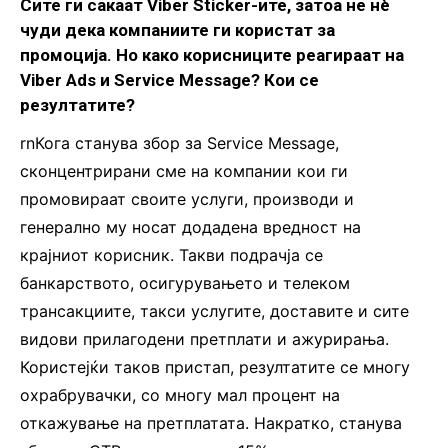
Сите ги сакаат Viber Sticker-ите, затоа не нè
чуди дека компаниите ги користат за
промоција. Но како корисниците реагираат на
Viber Ads и Service Message? Кои се
резултатите?
rnКога станува збор за Service Message,
сконцентрирани сме на компании кои ги
промовираат своите услуги, производи и
генерално му носат додадена вредност на
крајниот корисник. Такви подрачја се
банкарството, осигурувањето и телеком
трансакциите, такси услугите, доставите и сите
видови прилагодени претплати и ажурирања.
Користејќи таков пристап, резултатите се многу
охрабрувачки, со многу мал процент на
откажување на претплатата. Накратко, станува