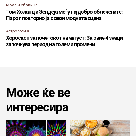
Мода и убавина
Том Холанд и Зендеја меѓу најдобро облечените:
Парот повторно ја освои модната сцена
Астрологија
Хороскоп за почетокот на август: За овие 4 знаци
започнува период на големи промени
Може ќе ве
интересира