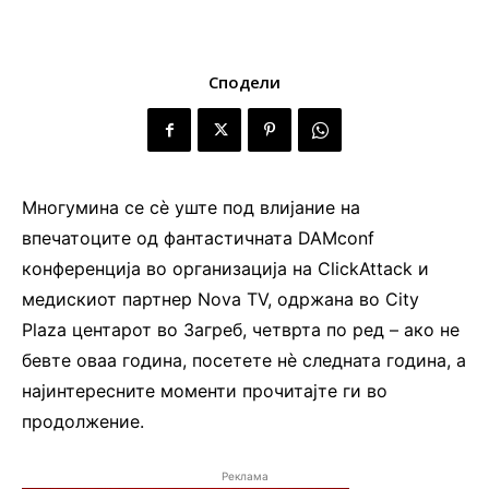
Сподели
Многумина се сѐ уште под влијание на
впечатоците од фантастичната DAMconf
конференција во организација на ClickAttack и
медискиот партнер Nova TV, одржана во City
Plaza центарот во Загреб, четврта по ред – ако не
бевте оваа година, посетете нѐ следната година, а
најинтересните моменти прочитајте ги во
продолжение.
Реклама