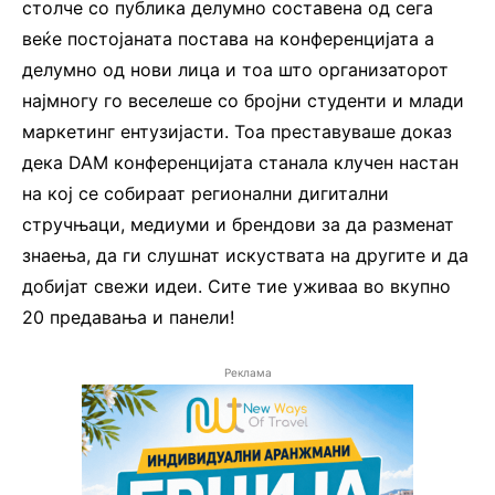
столче со публика делумно составена од сега
веќе постојаната постава на конференцијата а
делумно од нови лица и тоа што организаторот
најмногу го веселеше со бројни студенти и млади
маркетинг ентузијасти. Тоа преставуваше доказ
дека DAM конференцијата станала клучен настан
на кој се собираат регионални дигитални
стручњаци, медиуми и брендови за да разменат
знаења, да ги слушнат искуствата на другите и да
добијат свежи идеи. Сите тие уживаа во вкупно
20 предавања и панели!
Реклама