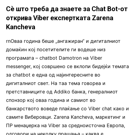
Сѐ што треба да знаете за Chat Bot-от
открива Viber експертката Zarena
Kancheva
rnОваа година беше „ангажиран“ и дигиталниот
домаќин кој посетителите ги водеше низ
програмата – chatbot Damotron на Viber
messenger, кој совршено се вклопи бидејќи темата
за chatbot е една од најинтересните во
дигиталниот свет. На таа тема говореа и
претставниците од Addiko банка, генералниот
спонзор кој оваа година и самиот во
банкарството воведе плаќање со Viber chat како и
самите Виберовци. Zarena Kancheva, маркетинг и
ПР менаџерка на Viber за средноисточна Европа,
одговори на неколку прашања – каква е