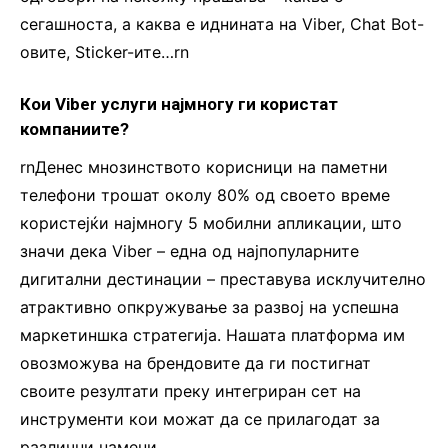
сегашноста, а каква е иднината на Viber, Chat Bot-
овите, Sticker-ите…rn
Кои Viber услуги најмногу ги користат
компаниите?
rnДенес мнозинството корисници на паметни
телефони трошат околу 80% од своето време
користејќи најмногу 5 мобилни апликации, што
значи дека Viber – една од најпопуларните
дигитални дестинации – преставува исклучително
атрактивно опкружување за развој на успешна
маркетиншка стратегија. Нашата платформа им
овозможува на брендовите да ги постигнат
своите резултати преку интегриран сет на
инструменти кои можат да се прилагодат за
различни намени.