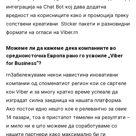
интеграција на Chat Bot кој дава додатна
вредност на корисниците како и промоција преку
сопствени креативни Sticker пакети и разновидни
формати на огласи на Viber.rn
Можеме ли да кажеме дека компаниите во
средноисточна Европа рано го усвоиле „Viber
for Business“?
rnЗабележуваме некои навистина иновативни
компании од споменатиот регион кои се свртеле
кон Viber и за многу кратко време успеале да
изградат силна заедница на нашата платформа.
Ако постои едно нешто кое е релевантно за овие
14 пазари, тоа е пристапот темелен на резултати –
и мило ни е што можеме да соработуваме со
нашите партнери како максимално би ги