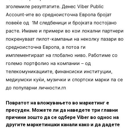
зголемиле резултатите. Денес Viber Public
Account-ите во средноисточна Европа бројат
повеќе од 1M следбеници и бројката постојано
расте. Имаме и примери во кои локални партнери
покренуваат пилот-кампањи на неколку пазари во
средноисточна Европа, а потоа ги
имплементираат на глобално ниво. Работиме со
големо портфолио на компании – од
телекомуникациите, финансиски институции,
медиумски куќи, музички и спортски марки па се
до популарни личности.rn
Повратот на вложувањето во маркетинг е
пресуден. Можете ли да наведете три главни
причини зошто да се одбере Viber во однос на
другите маркетиншки канали како и да дадете