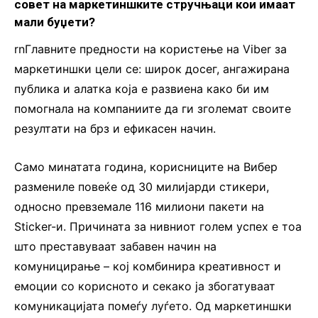
совет на маркетиншките стручњаци кои имаат
мали буџети?
rnГлавните предности на користење на Viber за
маркетиншки цели се: широк досег, ангажирана
публика и алатка која е развиена како би им
помогнала на компаниите да ги зголемат своите
резултати на брз и ефикасен начин.
Само минатата година, корисниците на Вибер
размениле повеќе од 30 милијарди стикери,
односно превземале 116 милиони пакети на
Sticker-и. Причината за нивниот голем успех е тоа
што преставуваат забавен начин на
комуницирање – кој комбинира креативност и
емоции со корисното и секако ја збогатуваат
комуникацијата помеѓу луѓето. Од маркетиншки