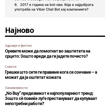
2017 е година на bot-ови. Koja е најдобрата
употреба на Viber Chat Bot кај компаниите?
Најново
Здравје и фитнес
Оревите може да помогнат во заштитата на
срцето: Зошто вреди да ги јадете почесто?
Совети
Грешки што сите ги правиме кога се сончаме – а
можат да ја оштетат кожата
Занимливости
„No Buy“ предизвикот е најпопуларниот тренд:
Зошто сè повеќе луѓе престануваат да купуваат
непотребни работи?