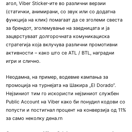
агол, Viber Sticker-ите во различни верзии
(статички, анимирани, со звук или со додатна
функција на клик) помагаат да се зголеми свеста
за брендот, зголемување на заедницата и ја
зацврстуваат долгорочната комуникациска
стратегија која вклучува различни промотивни
активности – како што се ATL / BTL, наградни
игри и слично.
Неодамна, на пример, водевме кампања за
промоција на турнејата на Шакира „El Dorado“.
Нејзиниот тим го искористи нејзиниот службен
Public Account на Viber како би понудил кодови со
попусти и постигнал процент на конверзија од 11%
за само неколку дена.rn