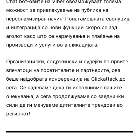
Chat bot-овите на Viber овозможуваат голема
можност за привлекување на публика на
персонализиран начин. Понатамошната еволуција
и интеграција со нови функции скоро се зад
аголот како што се нарачување и плаќање на
производи и услуги во апликацијата.
Организациски, содржински и судејќи по првите
впечатоци на посетителите и партнерите, ова
беше најдобрата конференција на Clickattack до
сега. Се надеваме дека ги исполнивме вашите
очекувања, а сега продолжуваме со заеднички
сили да ги менуваме дигиталните трендови во
регионот!