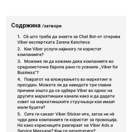
Содржина
/затвори
Сѐ што треба да знаете за Chat Bot-от открива
Viber експертката Zarena Kancheva
Кои Viber услуги најмногу ги користат
компаниите?
Можеме ли да кажеме дека компаниите во
средноисточна Европа рано го усвоиле „Viber for
Business“?
Повратот на вложувањето во маркетинг е
пресуден. Можете ли да наведете три главни
причини зошто да се одбере Viber во однос на
другите маркетиншки канали како и да дадете
совет на маркетиншките стручњаци кои имаат
мали буџети?
Сите ги сакаат Viber Sticker-ите, затоа не нè
чуди дека компаниите ги користат за промоција.
Но како корисниците реагираат на Viber Ads и
Service Message? Кои се резултатите?