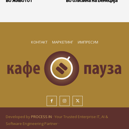
во животот
во близина на Венеција
КОНТАКТ
МАРКЕТИНГ
ИМПРЕСУМ
Developed by
PROCESS IN
· Your Trusted Enterprise IT, AI &
Software Engineering Partner ·