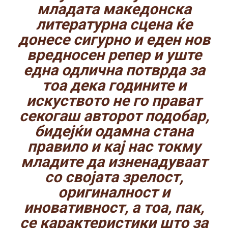
младата македонска
литературна сцена ќе
донесе сигурно и еден нов
вредносен репер и уште
една одлична потврда за
тоа дека годините и
искуството не го прават
секогаш авторот подобар,
бидејќи одамна стана
правило и кај нас токму
младите да изненадуваат
со својата зрелост,
оригиналност и
иновативност, а тоа, пак,
се карактеристики што за