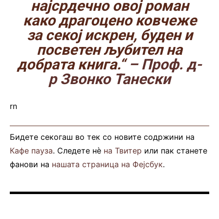
најсрдечно овој роман
како драгоцено ковчеже
за секој искрен, буден и
посветен љубител на
добрата книга.“
– Проф. д-
р Звонко Танески
rn
Бидете секогаш во тек со новите содржини на
Кафе пауза
. Следете нè
на Твитер
или пак станете
фанови на
нашата страница на Фејсбук
.