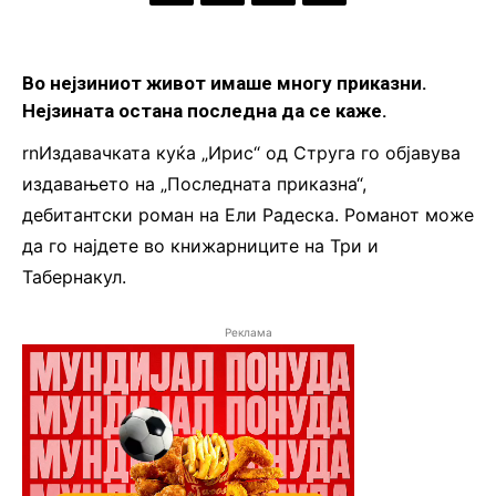
Во нејзиниот живот имаше многу приказни.
Нејзината остана последна да се каже.
rnИздавачката куќа „Ирис“ од Струга го објавува
издавањето на „Последната приказна“,
дебитантски роман на Ели Радеска. Романот може
да го најдете во книжарниците на Три и
Табернакул.
Реклама