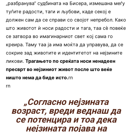
„разбранува“ судбината на Бисера, измешана меѓу
туѓите радости, таги и љубови, каде секој е
должен сам да се справи со својот непребол. Како
што животот ѝ носи радости и тага, таа сè повеќе
се затвора во имагинарниот свет кој сама го
креира. Таму таа ја има моќта да управува, да се
сокрие зад животите и идентитетот на нејзините
ликови.
Трагањето по среќата носи ненадеен
пресврт во нејзиниот живот после што веќе
ништо нема да биде исто.
rn
rn
„Согласно нејзината
возраст, вреди веднаш да
се потенцира и тоа дека
нејзината појава на