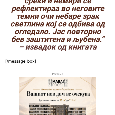
среќи и немири се
рефлектираа во неговите
темни очи небаре зрак
светлина кој се одбива од
огледало. Јас повторно
бев заштитена и љубена.“
– извадок од книгата
[/message_box]
Реклама