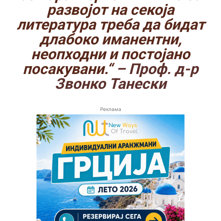
развојот на секоја
литература треба да бидат
длабоко иманентни,
неопходни и постојано
посакувани.“
– Проф. д-р
Звонко Танески
Реклама