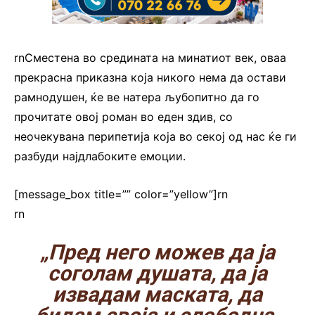
rnСместена во средината на минатиот век, оваа
прекрасна приказна која никого нема да остави
рамнодушен, ќе ве натера љубопитно да го
прочитате овој роман во еден здив, со
неочекувана перипетија која во секој од нас ќе ги
разбуди најдлабоките емоции.
[message_box title=”” color=”yellow”]rn
rn
„Пред него можев да ја
соголам душата, да ја
извадам маската, да