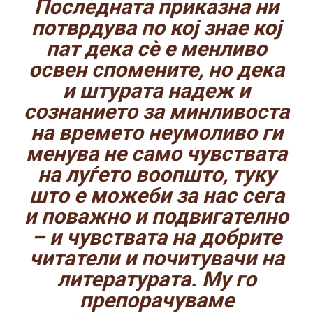
Последната приказна ни
потврдува по кој знае кој
пат дека сè е менливо
освен спомените, но дека
и штурата надеж и
сознанието за минливоста
на времето неумоливо ги
менува не само чувствата
на луѓето воопшто, туку
што е можеби за нас сега
и поважно и подвигателно
– и чувствата на добрите
читатели и почитувачи на
литературата. Му го
препорачуваме