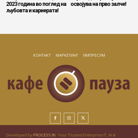
2023 година во поглед на
освојува на прво залче!
љубовта и кариерата!
КОНТАКТ
МАРКЕТИНГ
ИМПРЕСУМ
Developed by
PROCESS IN
· Your Trusted Enterprise IT, AI &