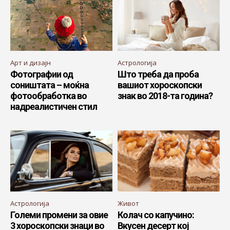
Арт и дизајн
Астрологија
Фотографии од
Што треба да проба
соништата – моќна
вашиот хороскопски
фотообработка во
знак во 2018-та година?
надреалистичен стил
Астрологија
Живот
Големи промени за овие
Колач со капучино:
3 хороскопски знаци во
Вкусен десерт кој