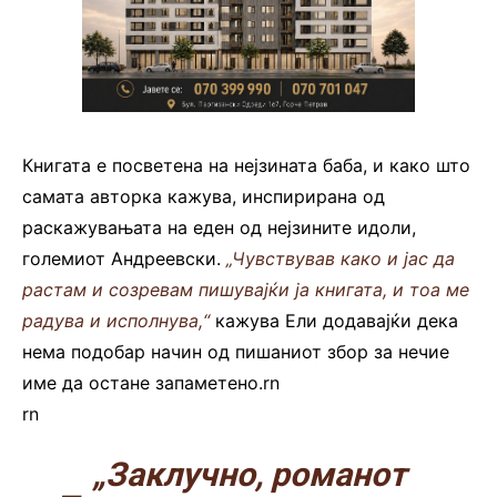
Книгата е посветена на нејзината баба, и како што
самата авторка кажува, инспирирана од
раскажувањата на еден од нејзините идоли,
големиот Андреевски.
„Чувствував како и јас да
растам и созревам пишувајќи ја книгата, и тоа ме
радува и исполнува,“
кажува Ели додавајќи дека
нема подобар начин од пишаниот збор за нечие
име да остане запаметено.rn
rn
„Заклучно, романот