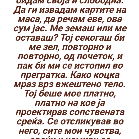
бидам своја и слободна.
Да ги извадам картите на
маса, да речам еве, ова
сум јас. Ме земаш или ме
оставаш? Тој секогаш би
ме зел, повторно и
повторно, од почеток, и
пак би ми се истопил во
прегратка. Како коцка
мраз врз вжештено тело.
Тој беше мое платно,
платно на кое ја
проектирав сопствената
среќа. Се отсликував во
него, сите мои чувства,