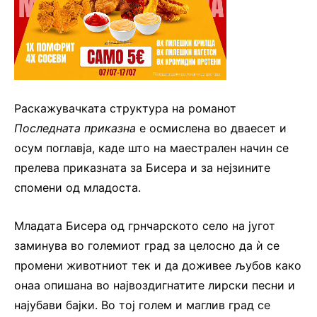
Раскажувачката структура на романот
Последната приказна
е осмислена во дваесет и
осум поглавја, каде што на маестрален начин се
прелева приказната за Бисера и за нејзините
спомени од младоста.
Младата Бисера од грнчарското село на југот
заминува во големиот град за целосно да ѝ се
промени животниот тек и да доживее љубов како
онаа опишана во највоздигнатите лирски песни и
најубави бајки. Во тој голем и маглив град се