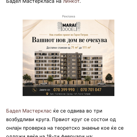
Бадел Мастеркласа на
линкот
.
Реклама
Бадел Мастерклас
ќе се одвива во три
возбудливи круга. Првиот круг се состои од
онлајн проверка на теоретско знаење кое ќе се
оддржи веќе на 18-ти февруари на: