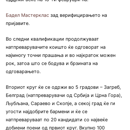
Бадел Мастерклас
зад верифицирањето на
пријавите.
Во следни квалификации продолжуваат
натпреварувачите коишто ќе одговорат на
најмногу точни прашања и во најкраток можен
рок, затоа што се бодува и брзината на
одговарањето.
Вториот круг ќе се одржи во 5 градови – Загреб,
Белград (натпреварувачи од Србија и Црна Гора),
Љубљана, Сараево и Скопје, а секој град ќе ги
угости најдобрите бармени и ќе се
натпреваруваат по 20 кандидати со највеќе
добиени поени од првиот круг. Вкупно 100