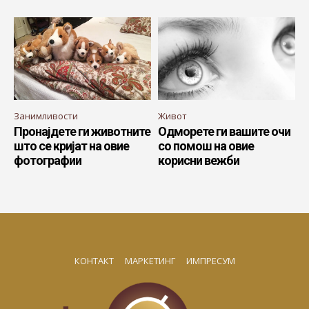
Занимливости
Живот
Пронајдете ги животните
Одморете ги вашите очи
што се кријат на овие
со помош на овие
фотографии
корисни вежби
КОНТАКТ
МАРКЕТИНГ
ИМПРЕСУМ