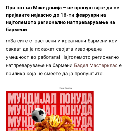
Прв пат во Македонија – не пропуштајте да се
пријавите најкасно до 16-ти февруари на
најголемото регионално натпреварување на
бармени
rnЗа сите страствени и креативни бармени кои
сакаат да ја покажат својата извонредна
умешност во работата! Најголемото регионално
натпреварување на бармени
Бадел Мастерклас
е
прилика која не смеете да ја пропуштите!
Реклама