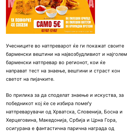
Учесниците во натпреварот ќе ги покажат своите
барменски вештини на највозбудливиот и најголем
барменски натпревар во регионот, кои ќе
направат тест на знаење, вештини и страст кон
светот на пијачките.
Во прилика за да споделат знаење и искуства, за
победникот кој ќе се избира помеѓу
натпреварувачи од Хрватска, Словенија, Босна и
Херцеговина, Македонија, Србија и Црна Гора,
осигурана е фантастична парична награда од