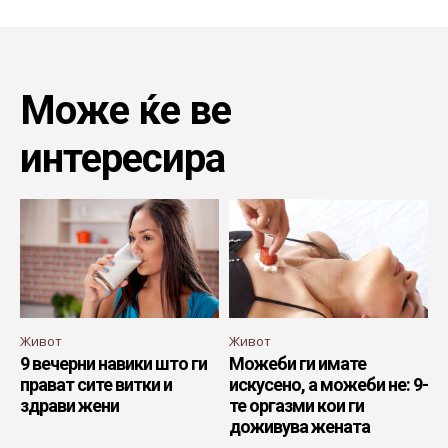
Може ќе ве
интересира
Живот
Живот
9 вечерни навики што ги
Можеби ги имате
прават сите витки и
искусено, а можеби не: 9-
здрави жени
те оргазми кои ги
доживува жената