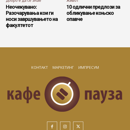
Добро е да се знае
Живот
Неочекувано:
10 одлични предлози за
Разочарувања кои ги
обликување коњско
носи завршувањето на
опавче
факултетот
КОНТАКТ
МАРКЕТИНГ
ИМПРЕСУМ