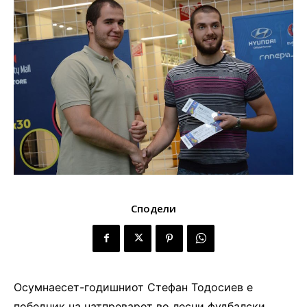
Сподели
Осумнаесет-годишниот Стефан Тодосиев е
победник на натпреварот во лесни фудбалски