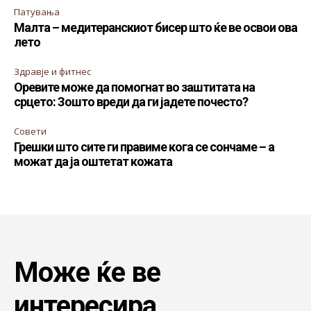
Патувања
Малта – медитеранскиот бисер што ќе ве освои ова
лето
Здравје и фитнес
Оревите може да помогнат во заштитата на
срцето: Зошто вреди да ги јадете почесто?
Совети
Грешки што сите ги правиме кога се сончаме – а
можат да ја оштетат кожата
Може ќе ве
интересира