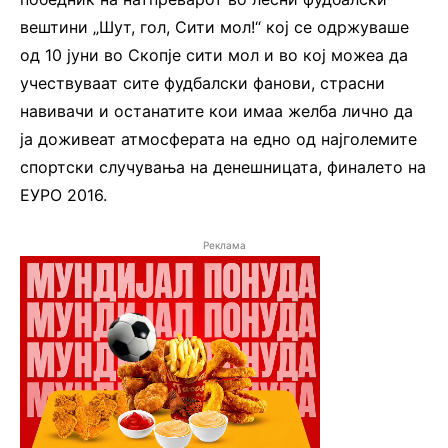
вештини „Шут, гол, Сити мол!“ кој се одржуваше
од 10 јуни во Скопје сити мол и во кој можеа да
учествуваат сите фудбалски фанови, страсни
навивачи и останатите кои имаа желба лично да
ја доживеат атмосферата на едно од најголемите
спортски случувања на денешницата, финалето на
ЕУРО 2016.
Реклама