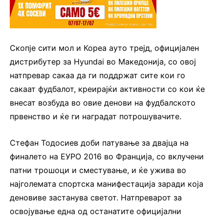
Скопје сити мол и Кореа ауто трејд, официјален
дистрибутер за Hyundai во Македонија, со овој
натпревар сакаа да ги поддржат сите кои го
сакаат фудбалот, креирајќи активности со кои ќе
внесат возбуда во овие денови на фудбалското
првенство и ќе ги наградат потрошувачите.
Стефан Тодосиев доби патување за двајца на
финалето на ЕУРО 2016 во Франција, со вклучени
патни трошоци и сместување, и ќе ужива во
најголемата спортска манифестација заради која
деновиве застанува светот. Натпреварот за
освојување една од останатите официјални