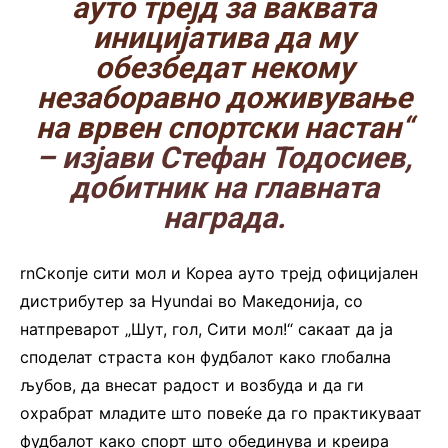
ауто трејд за ваквата
иницијатива да му
обезбедат некому
незаборавно доживување
на врвен спортски настан“
– изјави Стефан Тодосиев,
добитник на главната
награда.
rnСкопје сити мол и Кореа ауто трејд официјален
дистрибутер за Hyundai во Македонија, со
натпреварот „Шут, гол, Сити мол!“ сакаат да ја
споделат страста кон фудбалот како глобална
љубов, да внесат радост и возбуда и да ги
охрабрат младите што повеќе да го практикуваат
фудбалот како спорт што обединува и креира