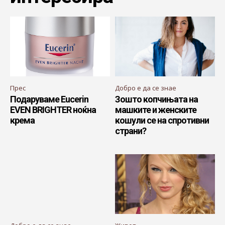
Прес
Добро е да се знае
Подаруваме Eucerin
Зошто копчињата на
EVEN BRIGHTER ноќна
машките и женските
крема
кошули се на спротивни
страни?