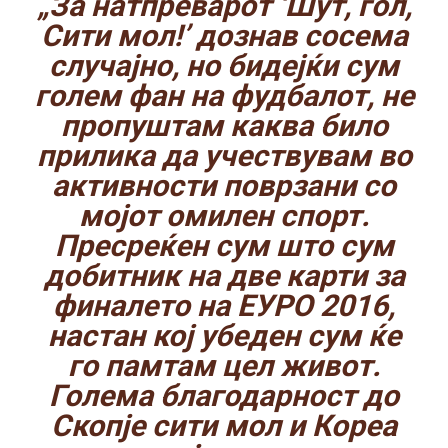
„За натпреварот ‘Шут, гол,
Сити мол!’ дознав сосема
случајно, но бидејќи сум
голем фан на фудбалот, не
пропуштам каква било
прилика да учествувам во
активности поврзани со
мојот омилен спорт.
Пресреќен сум што сум
добитник на две карти за
финалето на ЕУРО 2016,
настан кој убеден сум ќе
го памтам цел живот.
Голема благодарност до
Скопје сити мол и Кореа