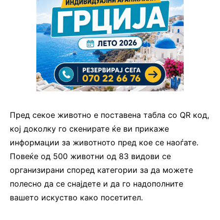
Пред секое животно е поставена табла со QR код,
кој доколку го скенирате ќе ви прикаже
информации за животното пред кое се наоѓате.
Повеќе од 500 животни од 83 видови се
организирани според категории за да можете
полесно да се снајдете и да го надополните
вашето искуство како посетител.