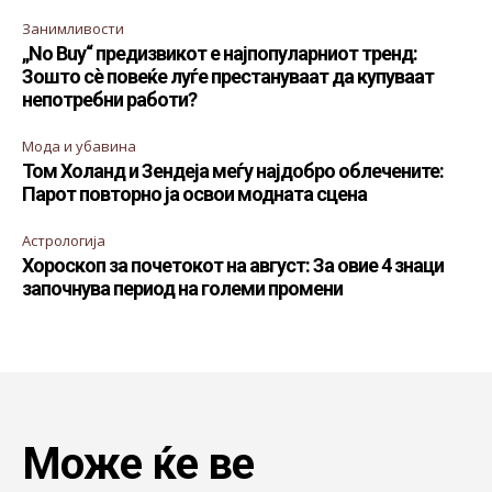
Занимливости
„No Buy“ предизвикот е најпопуларниот тренд:
Зошто сè повеќе луѓе престануваат да купуваат
непотребни работи?
Мода и убавина
Том Холанд и Зендеја меѓу најдобро облечените:
Парот повторно ја освои модната сцена
Астрологија
Хороскоп за почетокот на август: За овие 4 знаци
започнува период на големи промени
Може ќе ве