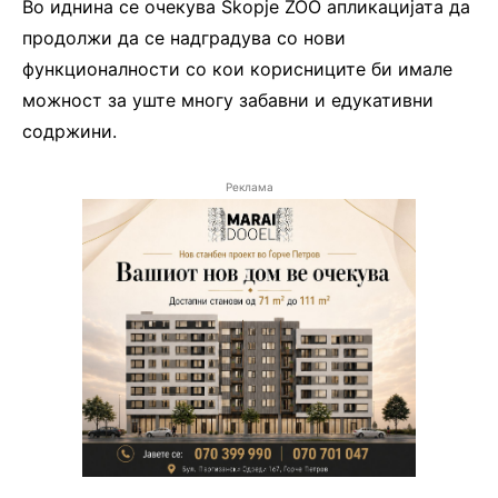
Во иднина се очекува Skopje ZOO апликацијата да
продолжи да се надградува со нови
функционалности со кои корисниците би имале
можност за уште многу забавни и едукативни
содржини.
Реклама