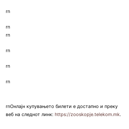
rn
rn
rn
rn
rn
rn
rnОнлајн купувањето билети е достапно и преку
веб на следнот линк:
https://zooskopje.telekom.mk
.