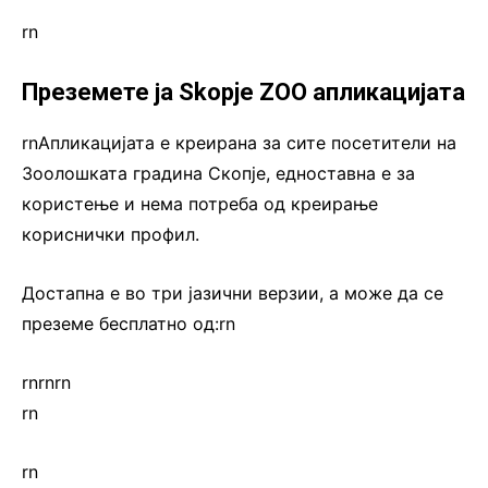
rn
Преземете ја Skopje ZOO апликацијата
rnАпликацијата е креирана за сите посетители на
Зоолошката градина Скопје, едноставна е за
користење и нема потреба од креирање
кориснички профил.
Достапна е во три јазични верзии, а може да се
преземе бесплатно од:rn
rn
rn
rn
rn
rn