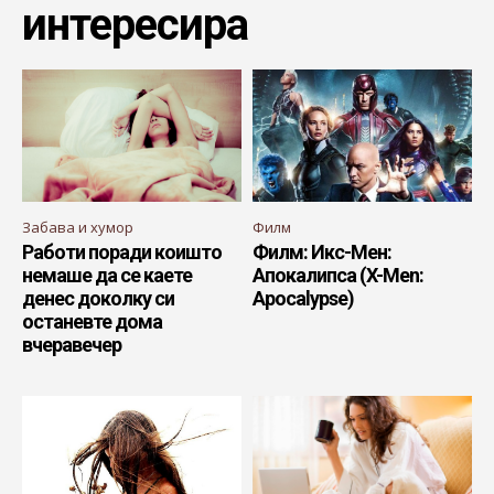
интересира
Забава и хумор
Филм
Работи поради коишто
Филм: Икс-Мен:
немаше да се каете
Апокалипса (X-Men:
денес доколку си
Apocalypse)
останевте дома
вчеравечер