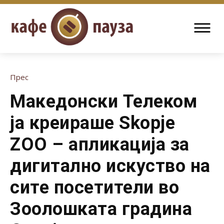
Прес
Македонски Телеком
ја креираше Skopje
ZOO – апликација за
дигитално искуство на
сите посетители во
Зоолошката градина