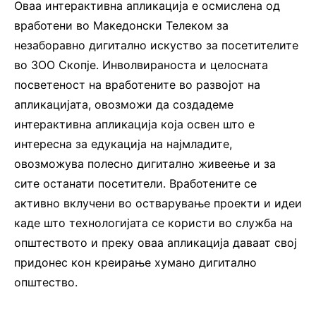
Оваа интерактивна апликација е осмислена од
вработени во Македонски Телеком за
незаборавно дигитално искуство за посетителите
во ЗОО Скопје. Инволвираноста и целосната
посветеност на вработените во развојот на
апликацијата, овозможи да создадеме
интерактивна апликација која освен што е
интересна за едукација на најмладите,
овозможува полесно дигитално живеење и за
сите останати посетители. Вработените се
активно вклучени во остварување проекти и идеи
каде што технологијата се користи во служба на
општеството и преку оваа апликација даваат свој
придонес кон креирање хумано дигитално
општество.