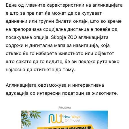
Една од главните карактеристики на апликацијата
е што за прв пат ќе можат да се купуваат
единечни или групни билети онлајн, што во време
на препорачана социјална дистанца е повеќе од
посакувана опција. Skopje ZOO апликацијата
содржи и дигитална мапа за навигација, која
откако ќе го изберете животното или објектот
што сакате да го видите, ќе ви покаже рута како
најлесно да стигнете до таму.
Апликацијата овозможува и интерактивна
едукација со интересни податоци за животните.
Реклама