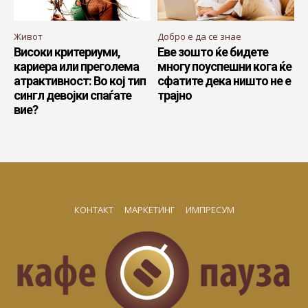
Живот
Добро е да се знае
Високи критериуми,
Еве зошто ќе бидете
кариера или преголема
многу поуспешни кога ќе
атрактивност: Во кој тип
сфатите дека ништо не е
сингл девојки спаѓате
трајно
вие?
КОНТАКТ
МАРКЕТИНГ
ИМПРЕСУМ