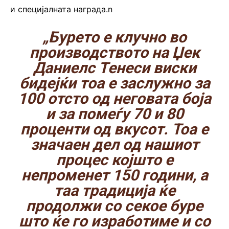
и специјалната награда.n
„Бурето е клучно во
производството на Џек
Даниелс Тенеси виски
бидејќи тоа е заслужно за
100 отсто од неговата боја
и за помеѓу 70 и 80
проценти од вкусот. Тоа е
значаен дел од нашиот
процес којшто е
непроменет 150 години, а
таа традиција ќе
продолжи со секое буре
што ќе го изработиме и со