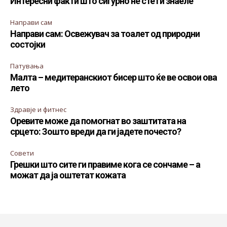
Интересни факти што сигурно не сте ги знаеле
Направи сам
Направи сам: Освежувач за тоалет од природни
состојки
Патувања
Малта – медитеранскиот бисер што ќе ве освои ова
лето
Здравје и фитнес
Оревите може да помогнат во заштитата на
срцето: Зошто вреди да ги јадете почесто?
Совети
Грешки што сите ги правиме кога се сончаме – а
можат да ја оштетат кожата