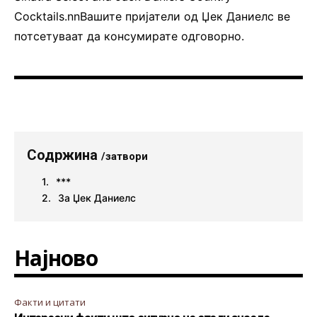
Cocktails.nnВашите пријатели од Џек Даниелс ве
потсетуваат да консумирате одговорно.
Содржина
/затвори
***
За Џек Даниелс
Најново
Факти и цитати