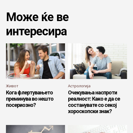
Може ќе ве
интересира
Живот
Астрологија
Кога флертувањето
Очекувања наспроти
преминува во нешто
реалност: Како е да се
посериозно?
состанувате со секој
хороскопски знак?