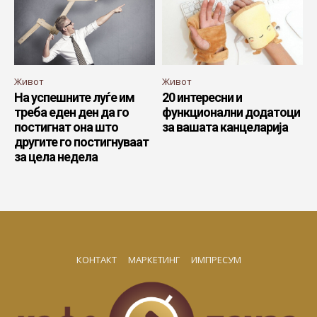
Живот
Живот
На успешните луѓе им
20 интересни и
треба еден ден да го
функционални додатоци
постигнат она што
за вашата канцеларија
другите го постигнуваат
за цела недела
КОНТАКТ
МАРКЕТИНГ
ИМПРЕСУМ