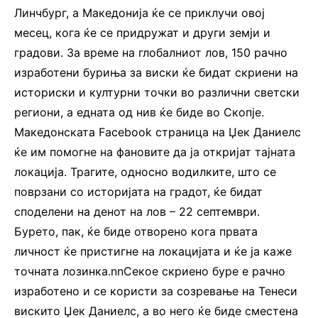
Линчбург, а Македонија ќе се приклучи овој
месец, кога ќе се придружат и други земји и
градови. За време на глобалниот лов, 150 рачно
изработени буриња за виски ќе бидат скриени на
историски и културни точки во различни светски
региони, а едната од нив ќе биде во Скопје.
Македонската Facebook страница на Џек Даниелс
ќе им помогне на фановите да ја откријат тајната
локација. Трагите, односно водилките, што се
поврзани со историјата на градот, ќе бидат
споделени на денот на лов – 22 септември.
Бурето, пак, ќе биде отворено кога првата
личност ќе пристигне на локацијата и ќе ја каже
точната лозинка.nnСекое скриено буре е рачно
изработено и се користи за созревање на Тенеси
вискито Џек Даниелс, а во него ќе биде сместена