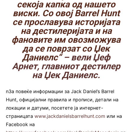
секоја капка од нашето
виски. Со овој Barrel Hunt
се прославува историјата
на дестилеријата и на
фановите им овозможува
да се поврзат со Џек
Даниелс“
– вели Џеф
Арнет, главниот дестилер
на Џек Даниелс.
nЗа повеќе информации за Jack Daniel’s Barrel
Hunt, официјални правила и прописи, детали на
локации и датуми, посетете ја интернет-
страницата
www.jackdanielsbarrelhunt.com
или на
Facebook на