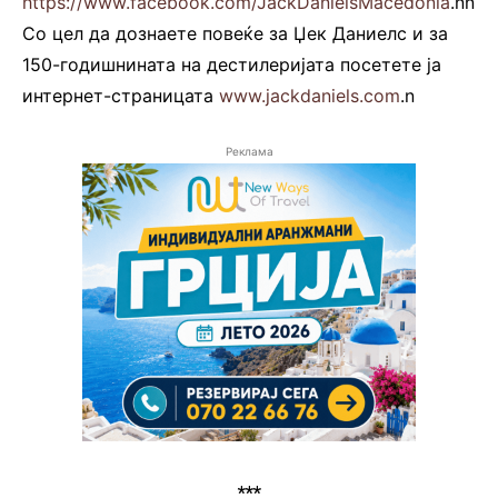
https://www.facebook.com/JackDanielsMacedonia
.nn
Со цел да дознаете повеќе за Џек Даниелс и за
150-годишнината на дестилеријата посетете ја
интернет-страницата
www.jackdaniels.com
.n
Реклама
***