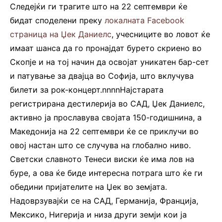
Следејќи ги трагите што на 22 септември ќе
бидат споделени преку
локалната Facebook
страница на Џек Даниелс
, учесниците во ловот ќе
имаат шанса да го пронајдат бурето скриено во
Скопје и на тој начин да освојат уникатен бар-сет
и патување за двајца во Софија, што вклучува
билети за рок-концерт.nnnnНајстарата
регистрирана дестилерија во САД, Џек Даниелс,
активно ја прославува својата 150-годишнина, а
Македонија на 22 септември ќе се приклучи во
овој настан што се случува на глобално ниво.
Светски славното Тенеси виски ќе има лов на
буре, а ова ќе биде интересна потрага што ќе ги
обедини пријателите на Џек во земјата.
Надоврзувајќи се на САД, Германија, Франција,
Мексико, Нигерија и низа други земји кои ја