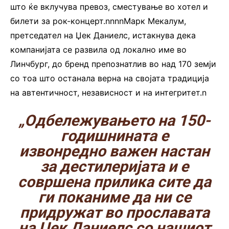
што ќе вклучува превоз, сместување во хотел и
билети за рок-концерт.nnnnМарк Мекалум,
претседател на Џек Даниелс, истакнува дека
компанијата се развила од локално име во
Линчбург, до бренд препознатлив во над 170 земји
со тоа што останала верна на својата традиција
на автентичност, независност и на интегритет.n
„Одбележувањето на 150-
годишнината е
извонредно важен настан
за дестилеријата и е
совршена прилика сите да
ги поканиме да ни се
придружат во прославата
на Џек Даниелс со нашиот