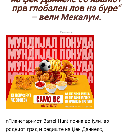
прв глобален лов на буре“
– вели Мекалум.
Реклама
nПланетарниот Barrel Hunt почна во јули, во
родниот град и седиште на Џек Даниелс,