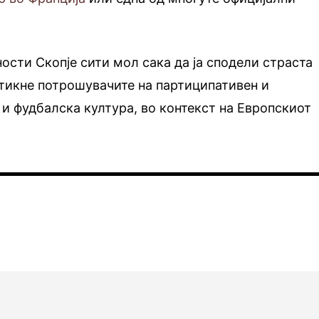
ности Скопје сити мол сака да ја сподели страста
ттикне потрошувачите на партиципативен и
 и фудбалска култура, во контекст на Европскиот