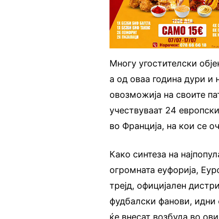
Многу угостителски обје
а од оваа година дури 
овозможија на своите па
учествуваат 24 европски
во Франција, на кои се 
Како синтеза на најпопу
огромната еуфорија, Еур
трејд, официјален дистр
фудбалски фанови, идни 
ќе внесат возбуда во ов