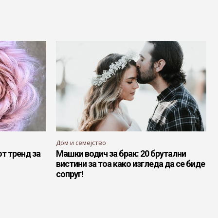
Дом и семејство
от тренд за
Машки водич за брак: 20 брутални
вистини за тоа како изгледа да се биде
сопруг!