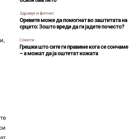
Здравје и фитнес
Оревите може да помогнат во заштитата на
срцето: Зошто вреди да ги јадете почесто?
и,
Совети
Грешки што сите ги правиме кога се сончаме
– а можат да ја оштетат кожата
ите
ои
дат