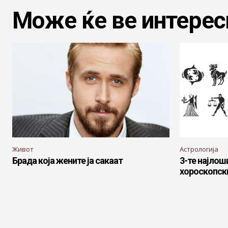
Може ќе ве интерес
Живот
Астрологија
Брада која жените ја сакаат
3-те најлош
хороскопск