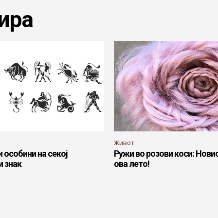
ира
Живот
и особини на секој
Ружи во розови коси: Нови
и знак
ова лето!