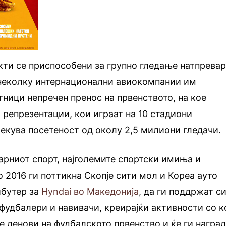
кти се приспособени за групно гледање натпревар
и неколку интернационални авиокомпании им
тници непречен пренос на првенството, на кое
 репрезентации, кои играат на 10 стадиони
очекува посетеност од околу 2,5 милиони гледачи.
ларниот спорт, најголемите спортски имиња и
о 2016 ги поттикна Скопје сити мол и Кореа ауто
ибутер за
Hyndai во Македонија
, да ги поддржат с
фудбалери и навивачи, креирајќи активности со к
ие денови на фудбалското првенство и ќе ги награ