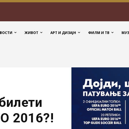
ВОСТИ
ЖИВОТ
АРТ И ДИЗАЈН
ФИЛМ И ТВ
МУ
 билети
О 2016?!