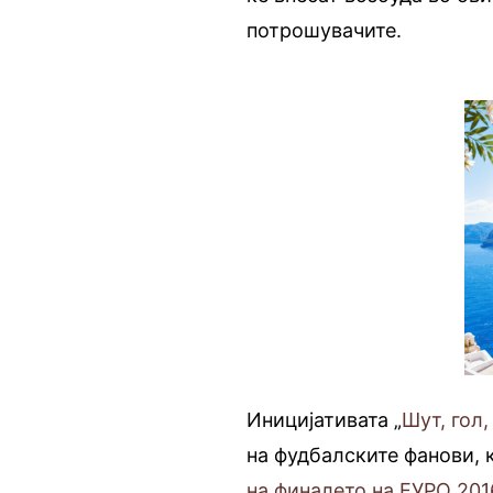
потрошувачите.
Иницијативата „
Шут, гол,
на фудбалските фанови, 
на финалето на ЕУРО 201