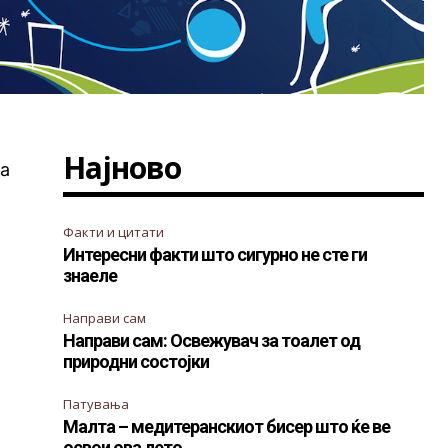
Најново
за
Факти и цитати
Интересни факти што сигурно не сте ги
знаеле
Направи сам
Направи сам: Освежувач за тоалет од
природни состојки
Патувања
Малта – медитеранскиот бисер што ќе ве
освои ова лето