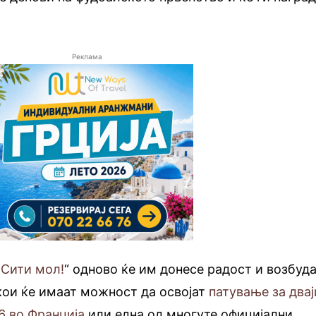
Реклама
 Сити мол!
“ одново ќе им донесе радост и возбуд
кои ќе имаат можност да освојат
патување за двај
6 во Франција
или една од многуте официјални