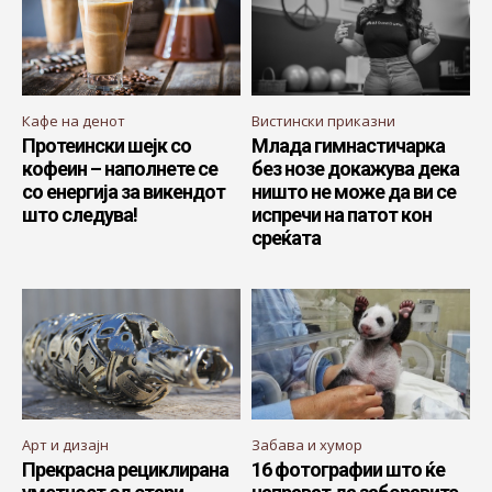
Кафе на денот
Вистински приказни
Протеински шејк со
Млада гимнастичарка
кофеин – наполнете се
без нозе докажува дека
со енергија за викендот
ништо не може да ви се
што следува!
испречи на патот кон
среќата
Арт и дизајн
Забава и хумор
Прекрасна рециклирана
16 фотографии што ќе