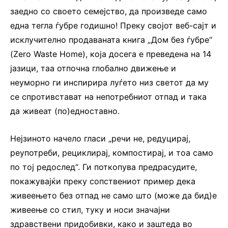
заедно со своето семејство, да произведе само
една тегла ѓубре годишно! Преку својот веб-сајт и
исклучително продаваната книга „Дом без ѓубре“
(Zero Waste Home), која досега е преведена на 14
јазици, таа отпочна глобално движење и
неуморно ги инспирира луѓето низ светот да му
се спротивстават на непотребниот отпад и така
да живеат (по)едноставно.
Нејзиното начело гласи „речи не, редуцирај,
реупотреби, рециклирај, компостирај, и тоа само
по тој редослед“. Ги поткопува предрасудите,
покажувајќи преку сопствениот пример дека
живеењето без отпад не само што (може да бид)е
живеење со стил, туку и носи значајни
здравствени придобивки, како и заштеда во