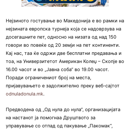
Нејзиното гостување во Македонија е во рамки на
нејзината европска турнеја која се надоврзува на
досегашните пет, односно на низата од над 150
говори во повеќе од 20 земји на пет континенти.
Кај нас, таа ќе одржи две бесплатни предавања и
тоа, на Универзитетот Американ Колеџ – Скопје во
16.00 часот и во „Јавна соба“ во 19.00 часот.
Поради ограничениот број на места,
пријавувањето е задолжително преку веб-сајтот
odnuladonula.mk
.
Предводена од „Од нула до нула“, организацијата
на настанот ја помогнаа Друштвото за
управување со отпад од пакување „Пакомак“,