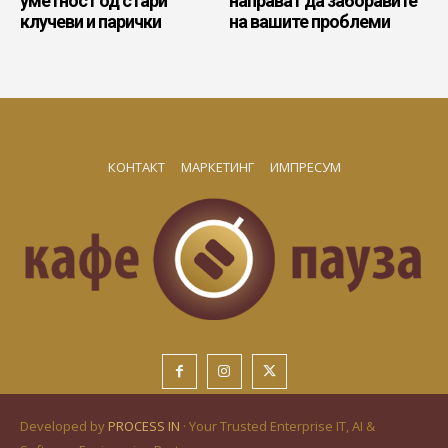
уметност од стари
направат да заборавите
клучеви и парички
на вашите проблеми
КОНТАКТ
МАРКЕТИНГ
ИМПРЕСУМ
Developed by
PROCESS IN
· Your Trusted Enterprise IT, AI &