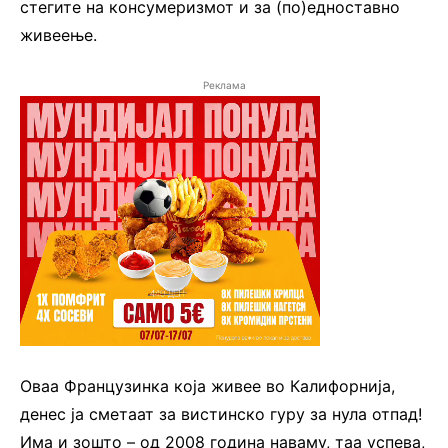
стегите на консумеризмот и за (по)едноставно
живеење.
Реклама
Оваа Французинка која живее во Калифорнија,
денес ја сметаат за вистинско гуру за нула отпад!
Има и зошто – од 2008 година наваму, таа успева,