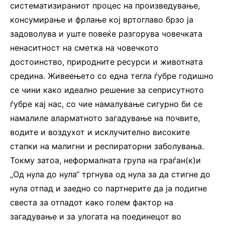
систематизираниот процес на произведување,
консумирање и фрлање кој вртоглаво брзо ја
задоволува и уште повеќе разгорува човечката
ненаситност на сметка на човечкото
достоинство, природните ресурси и животната
средина. Живеењето со една тегла ѓубре годишно
се чини како идеално решение за сеприсутното
ѓубре кај нас, со чие намалување сигурно би се
намалиле аларматното загадување на почвите,
водите и воздухот и исклучително високите
стапки на малигни и респираторни заболувања.
Токму затоа, неформалната група на граѓан(к)и
„Од нула до нула“ тргнува од нула за да стигне до
нула отпад и заедно со партнерите да ја подигне
свеста за отпадот како голем фактор на
загадување и за улогата на поединецот во