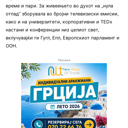
време и пари. За живеењето во духот на „нула
отпад“ зборувала во бројни телевизиски емисии,
како и на универзитети, корпоративни и TEDx
настани и конференции низ целиот свет,
вклучувајќи ги Гугл, Епл, Европскиот парламент и
ООН.
Реклама