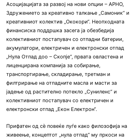
Асоцијацијата за развој на нови опции – АРНО,
Здружението за креативно талкање „Самоник“ и
креативниот колектив „Ококори“. Неопходната
финансиска поддршка засега ја обезбедија
колективниот постапувач со отпадни батерии,
акумулатори, електричен и електронски отпад
„Нула Отпад доо – Скопје“, првата овластена и
лиценцирана компанија за собирање,
транспортирање, складирање, третман и
филтрирање на отпадните масла и масти за
јадење од растително потекло „Суниленс“ и
колективниот постапувач со електричен и
електронски отпад „Екон Електрон“.
Прифатен од сè повеќе луѓе како филозофија на
живеење, концептот „нула отпад“ му пркоси на