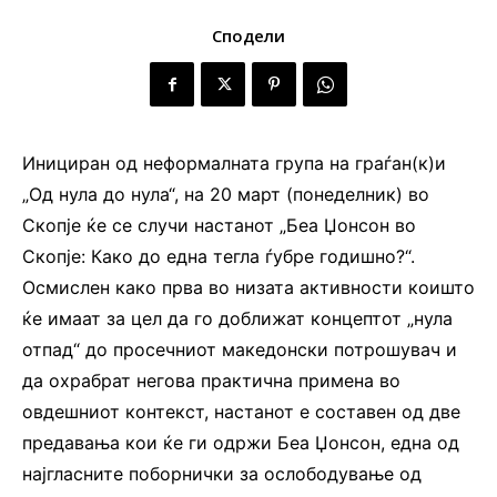
Сподели
Инициран од неформалната група на граѓан(к)и
„Од нула до нула“, на 20 март (понеделник) во
Скопје ќе се случи настанот „Беа Џонсон во
Скопје: Како до една тегла ѓубре годишно?“.
Осмислен како прва во низата активности коишто
ќе имаат за цел да го доближат концептот „нула
отпад“ до просечниот македонски потрошувач и
да охрабрат негова практична примена во
овдешниот контекст, настанот е составен од две
предавања кои ќе ги одржи Беа Џонсон, една од
најгласните поборнички за ослободување од