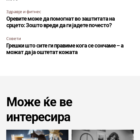
Здравје и фитнес
Оревите може да помогнат во заштитата на
срцето: Зошто вреди да ги јадете почесто?
Совети
Грешки што сите ги правиме кога се сончаме – а
можат да ја оштетат кожата
Може ќе ве
интересира