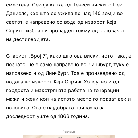
сместена. Секоја капка од Тенеси вискито Џек
Даниелс, кое што се ужива во над 140 земји во
светот, е направено со вода од изворот Кејв
Спринг, избран и пронајден токму од основачот
на дестилеријата.
Стариот „Број 7“, како што ова виски, исто така, е
познато, не е само направено во Линчбург, туку е
направено и од Линчбург. Тоа е произведено од
водата во изворот Кејв Спринг Холоу, но и од
гордоста и макотрпната работа на генерации
мажи и жени кои на истото место го прават век и
половина. Ова е најдобрата приказна за
доследност уште од 1866 година.
Реклама