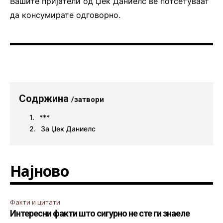
Вашите пријатели од Џек Даниелс ве потсетуваат
да консумирате одговорно.
Содржина
/затвори
***
За Џек Даниелс
Најново
Факти и цитати
Интересни факти што сигурно не сте ги знаеле