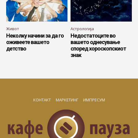
Живот
Астрологија
Неколку начини за да го
Недостатоците во
оживеете вашето
вашето однесување
детство
според хороскопскиот
знак
КОНТАКТ
МАРКЕТИНГ
ИМПРЕСУМ