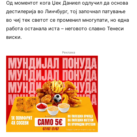
Од моментот кога Џек Даниел одлучил да основа
дестилерија во Линчбург, тој започнал патување
во чиј тек светот се променил многупати, но една
работа останала иста – неговото славно Тенеси
виски.
Реклама