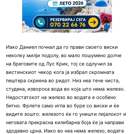
Иако Даниел почнал да го прави своето виски
неколку милји подолу, во мало пошумено долче
на бреговите од Лус Крик, тој се одлучил за
вистинскиот чекор кога ја избрал скромната
пештера скриена во ридот. Низ неа тече чиста,
студена, изворска вода во која што нема железо.
Недостатокот на железо во водата е особено
битно. Фрлете само игла во буре со виски и ќе
видите зошто: железото ќе го уништи пијалокот и
неговата прекрасна килибарна боја ќе ја направи
здодевно црна. Иако во неа нема железо, водата