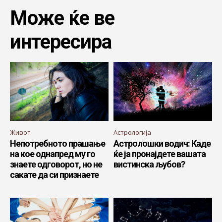
Може ќе ве
интересира
Живот
Астрологија
Непотребното прашање
Астролошки водич: Каде
на кое однапред му го
ќе ја пронајдете вашата
знаете одговорот, но не
вистинска љубов?
сакате да си признаете