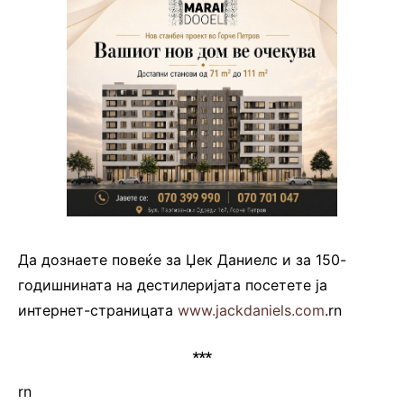
Да дознаете повеќе за Џек Даниелс и за 150-
годишнината на дестилеријата посетете ја
интернет-страницата
www.jackdaniels.com
.rn
***
rn