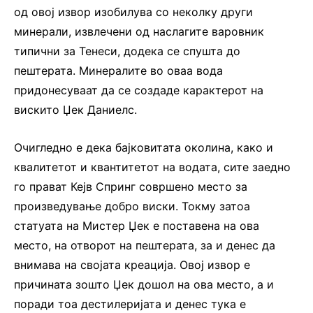
од овој извор изобилува со неколку други
минерали, извлечени од наслагите варовник
типични за Тенеси, додека се спушта до
пештерата. Минералите во оваа вода
придонесуваат да се создаде карактерот на
вискито Џек Даниелс.
Очигледно е дека бајковитата околина, како и
квалитетот и квантитетот на водата, сите заедно
го прават Кејв Спринг совршено место за
произведување добро виски. Токму затоа
статуата на Мистер Џек е поставена на ова
место, на отворот на пештерата, за и денес да
внимава на својата креација. Овој извор е
причината зошто Џек дошол на ова место, а и
поради тоа дестилеријата и денес тука е