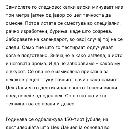
Замислете го следново: капки виски минуваат низ
три метра јаглен од јавор со цел течноста да
омекне. Потоа истата се сместува во специјални,
рачно изработени, буриња, каде што созрева.
Заборавете на календарот, во овој случај тој не се
следи. Само тие што го тестираат одлучуваат
кога е подготвено. Значајно е како изгледа, а исто
и неговата арома. И да не заборавиме – каков му
е вкусот. Сѐ ова не е измислена приказна за
некаков рецепт туку точниот начин како самиот
Џек Даниел го дестилирал своето Тенеси виски
пред повеќе од еден век. Со потполно иста
техника тоа се прави и денес.
Годинава се одбележува 150-тиот јубилеј на
дестилеријата што Џек Даниел ја основал во