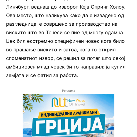
Линчбург, веднаш до изворот Кејв Спринг Холоу.
Ова место, што наликува како да е извадено од
разгледница, е совршено за производство на
вискито што во Тенеси се пие од многу одамна.
Џек бил екстремно специфичен човек кога било
во прашање вискито и затоа, кога го открил
споменатиот извор, се решил за потег што секој
амбициозен млад човек би го направил: ја купил
земјата и се фатил за работа.
Реклама