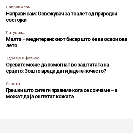
Направи сам
Направи сам: Освежувач за тоалет од природни
состојки
Патувања
Малта – медитеранскиот бисер што ќе ве освои ова
лето
Здравје и фитнес
Оревите може да помогнат во заштитата на
срцето: Зошто вреди да ги јадете почесто?
Совети
Грешки што сите ги правиме кога се сончаме – а
можат да ја оштетат кожата