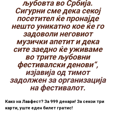
љубовта во Србија.
Сигурни сме дека секој
посетител ќе пронајде
нешто уникатно кое ќе го
задоволи неговиот
музички апетит и дека
сите заедно ќе уживаме
во трите љубовни
фестивалски денови“
,
изјавија од тимот
задолжен за организација
на фестивалот.
Како на Лавфест? За 999 денари! За секои три
карти, уште еден билет гратис!