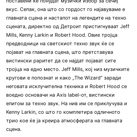
поставени ќе понудат музички избор за сечиј
вкус. Сепак, она што со гордост го најавуваме е
главната сцена и настапот на легендите на техно
сцената, директно од Детроит пристигнуваат Jeff
Mills, Kenny Larkin и Robert Hood. Овие тројца
предводници на светскиот техно звук ќе се
појават на главната сцена, што претставува
вистински раритет да се најдат појават сите
тројца на едно место. Jeff Mills, кој низ музичките
кругови е попознат и како „The Wizard” заради
неговата исклучителна техника и Robert Hood се
воедно основачи на Axis label-от, вистински
епитом за техно звук. На нив им се приклучува и
Kenny Larkin, со што го комплетира одличното
трио кое ќе ја креира атмосферата на главната
сцена.