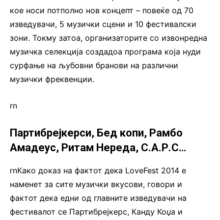
кое носи потполно нов концепт – повеќе од 70
изведувачи, 5 музички сцени и 10 фестивалски
зони. Токму затоа, организаторите со извонредна
музичка селекција создадоа програма која нуди
сурфање на љубовни бранови на различни
музички фреквенции.
rn
Партибрејкерси, Бед копи, Рамбо
Амадеус, Ритам Нереда, С.А.Р.С…
rnКако доказ на фактот дека LoveFest 2014 е
наменет за сите музички вкусови, говори и
фактот дека едни од главните изведувачи на
фестивалот се Партибрејкерс, Канду Коџа и