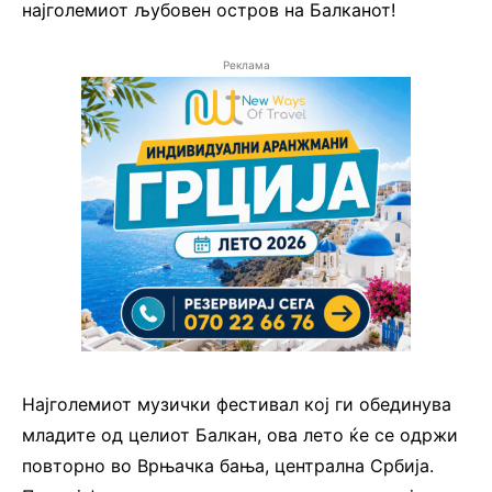
најголемиот љубовен остров на Балканот!
Реклама
Најголемиот музички фестивал кој ги обединува
младите од целиот Балкан, ова лето ќе се одржи
повторно во Врњачка бања, централна Србија.