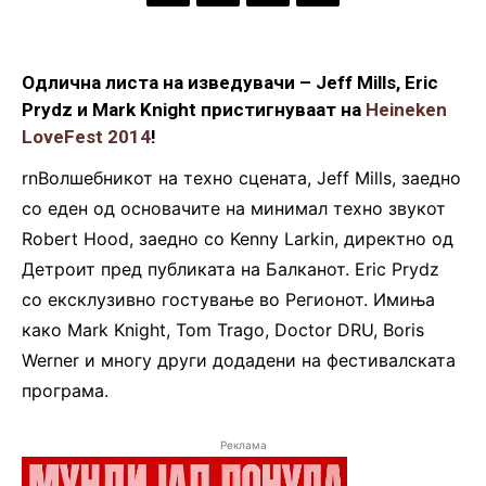
Одлична листа на изведувачи – Jeff Mills, Eric
Prydz и Mark Knight пристигнуваат на
Heineken
LoveFest 2014
!
rnВолшебникот на техно сцената, Jeff Mills, заедно
со еден од основачите на минимал техно звукот
Robert Hood, заедно со Kenny Larkin, директно од
Детроит пред публиката на Балканот. Eric Prydz
со ексклузивно гостување во Регионот. Имиња
како Mark Knight, Tom Trago, Doctor DRU, Boris
Werner и многу други додадени на фестивалската
програма.
Реклама