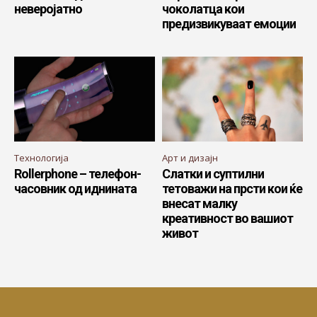
неверојатно
чоколатца кои
предизвикуваат емоции
Технологија
Арт и дизајн
Rollerphone – телефон-
Слатки и суптилни
часовник од иднината
тетоважи на прсти кои ќе
внесат малку
креативност во вашиот
живот