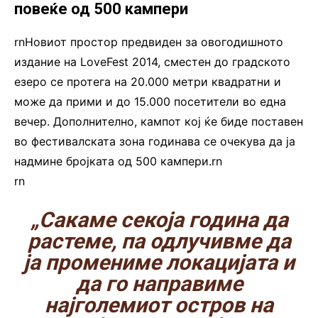
повеќе од 500 кампери
rnНовиот простор предвиден за овогодишното
издание на LoveFest 2014, сместен до градското
езеро се протега на 20.000 метри квадратни и
може да прими и до 15.000 посетители во една
вечер. Дополнително, кампот кој ќе биде поставен
во фестивалската зона годинава се очекува да ја
надмине бројката од 500 кампери.rn
rn
„Сакаме секоја година да
растеме, па одлучивме да
ја промениме локацијата и
да го направиме
најголемиот остров на