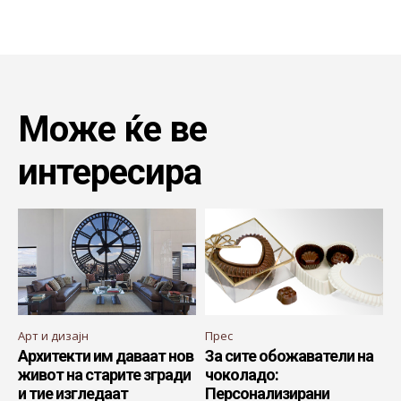
Може ќе ве
интересира
Арт и дизајн
Прес
Архитекти им даваат нов
За сите обожаватели на
живот на старите згради
чоколадо:
и тие изгледаат
Персонализирани