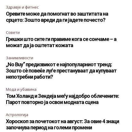
Здравје и фитнес
Оревите може да помогнат во заштитата на
срцето: Зошто вреди да ги јадете почесто?
Совети
Грешки што сите ги правиме кога се сончаме – а
можат да ја оштетат кожата
Занимливости
„No Buy“ предизвикот е најпопуларниот тренд:
Зошто сè повеќе луѓе престануваат да купуваат
непотребни работи?
Мода и убавина
Том Холанд и Зендеја меѓу најдобро облечените:
Парот повторно ја освои модната сцена
Астрологија
Хороскоп за почетокот на август: За овие 4 знаци
започнува период на големи промени