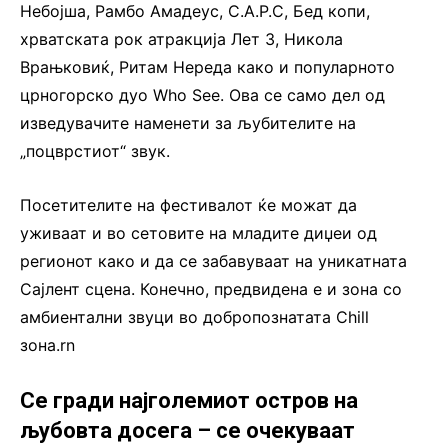
Небојша, Рамбо Амадеус, С.А.Р.С, Бед копи,
хрватската рок атракција Лет 3, Никола
Врањковиќ, Ритам Нереда како и популарното
црногорско дуо Who See. Ова се само дел од
изведувачите наменети за љубителите на
„поцврстиот“ звук.
Посетителите на фестивалот ќе можат да
уживаат и во сетовите на младите диџеи од
регионот како и да се забавуваат на уникатната
Сајлент сцена. Конечно, предвидена е и зона со
амбиентални звуци во добропознатата Chill
зона.rn
Се гради најголемиот остров на
љубовта досега – се очекуваат