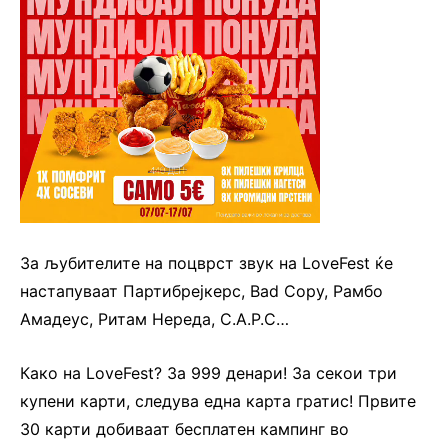
За љубителите на поцврст звук на LoveFest ќе
настапуваат Партибрејкерс, Bad Copy, Рамбо
Амадеус, Ритам Нереда, С.А.Р.С…
Како на LoveFest? За 999 денари! За секои три
купени карти, следува една карта гратис! Првите
30 карти добиваат бесплатен кампинг во