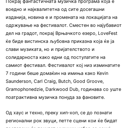
Покрај фантастичната музичка програма која е
воедно и најквалитетна од сите досегашни
изданија, новина е и промената на локацијата на
одржување на фестивалот. Сместен во најубавиот
дел на градот, покрај Врњачкото езеро, LoveFest
ќе биде вистинска љубовна приказна која ќе ја
слави музиката, но и пријателството и
солидарноста како едни од постулатите на
самиот фестивал. Фестивалот кој низ изминатите
7 години беше домаќин на имиња како Kevin
Saunderson, Carl Craig, Butch, Good Groove,
Gramophonedzie, Darkwood Dub, годинава со уште
поатрактивна музичка понуда за фановите.
Од хаус и техно, преку хип-хоп, се до познати
регионални рок звуци, петте сцени кои ќе бидат