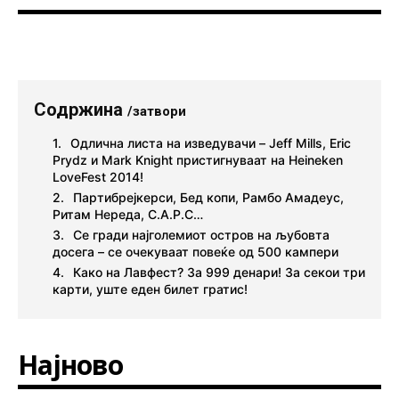
Содржина
/затвори
Одлична листа на изведувачи – Jeff Mills, Eric
Prydz и Mark Knight пристигнуваат на Heineken
LoveFest 2014!
Партибрејкерси, Бед копи, Рамбо Амадеус,
Ритам Нереда, С.А.Р.С…
Се гради најголемиот остров на љубовта
досега – се очекуваат повеќе од 500 кампери
Како на Лавфест? За 999 денари! За секои три
карти, уште еден билет гратис!
Најново