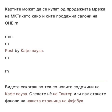
Картите можат да се купат од продажната мрежа
на МКТикетс како и сите продажни салони на
ОНЕ.rn
rn
rn
rn
Post
by
Кафе пауза
.
rn
rn
Бидете секогаш во тек со новите содржини на
Кафе пауза
. Следете нè
на Твитер
или пак станете
фанови на
нашата страница на Фејсбук
.