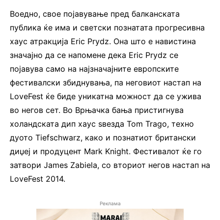
Воедно, свое појавување пред балканската
публика ќе има и светски познатата прогресивна
хаус атракција Eric Prydz. Она што е навистина
значајно да се напомене дека Eric Prydz се
појавува само на најзначајните европските
фестивалски збиднувања, па неговиот настап на
LoveFest ќе биде уникатна можност да се ужива
во негов сет. Во Врњачка бања пристигнува
холандската дип хаус ѕвезда Tom Trago, техно
дуото Тiefschwarz, како и познатиот британски
диџеј и продуцент Mark Knight. Фестивалот ќе го
затвори James Zabiela, со вториот негов настап на
LoveFest 2014.
Реклама