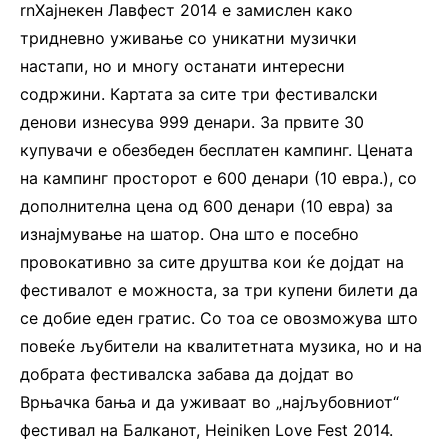
rnХајнекен Лавфест 2014 е замислен како
тридневно уживање со уникатни музички
настапи, но и многу останати интересни
содржини. Картата за сите три фестивалски
денови изнесува 999 денари. За првите 30
купувачи е обезбеден бесплатен кампинг. Цената
на кампинг просторот е 600 денари (10 евра.), со
дополнителна цена од 600 денари (10 евра) за
изнајмување на шатор. Она што е посебно
провокативно за сите друштва кои ќе дојдат на
фестивалот е можноста, за три купени билети да
се добие еден гратис. Со тоа се овозможува што
повеќе љубители на квалитетната музика, но и на
добрата фестивалска забава да дојдат во
Врњачка бања и да уживаат во „најљубовниот“
фестивал на Балканот, Heiniken Love Fest 2014.