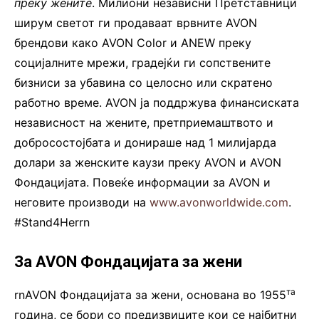
преку жените
. Милиони независни Претставници
ширум светот ги продаваат врвните AVON
брендови како AVON Color и ANEW преку
социјалните мрежи, градејќи ги сопствените
бизниси за убавина со целосно или скратено
работно време. AVON ја поддржува финансиската
независност на жените, претприемаштвото и
добросостојбата и донираше над 1 милијарда
долари за женските каузи преку AVON и AVON
Фондацијата. Повеќе информации за AVON и
неговите производи на
www.avonworldwide.com
.
#Stand4Herrn
За AVON Фондацијата за жени
та
rnAVON Фондацијата за жени, основана во 1955
година, се бори со предизвиците кои се најбитни