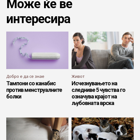
Може ќе ве
интересира
Добро е да се знае
Живот
Тампони со канабис
Исчезнувањето на
против менструалните
следниве 5 чувства го
болки
означува крајот на
љубовната врска