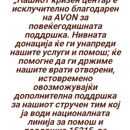
исклучително благодарен
на AVON за
повеќегодишната
поддршка. Нивната
донација ќе ги унапреди
нашите услуги и помош; ќе
помогне да ги држиме
нашите врати отворени,
истовремено
овозможувајќи
дополнителна поддршка
за нашиот стручен тим кој
ја води националната
линија за помош и