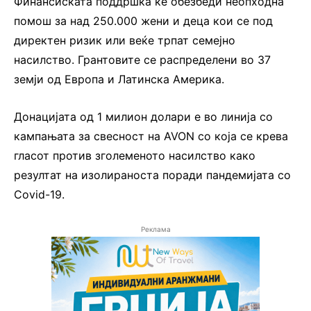
Финансиската поддршка ќе обезбеди неопходна
помош за над 250.000 жени и деца кои се под
директен ризик или веќе трпат семејно
насилство. Грантовите се распределени во 37
земји од Европа и Латинска Америка.
Донацијата од 1 милион долари е во линија со
кампањата за свесност на AVON со која се крева
гласот против зголеменото насилство како
резултат на изолираноста поради пандемијата со
Covid-19.
Реклама