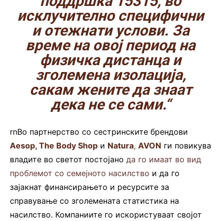
поддршка 15315, во
исклучително специфични
и отежнати услови. За
време на овој период на
физичка дистанца и
зголемена изолација,
сакам жените да знаат
дека не се сами.“
rnВо партнерство со сестринските брендови
Aesop, The Body Shop
и
Natura
,
AVON
ги повикува
владите во светот постојано
да го имаат во вид
проблемот со семејното насилство
и да го
зајакнат финансирањето и ресурсите за
справување со зголемената статистика на
насилство. Компаниите го искористуваат својот