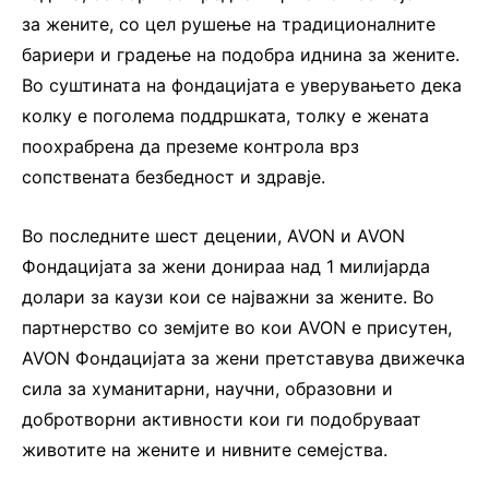
за жените, со цел рушење на традиционалните
бариери и градење на подобра иднина за жените.
Во суштината на фондацијата е уверувањето дека
колку е поголема поддршката, толку е жената
поохрабрена да преземе контрола врз
сопствената безбедност и здравје.
Во последните шест децении, AVON и AVON
Фондацијата за жени донираа над 1 милијарда
долари за каузи кои се најважни за жените. Во
партнерство со земјите во кои AVON е присутен,
AVON Фондацијата за жени претставува движечка
сила за хуманитарни, научни, образовни и
добротворни активности кои ги подобруваат
животите на жените и нивните семејства.