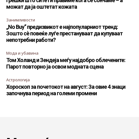
Грешки што сите ги правиме кога се сончаме – а
можат да ја оштетат кожата
Занимливости
„No Buy“ предизвикот е најпопуларниот тренд:
Зошто сè повеќе луѓе престануваат да купуваат
непотребни работи?
Мода и убавина
Том Холанд и Зендеја меѓу најдобро облечените:
Парот повторно ја освои модната сцена
Астрологија
Хороскоп за почетокот на август: За овие 4 знаци
започнува период на големи промени