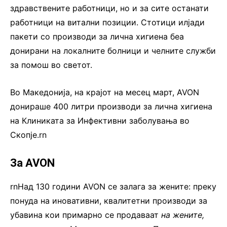
здравствените работници, но и за сите останати
работници на витални позиции. Стотици илјади
пакети со производи за лична хигиена беа
донирани на локалните болници и челните служби
за помош во светот.
Во Македонија, на крајот на месец март, AVON
донираше 400 литри производи за лична хигиена
на Клиниката за Инфективни заболувања во
Скопје.rn
За AVON
rnНад 130 години AVON се залага за жените: преку
понуда на иновативни, квалитетни производи за
убавина кои примарно се продаваат
на жените,