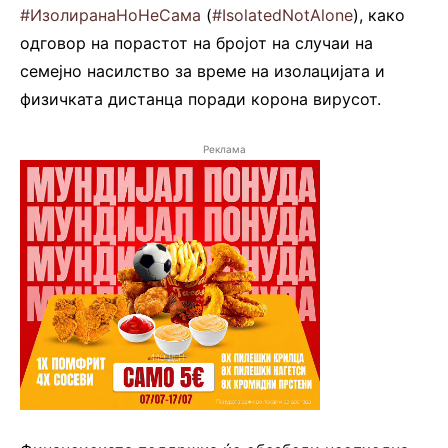
#ИзолиранаНоНеСама
(
#IsolatedNotAlone
), како
одговор на порастот на бројот на случаи на
семејно насилство за време на изолацијата и
физичката дистанца поради корона вирусот.
Реклама