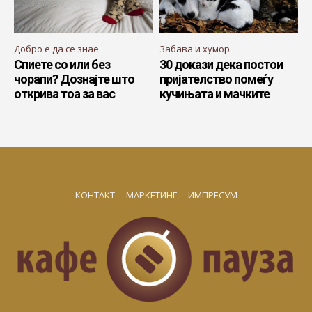
Добро е да се знае
Забава и хумор
Спиете со или без
30 докази дека постои
чорапи? Дознајте што
пријателство помеѓу
открива тоа за вас
кучињата и мачките
КОНТАКТ
МАРКЕТИНГ
ИМПРЕСУМ