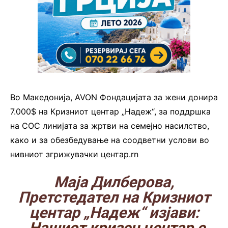
Во Македонија, AVON Фондацијата за жени донира
7.000$ на Кризниот центар „Надеж“, за поддршка
на СОС линијата за жртви на семејно насилство,
како и за обезбедување на соодветни услови во
нивниот згрижувачки центар.rn
Маја Дилберова,
Претстедател на Кризниот
центар „Надеж“ изјави:
„Нашиот кризен центар е