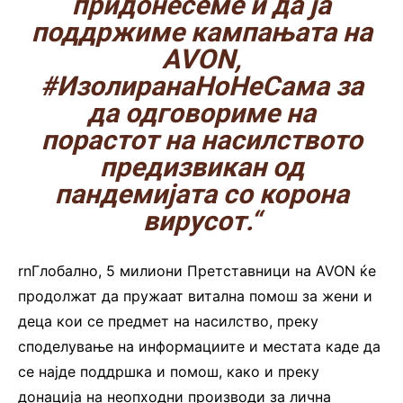
придонесеме и да ја
поддржиме кампањата на
AVON,
#ИзолиранаНоНеСама
за
да одговориме на
порастот на насилството
предизвикан од
пандемијата со корона
вирусот.“
rnГлобално, 5 милиони Претставници на AVON ќе
продолжат да пружаат витална помош за жени и
деца кои се предмет на насилство, преку
споделување на информациите и местата каде да
се најде поддршка и помош, како и преку
донација на неопходни производи за лична