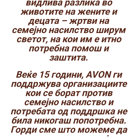
видлива разлика во
животите на жените и
децата – жртви на
семејно насилство ширум
светот, на кои им е итно
потребна помош и
заштита.
Веќе 15 години, AVON ги
поддржува организациите
кои се борат против
семејно насилство и
потребата од поддршка не
била никогаш попотребна.
Горди сме што можеме да