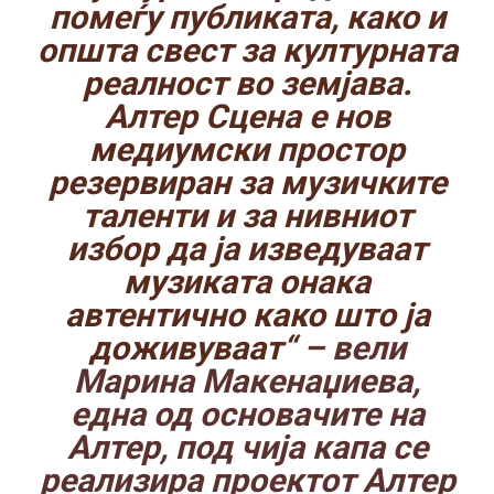
помеѓу публиката, како и
општа свест за културната
реалност во земјава.
Алтер Сцена е нов
медиумски простор
резервиран за музичките
таленти и за нивниот
избор да ја изведуваат
музиката онака
автентично како што ја
доживуваат“
– вели
Марина Макенаџиевa,
една од основачите на
Алтер, под чија капа се
реализира проектот Алтер