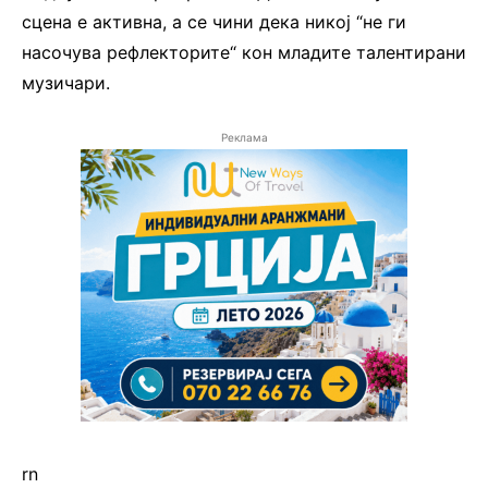
сцена е активна, а се чини дека никој “не ги
насочува рефлекторите“ кон младите талентирани
музичари.
Реклама
rn