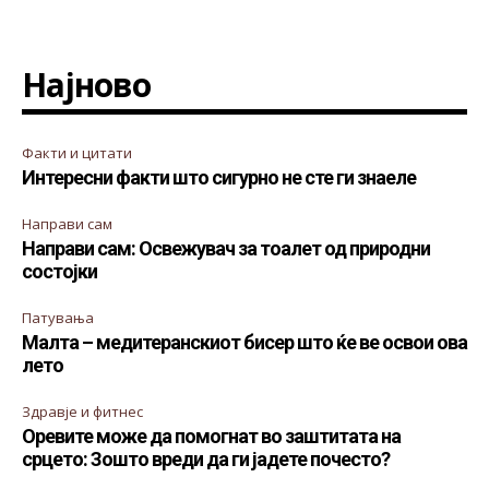
Најново
Факти и цитати
Интересни факти што сигурно не сте ги знаеле
Направи сам
Направи сам: Освежувач за тоалет од природни
состојки
Патувања
Малта – медитеранскиот бисер што ќе ве освои ова
лето
Здравје и фитнес
Оревите може да помогнат во заштитата на
срцето: Зошто вреди да ги јадете почесто?