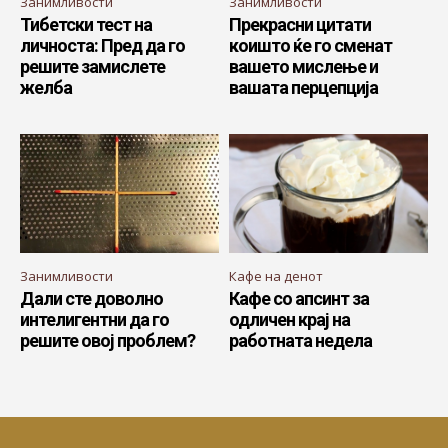
Занимливости
Занимливости
Тибетски тест на
Прекрасни цитати
личноста: Пред да го
коишто ќе го сменат
решите замислете
вашето мислење и
желба
вашата перцепција
Занимливости
Кафе на денот
Дали сте доволно
Кафе со апсинт за
интелигентни да го
одличен крај на
решите овој проблем?
работната недела