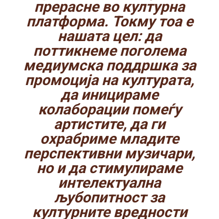
прерасне во културна
платформа. Токму тоа е
нашата цел: да
поттикнеме поголема
медиумска поддршка за
промоција на културата,
да иницираме
колаборации помеѓу
артистите, да ги
охрабриме младите
перспективни музичари,
но и да стимулираме
интелектуална
љубопитност за
културните вредности