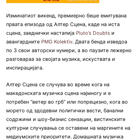
Изминатиот викенд, премиерно беше емитувана
првата епизода од Алтер Сцена, каде на иста
сцена, заеднички настапија
Pluto’s Doubts
и
авангардните
PMG Kolektiv
. Двата бенда изведоа
по 3 свои авторски нумери, а во паузите лежерно
разговараа за својата музика, искуствата и
инспирацијата.
Алтер Сцена се случува во време кога на
македонската музичка сцена најмногу и е
потребен “ветер во грб“ или попрецизно, кога во
морето од здодевни политички вести, банални
содржини и шоу-бизнис сензации, вистинските
културни случувања се оставени на маргините на
медиумските приоритети. Домашната музичка