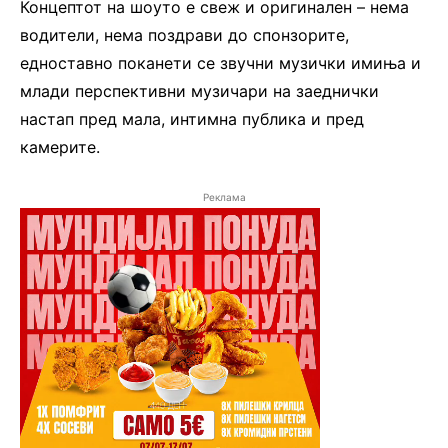
Концептот на шоуто е свеж и оригинален – нема
водители, нема поздрави до спонзорите,
едноставно поканети се звучни музички имиња и
млади перспективни музичари на заеднички
настап пред мала, интимна публика и пред
камерите.
Реклама