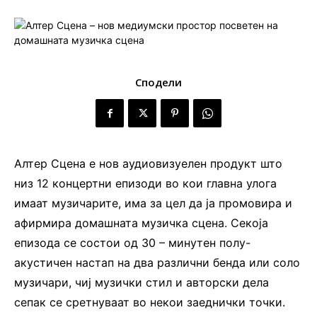
Сподели
Алтер Сцена е нов аудиовизуелен продукт што
низ 12 концертни епизоди во кои главна улога
имаат музичарите, има за цел да ја промовира и
афирмира домашната музичка сцена. Секоја
епизода се состои од 30 – минутен полу-
акустичен настап на два различни бенда или соло
музичари, чиј музички стил и авторски дела
сепак се сретнуваат во некои заеднички точки.