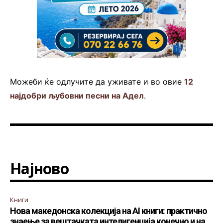
Можеби ќе одлучите да уживате и во овие
12
најдобри љубовни песни на Адел
.
Најново
Книги
Нова македонска колекција на AI книги: практично
знаење за вештачката интелигенција конечно и на