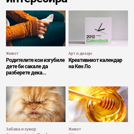
Живот
Арт и дизајн
Родителите кои изгубиле
Креативниот календар
дете би сакале да
на Кен Ло
разберете дека…
Забава и хумор
Живот