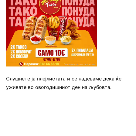
Слушнете ја плејлистата и се надеваме дека ќе
уживате во овогодишниот ден на љубовта.