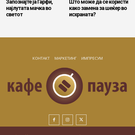
Запознајте ја Гарфи,
Што може да се користи
најлутата мачка во
како замена за шеќер во
светот
исхраната?
КОНТАКТ
МАРКЕТИНГ
ИМПРЕСУМ