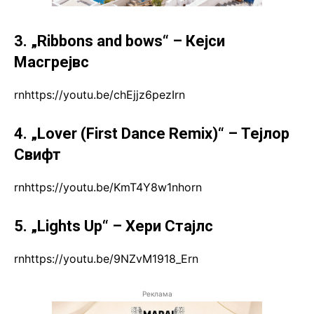
3. „Ribbons and bows“ – Кејси
Масгрејвс
rnhttps://youtu.be/chEjjz6pezIrn
4. „Lover (First Dance Remix)“ – Тејлор
Свифт
rnhttps://youtu.be/KmT4Y8w1nhorn
5. „Lights Up“ – Хери Стајлс
rnhttps://youtu.be/9NZvM1918_Ern
Реклама