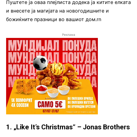
Пуштете ја оваа плејлиста додека ја китите елката
и внесете ја магијата на новогодишните и
божиќните празници во вашиот дом.rn
Реклама
1. „Like It’s Christmas“ – Jonas Brothers