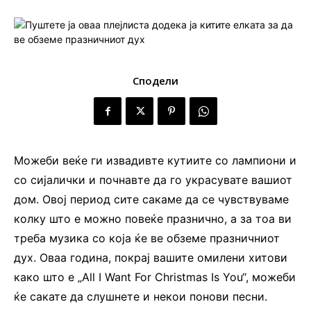
Сподели
Можеби веќе ги извадивте кутиите со лампиони и
со сијалички и почнавте да го украсувате вашиот
дом. Овој период сите сакаме да се чувствуваме
колку што е можно повеќе празнично, а за тоа ви
треба музика со која ќе ве обземе празничниот
дух. Оваа година, покрај вашите омилени хитови
како што е „All I Want For Christmas Is You“, можеби
ќе сакате да слушнете и некои понови песни.