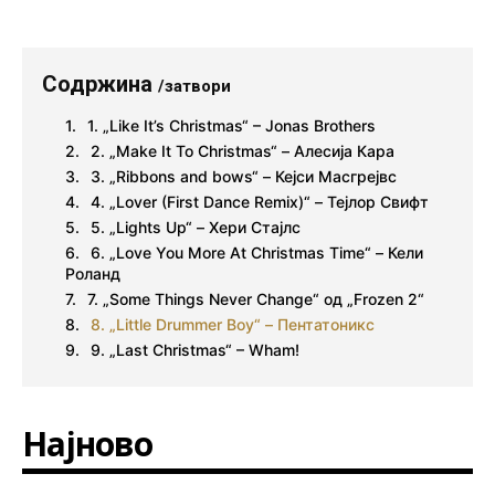
Содржина
/затвори
1. „Like It’s Christmas“ – Jonas Brothers
2. „Make It To Christmas“ – Алесија Кара
3. „Ribbons and bows“ – Кејси Масгрејвс
4. „Lover (First Dance Remix)“ – Тејлор Свифт
5. „Lights Up“ – Хери Стајлс
6. „Love You More At Christmas Time“ – Кели
Роланд
7. „Some Things Never Change“ од „Frozen 2“
8. „Little Drummer Boy“ – Пентатоникс
9. „Last Christmas“ – Wham!
Најново