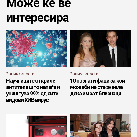
Може ќе ве
интересира
Занимливости
Занимливости
Научниците откриле
10 познати фаци за кои
антитела што напаѓа и
можеби не сте знаеле
уништува 99% од сите
дека имаат близнаци
видови ХИВ вирус