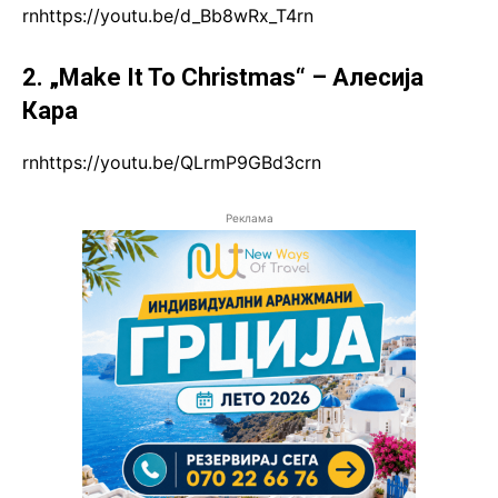
rnhttps://youtu.be/d_Bb8wRx_T4rn
2. „Make It To Christmas“ – Алесија
Кара
rnhttps://youtu.be/QLrmP9GBd3crn
Реклама