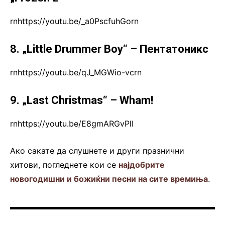
rnhttps://youtu.be/_a0PscfuhGorn
8. „Little Drummer Boy“ – Пентатоникс
rnhttps://youtu.be/qJ_MGWio-vcrn
9. „Last Christmas“ – Wham!
rnhttps://youtu.be/E8gmARGvPlI
Ако сакате да слушнете и други празнични
хитови, погледнете кои се
најдобрите
новогодишни и божиќни песни на сите времиња
.