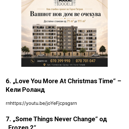
6. „Love You More At Christmas Time“ –
Кели Роланд
rnhttps://youtu.be/joYeFjcpsgsrn
7. „Some Things Never Change“ од
„Frozen 2“