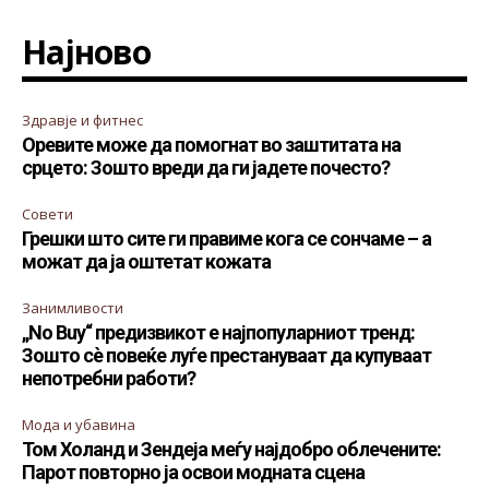
Најново
Здравје и фитнес
Оревите може да помогнат во заштитата на
срцето: Зошто вреди да ги јадете почесто?
Совети
Грешки што сите ги правиме кога се сончаме – а
можат да ја оштетат кожата
Занимливости
„No Buy“ предизвикот е најпопуларниот тренд:
Зошто сè повеќе луѓе престануваат да купуваат
непотребни работи?
Мода и убавина
Том Холанд и Зендеја меѓу најдобро облечените:
Парот повторно ја освои модната сцена