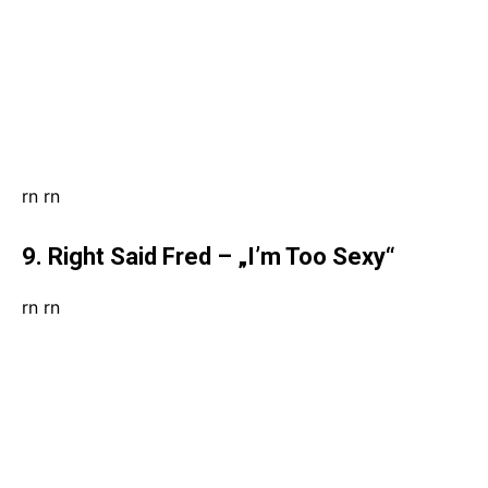
rn
rn
9. Right Said Fred – „I’m Too Sexy“
rn
rn