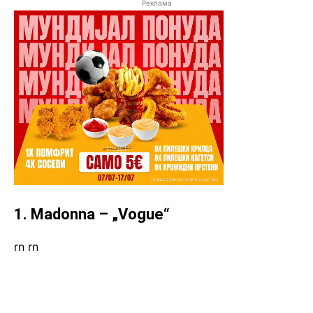
Реклама
1. Madonna – „Vogue“
rn
rn