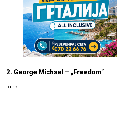
2. George Michael – „Freedom“
rn
rn