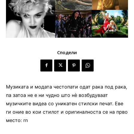
Сподели
Музиката и модата честопати одат рака под рака,
па затоа не е ни чудно што нè возбудуваат
музичките видеа со уникатен стилски печат. Еве
ги оние во кои стилот и оригиналностa се на прво
место:
rn