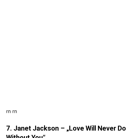
rn
rn
7. Janet Jackson – „Love Will Never Do
Without You“