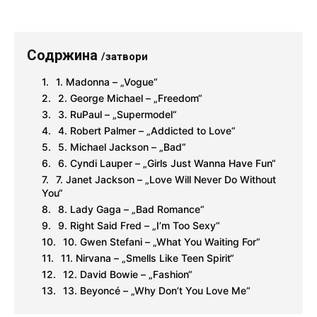
Содржина
/затвори
1. Madonna – „Vogue“
2. George Michael – „Freedom“
3. RuPaul – „Supermodel“
4. Robert Palmer – „Addicted to Love“
5. Michael Jackson – „Bad“
6. Cyndi Lauper – „Girls Just Wanna Have Fun“
7. Janet Jackson – „Love Will Never Do Without
You“
8. Lady Gaga – „Bad Romance“
9. Right Said Fred – „I’m Too Sexy“
10. Gwen Stefani – „What You Waiting For“
11. Nirvana – „Smells Like Teen Spirit“
12. David Bowie – „Fashion“
13. Beyoncé – „Why Don’t You Love Me“