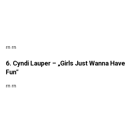
rn
rn
6. Cyndi Lauper – „Girls Just Wanna Have
Fun“
rn
rn