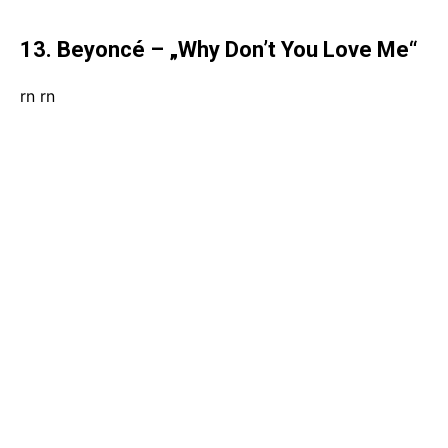
13. Beyoncé – „Why Don’t You Love Me“
rn
rn