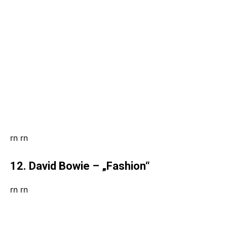
rn
rn
12. David Bowie – „Fashion“
rn
rn