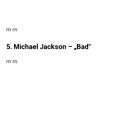
rn
rn
5. Michael Jackson – „Bad“
rn
rn