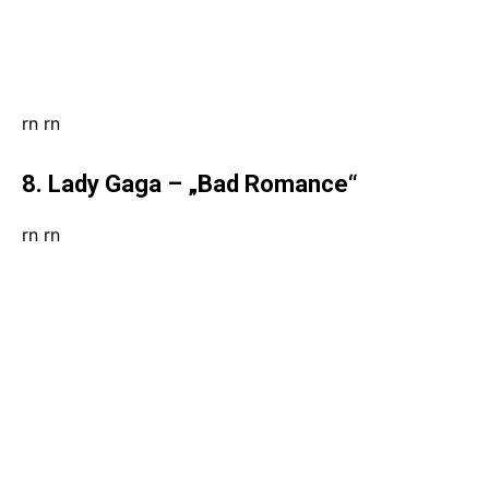
rn
rn
8. Lady Gaga – „Bad Romance“
rn
rn