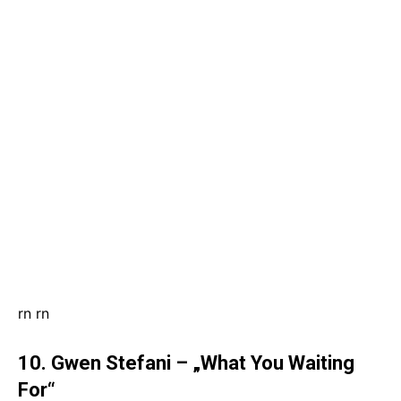
rn
rn
10. Gwen Stefani – „What You Waiting
For“