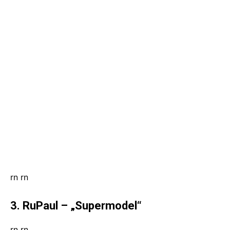
rn
rn
3. RuPaul – „Supermodel“
rn
rn