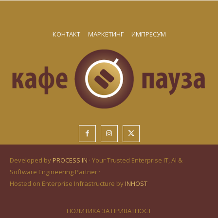
КОНТАКТ
МАРКЕТИНГ
ИМПРЕСУМ
Developed by
PROCESS IN
· Your Trusted Enterprise IT, AI &
Software Engineering Partner ·
Hosted on Enterprise Infrastructure by
INHOST
ПОЛИТИКА ЗА ПРИВАТНОСТ