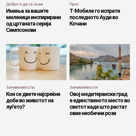
Добро е да се знае
Прес
Имиња за вашите
Т-Мобиле го испрати
миленици инспирирани
последното Ауди во
од цртаната серија
Кочани
Симпсонови
Занимливости
Занимливости
Кои се двете најсреќни
Овој медитерански град
доби во животот на
е единственото место во
луѓето?
светот каде што растат
овие необични рози