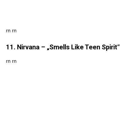
rn
rn
11. Nirvana – „Smells Like Teen Spirit“
rn
rn