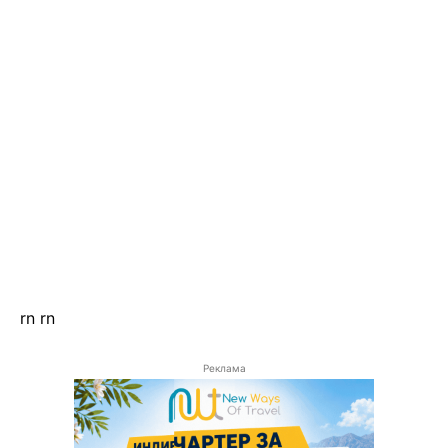
rn
rn
Реклама