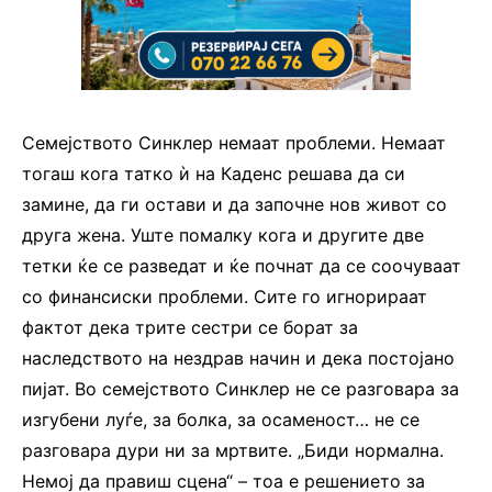
Семејството Синклер немаат проблеми. Немаат
тогаш кога татко ѝ на Каденс решава да си
замине, да ги остави и да започне нов живот со
друга жена. Уште помалку кога и другите две
тетки ќе се разведат и ќе почнат да се соочуваат
со финансиски проблеми. Сите го игнорираат
фактот дека трите сестри се борат за
наследството на нездрав начин и дека постојано
пијат. Во семејството Синклер не се разговара за
изгубени луѓе, за болка, за осаменост… не се
разговара дури ни за мртвите. „Биди нормална.
Немој да правиш сцена“ – тоа е решението за