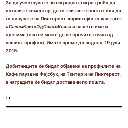
За да учествувате во наградната игра треба да
оставите коментар, да го твитнете постот или да
го пинувате на Пинтерест, користејќи го хаштагот
#СакамКнигаОдСакамКниги
и вашето име и
презиме (ако не може да се прочита точно од
вашиот профил). Имате време до недела, 19 јули
2015.
Добитниците ќе бидат објавени на профилите на
Кафе пауза на Фејсбук, на Твитер и на Пинтерест,
а наградите ќе бидат доставени по пошта.
rn