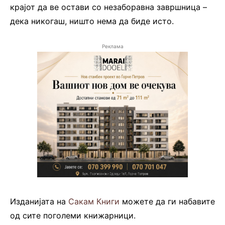
крајот да ве остави со незаборавна завршница –
дека никогаш, ништо нема да биде исто.
Реклама
Изданијата на
Сакам Книги
можете да ги набавите
од сите поголеми книжарници.