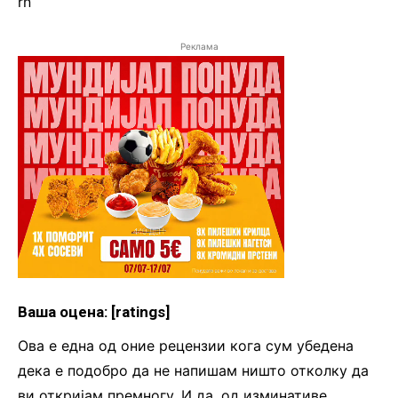
rn
Реклама
Ваша оцена: [ratings]
Ова е една од оние рецензии кога сум убедена
дека е подобро да не напишам ништо отколку да
ви откријам премногу. И да, од изминативе