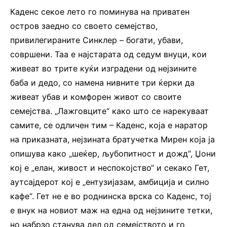
Каденс секое лето го поминува на приватен
остров заедно со своето семејство,
привилегираните Синклер – богати, убави,
совршени. Таа е најстарата од седум внуци, кои
живеат во трите куќи изградени од нејзините
баба и дедо, со намена нивните три ќерки да
живеат убав и комфорен живот со своите
семејства. „Лажговците“ како што се нарекуваат
самите, се одличен тим – Каденс, која е наратор
на приказната, нејзината братучетка Мирен која ја
опишува како „шеќер, љубопитност и дожд“, Џони
кој е „елан, живост и неспокојство“ и секако Гет,
аутсајдерот кој е „ентузијазам, амбиција и силно
кафе“. Гет не е во роднинска врска со Каденс, тој
е внук на новиот маж на една од нејзините тетки,
но набрзо станува дел од семејството и го