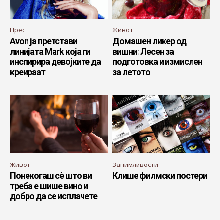
Прес
Живот
Avon ја претстави
Домашен ликер од
линијата Mark која ги
вишни: Лесен за
инспирира девојките да
подготовка и измислен
креираат
за летото
Живот
Занимливости
Понекогаш сѐ што ви
Клише филмски постери
треба е шише вино и
добро да се исплачете