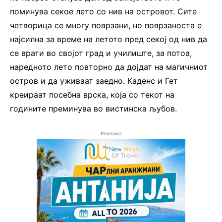
поминува секое лето со нив на островот. Сите
четворица се многу поврзани, но поврзаноста е
најсилна за време на летото пред секој од нив да
се врати во својот град и училиште, за потоа,
наредното лето повторно да дојдат на магичниот
остров и да уживаат заедно. Каденс и Гет
креираат посебна врска, која со текот на
годините преминува во вистинска љубов.
Реклама