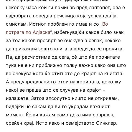
неколку часа кои ги поминав пред лаптопот, ова е
најдобрата воведна реченица која успеав да ја
смислам. Истиот проблем го имав и со „
Во
потрага по Алјаска
“, избегнувајќи каков било знак
за тоа каков пресврт ве очекува а сепак, некако
да прикажам зошто книгата вреди да се прочита.
Па, да расчистиме од сега, сè што ќе прочитате
тука не е ни приближно толку важно како она што
ве очекува кога ќе стигнете до крајот на книгата.
А предупредувањето стои на корицата, доколку
некој ве праша што се случува на крајот –
излажете. Затоа апсолутно ништо не откривам,
бидејќи не сакам да ви го украдам важниот
момент. Ќе ви кажам само дека има совршен,
среќен крај. Исто како и семејството Синклер.