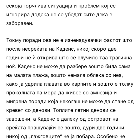
секоја горчлива ситуација и проблем кој се
игнорира додека не се убедат сите дека е
заборавен.
Токму поради ова не е изненадувачки фактот што
после несреќата на Каденс, никој скоро две
години не ѝ открива што се случило таа трагична
ноќ. Каденс не може да разбере зошто била сама
на малата плажа, зошто немала облека со неа,
како ја удрила главата во карпите и зошто е толку
проколната па мора да живее со амнезија и
мигрена поради која некогаш не може да стане од
кревет со денови. Топлите летни денови се
завршени, а Каденс е далеку од островот на
среќата прашувајќи се зошто, дури две години
никој од „лажговците“ не ја побара. Особено не