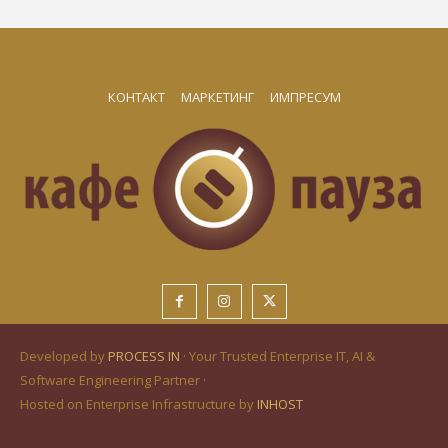
КОНТАКТ
МАРКЕТИНГ
ИМПРЕСУМ
Developed by
PROCESS IN
· Your Trusted Enterprise IT, AI &
Software Engineering Partner ·
Hosted on Enterprise Infrastructure by
INHOST