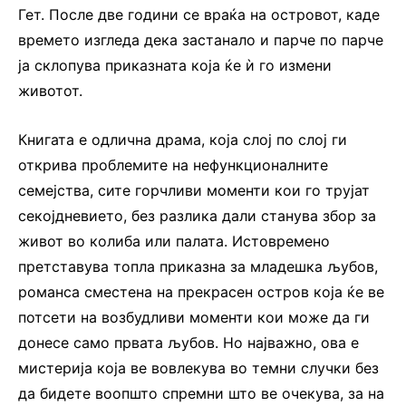
Гет. После две години се враќа на островот, каде
времето изгледа дека застанало и парче по парче
ја склопува приказната која ќе ѝ го измени
животот.
Книгата е одлична драма, која слој по слој ги
открива проблемите на нефункционалните
семејства, сите горчливи моменти кои го трујат
секојдневието, без разлика дали станува збор за
живот во колиба или палата. Истовремено
претставува топла приказна за младешка љубов,
романса сместена на прекрасен остров која ќе ве
потсети на возбудливи моменти кои може да ги
донесе само првата љубов. Но најважно, ова е
мистерија која ве вовлекува во темни случки без
да бидете воопшто спремни што ве очекува, за на