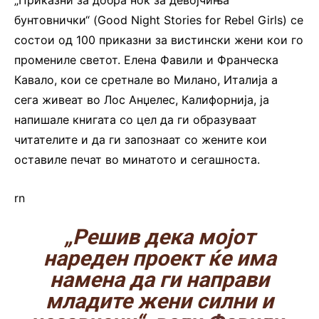
бунтовнички“ (Good Night Stories for Rebel Girls) се
состои од 100 приказни за вистински жени кои го
промениле светот. Елена Фавили и Франческа
Кавало, кои се сретнале во Милано, Италија а
сега живеат во Лос Анџелес, Калифорнија, ја
напишале книгата со цел да ги образуваат
читателите и да ги запознаат со жените кои
оставиле печат во минатото и сегашноста.
rn
„Решив дека мојот
нареден проект ќе има
намена да ги направи
младите жени силни и