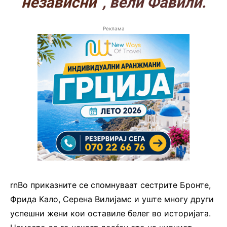
независни“
, вели Фавили.
Реклама
rnВо приказните се спомнуваат сестрите Бронте,
Фрида Кало, Серена Вилијамс и уште многу други
успешни жени кои оставиле белег во историјата.