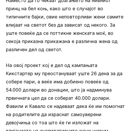
Наместо да го чекаат доаѓањето на нивниот
принц на бел коњ, како што е случајот во
типичните бајки, овие неповторливи жени самите
влијаат на светот без да зависат од некого. За
уште повеќе да се поттикне женската моќ, во
секоја приказна прикажана е различна жена од
различен дел од светот.
На овој проект кој е дел од кампањата
Кикстартер му преостануваат уште 26 дена за да
собере пари, а веќе има добиено повеќе од
54.000 долари во донации, што ја надминува
првичната цел да се соберат 40.000 долари.
Фавили и Кавало се надеваат дека ќе им помогнат
на родителите да израснат самоуверени
девојчиња со тоа што ќе ги изложат на
влијанието на инспиративните жени ширум