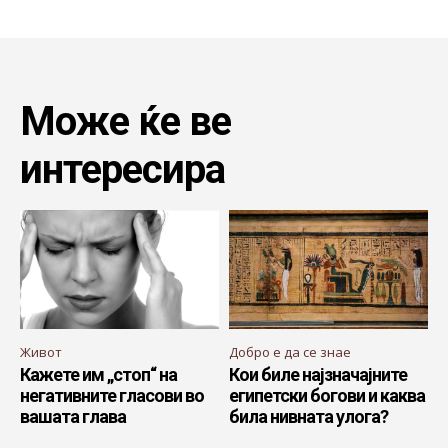
Може ќе ве
интересира
Живот
Добро е да се знае
Кажете им „стоп“ на
Кои биле најзначајните
негативните гласови во
египетски богови и каква
вашата глава
била нивната улога?