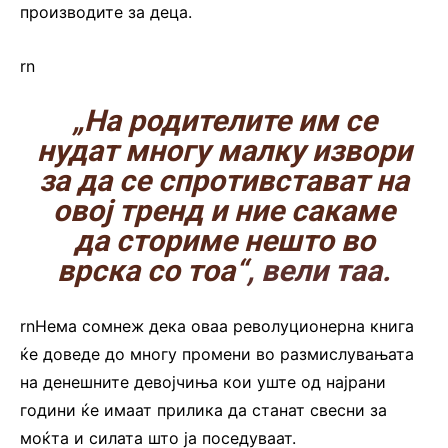
производите за деца.
rn
„На родителите им се
нудат многу малку извори
за да се спротивстават на
овој тренд и ние сакаме
да сториме нешто во
врска со тоа“
, вели таа.
rnНема сомнеж дека оваа револуционерна книга
ќе доведе до многу промени во размислувањата
на денешните девојчиња кои уште од најрани
години ќе имаат прилика да станат свесни за
моќта и силата што ја поседуваат.