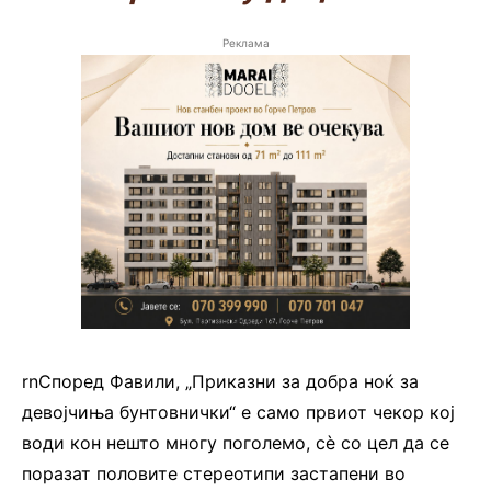
Реклама
rnСпоред Фавили, „Приказни за добра ноќ за
девојчиња бунтовнички“ е само првиот чекор кој
води кон нешто многу поголемо, сè со цел да се
поразат половите стереотипи застапени во