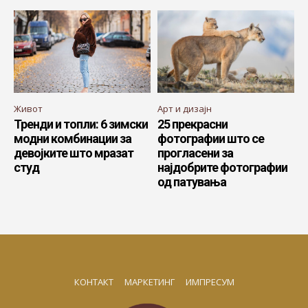
Живот
Арт и дизајн
Тренди и топли: 6 зимски
25 прекрасни
модни комбинации за
фотографии што се
девојките што мразат
прогласени за
студ
најдобрите фотографии
од патувања
КОНТАКТ
МАРКЕТИНГ
ИМПРЕСУМ