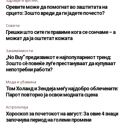
Здравје и фитнес
Оревите може да помогнат во заштитата на
срцето: Зошто вреди да ги јадете почесто?
Совети
Грешки што сите ги правиме кога се сончаме – а
можат да ја оштетат кожата
Занимливости
„No Buy“ предизвикот е најпопуларниот тренд:
Зошто сè повеќе луѓе престануваат да купуваат
непотребни работи?
Мода и убавина
Том Холанд и Зендеја меѓу најдобро облечените:
Парот повторно ја освои модната сцена
Астрологија
Хороскоп за почетокот на август: За овие 4 знаци
започнува период на големи промени