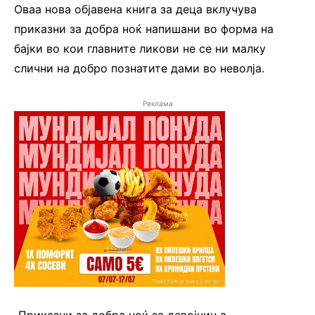
Оваа нова објавена книга за деца вклучува
приказни за добра ноќ напишани во форма на
бајки во кои главните ликови не се ни малку
слични на добро познатите дами во неволја.
Реклама
„Приказни за добра ноќ за девојчиња