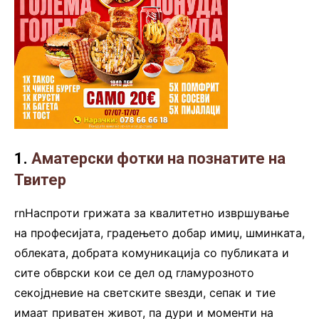
1.
Аматерски фотки на познатите на
Твитер
rnНаспроти грижата за квалитетно извршување
на професијата, градењето добар имиџ, шминката,
облеката, добрата комуникација со публиката и
сите обврски кои се дел од гламурозното
секојдневие на светските ѕвезди, сепак и тие
имаат приватен живот, па дури и моменти на