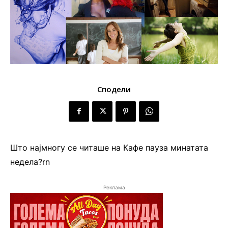
Сподели
Што најмногу се читаше на Кафе пауза минатата
недела?rn
Реклама