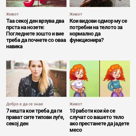
Живот
Живот
Таа секој ден врзува два
Кои видови одмор му се
прста на нозете:
потребни на телото за
Погледнете зошто и вие
нормално да
треба да почнете со оваа
функционира?
навика
Добро е да се знае
Живот
7 нешта кои треба да ги
10 работи кои ќе се
прават сите типови луѓе,
случат со вашето тело
секој ден
ако престанете да јадете
месо