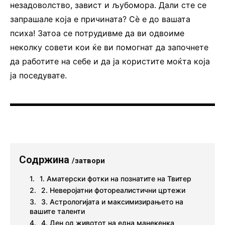
незадоволство, завист и љубомора. Дали сте се
запрашале која е причината? Сè е до вашата
психа! Затоа се потрудивме да ви одвоиме
неколку совети кои ќе ви помогнат да започнете
да работите на себе и да ја користите моќта која
ја поседувате.
Содржина
/затвори
1. Аматерски фотки на познатите на Твитер
2. Неверојатни фотореалистични цртежи
3. Астрологијата и максимизирањето на
вашите таленти
4. Ден од животот на една манекенка