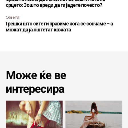
срцето: Зошто вреди да ги јадете почесто?
Совети
Грешки што сите ги правиме кога се сончаме – а
можат да ја оштетат кожата
Може ќе ве
интересира