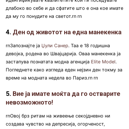
длабоко во себе и да сфатите што е она кое имате
да му го понудите на светот.rn
.
rn
4.
Ден од животот на една манекенка
rnЗапознајте ја
Џули Санер
. Таа е 18 годишна
девојка, родена во Швајцарија. Оваа манекенка ја
застапува познатата модна агенција
Elite Model
.
Погледнете како изгледа еден нејзин ден токму за
време на модната недела во Париз.rn
.
rn
5.
Вие ја имате моќта да го остварите
невозможното!
rnОвој брз ритам на живеење секојдневно ни
создава чувство на депресија, огорченост,