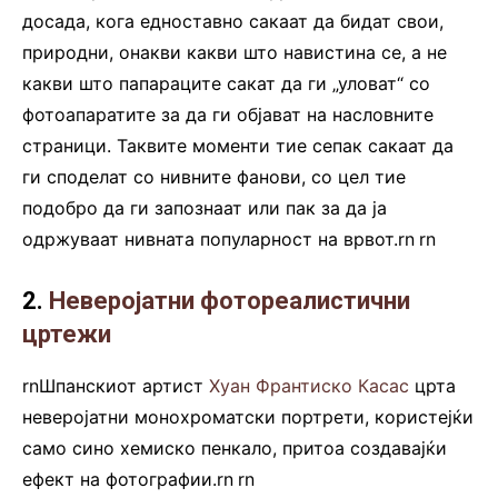
досада, кога едноставно сакаат да бидат свои,
природни, онакви какви што навистина се, а не
какви што папараците сакат да ги „уловат“ со
фотоапаратите за да ги објават на насловните
страници. Таквите моменти тие сепак сакаат да
ги споделат со нивните фанови, со цел тие
подобро да ги запознаат или пак за да ја
одржуваат нивната популарност на врвот.rn
.
rn
2.
Неверојатни фотореалистични
цртежи
rnШпанскиот артист
Хуан Франтиско Касас
црта
неверојатни монохроматски портрети, користејќи
само сино хемиско пенкало, притоа создавајќи
ефект на фотографии.rn
.
rn