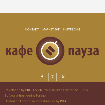
КОНТАКТ
МАРКЕТИНГ
ИМПРЕСУМ
Developed by
PROCESS IN
· Your Trusted Enterprise IT, AI &
Software Engineering Partner ·
Hosted on Enterprise Infrastructure by
INHOST