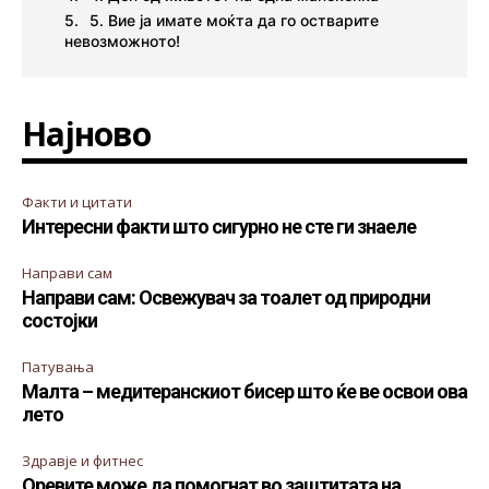
5. Вие ја имате моќта да го остварите
невозможното!
Најново
Факти и цитати
Интересни факти што сигурно не сте ги знаеле
Направи сам
Направи сам: Освежувач за тоалет од природни
состојки
Патувања
Малта – медитеранскиот бисер што ќе ве освои ова
лето
Здравје и фитнес
Оревите може да помогнат во заштитата на