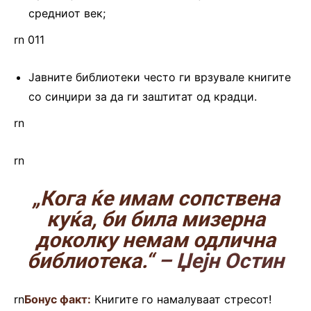
средниот век;
rn 011
Јавните библиотеки често ги врзувале книгите
со синџири за да ги заштитат од крадци.
rn
rn
„Кога ќе имам сопствена
куќа, би била мизерна
доколку немам одлична
библиотека.“
– Џејн Остин
rn
Бонус факт:
Книгите го намалуваат стресот!