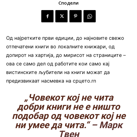
Сподели
Од најретките први едиции, до најновите свежо
отпечатени книги во локалните книжари, од
допирот на хартија, до мирисот на страниците –
ова се само дел од работите кои само кај
вистинските љубители на книги можат да
предизвикаат насмевка на срцето.rn
„Човекот кој не чита
добри книги не е ништо
подобар од човекот кој не
ни умее да чита.“
– Марк
Твен