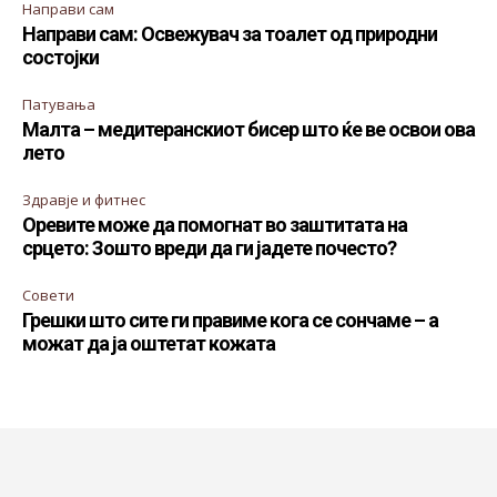
Направи сам
Направи сам: Освежувач за тоалет од природни
состојки
Патувања
Малта – медитеранскиот бисер што ќе ве освои ова
лето
Здравје и фитнес
Оревите може да помогнат во заштитата на
срцето: Зошто вреди да ги јадете почесто?
Совети
Грешки што сите ги правиме кога се сончаме – а
можат да ја оштетат кожата