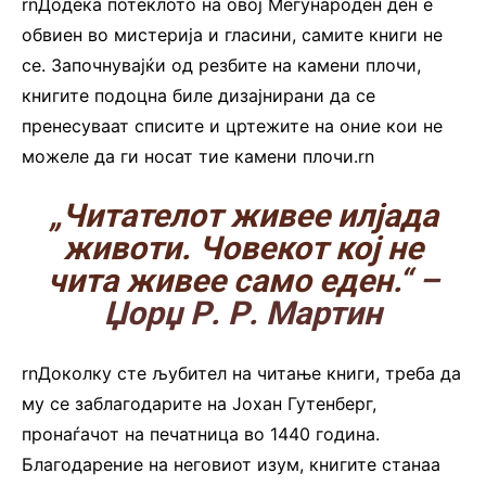
rnДодека потеклото на овој Меѓународен ден е
обвиен во мистерија и гласини, самите книги не
се. Започнувајќи од резбите на камени плочи,
книгите подоцна биле дизајнирани да се
пренесуваат списите и цртежите на оние кои не
можеле да ги носат тие камени плочи.rn
„Читателот живее илјада
животи. Човекот кој не
чита живее само еден.“
–
Џорџ Р. Р. Мартин
rnДоколку сте љубител на читање книги, треба да
му се заблагодарите на Јохан Гутенберг,
пронаѓачот на печатница во 1440 година.
Благодарение на неговиот изум, книгите станаа