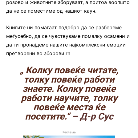
розово и животните зборуваат, а притоа воопшто
да не се поместиме од нашиот кауч.
Книгите ни помагаат подобро да се разбереме
меѓусебно, да се чувствуваме помалку осамени и
да ги пронајдеме нашите најкомплексни емоции
претворени во зборови.rn
„ Колку повеќе читате,
толку повеќе работи
знаете. Колку повеќе
работи научите, толку
повеќе места ќе
посетите.“
– Д-р Сус
Реклама