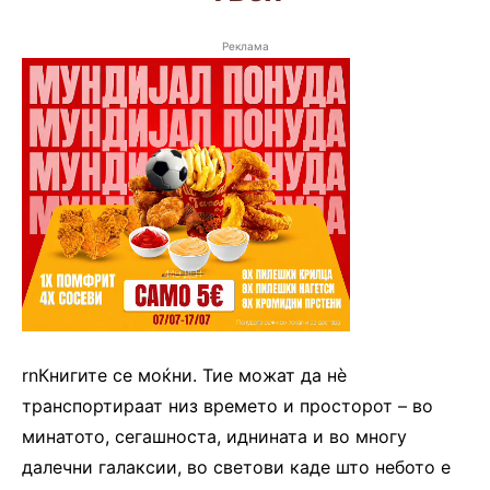
Реклама
rnКнигите се моќни. Тие можат да нè
транспортираат низ времето и просторот – во
минатото, сегашноста, иднината и во многу
далечни галаксии, во светови каде што небото е