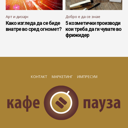
Арт и дизајн
Добро е да се знае
Како изгледа да се биде
5 козметички производи
внатре во сред огномет?
кои треба да ги чувате во
фрижидер
КОНТАКТ
МАРКЕТИНГ
ИМПРЕСУМ