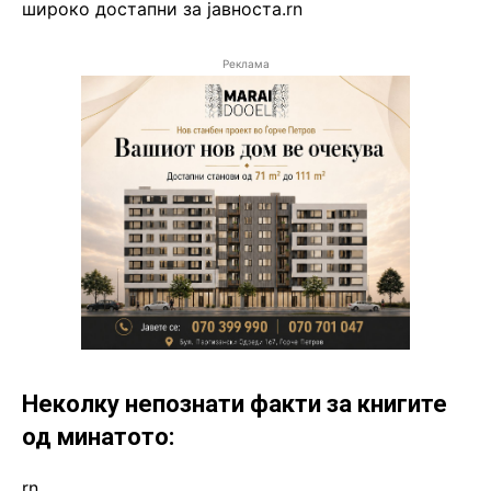
широко достапни за јавноста.rn
Реклама
Неколку непознати факти за книгите
од минатото:
rn