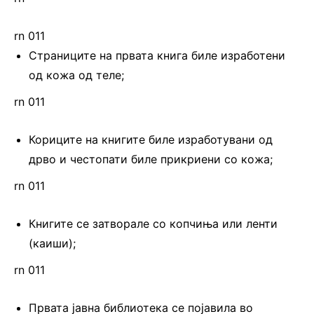
rn 011
Страниците на првата книга биле изработени
од кожа од теле;
rn 011
Кориците на книгите биле изработувани од
дрво и честопати биле прикриени со кожа;
rn 011
Книгите се затворале со копчиња или ленти
(каиши);
rn 011
Првата јавна библиотека се појавила во