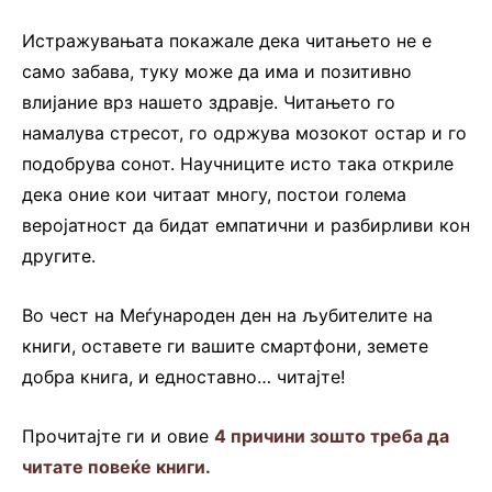
Истражувањата покажале дека читањето не е
само забава, туку може да има и позитивно
влијание врз нашето здравје. Читањето го
намалува стресот, го одржува мозокот остар и го
подобрува сонот. Научниците исто така откриле
дека оние кои читаат многу, постои голема
веројатност да бидат емпатични и разбирливи кон
другите.
Во чест на Меѓународен ден на љубителите на
книги, оставете ги вашите смартфони, земете
добра книга, и едноставно… читајте!
Прочитајте ги и овие
4 причини зошто треба да
читате повеќе книги.