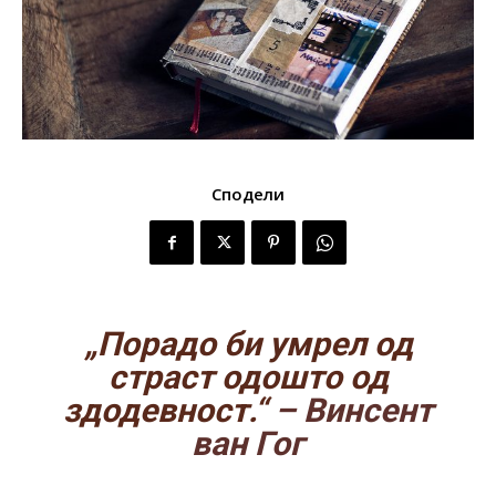
Сподели
„Порадо би умрел од
страст одошто од
здодевност.“
– Винсент
ван Гог