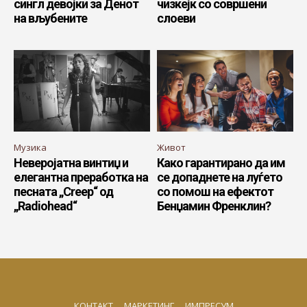
сингл девојки за Денот
чизкејк со совршени
на вљубените
слоеви
Музика
Живот
Неверојатна винтиџ и
Како гарантирано да им
елегантна преработка на
се допаднете на луѓето
песната „Creep“ од
со помош на ефектот
„Radiohead“
Бенџамин Френклин?
КОНТАКТ
МАРКЕТИНГ
ИМПРЕСУМ