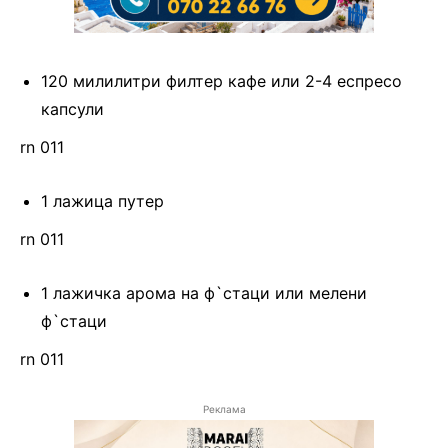
120 милилитри филтер кафе или 2-4 еспресо
капсули
rn 011
1 лажица путер
rn 011
1 лажичка арома на ф`стаци или мелени
ф`стаци
rn 011
Реклама