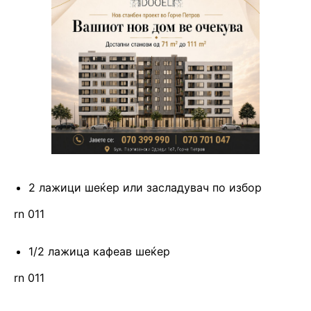
2 лажици шеќер или засладувач по избор
rn 011
1/2 лажица кафеав шеќер
rn 011