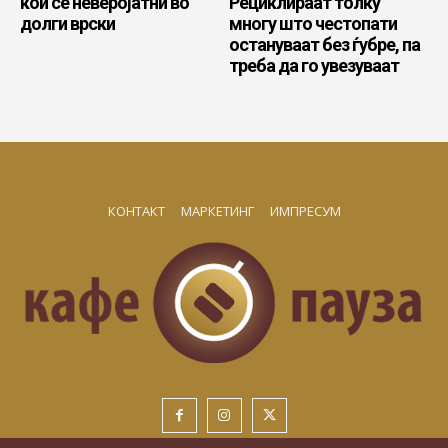
кои се неверојатни во
Рециклираат толку
долги врски
многу што честопати
остануваат без ѓубре, па
треба да го увезуваат
КОНТАКТ
МАРКЕТИНГ
ИМПРЕСУМ