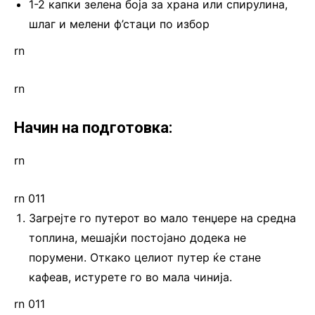
1-2 капки зелена боја за храна или спирулина,
шлаг и мелени ф’стаци по избор
rn
rn
Начин на подготовка:
rn
rn 011
Загрејте го путерот во мало тенџере на средна
топлина, мешајќи постојано додека не
порумени. Откако целиот путер ќе стане
кафеав, истурете го во мала чинија.
rn 011