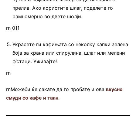
прелив. Ако користите шлаг, поделете го
рамномерно во двете шолји.
rn 011
Украсете ги кафињата со неколку капки зелена
боја за храна или спирулина, шлаг или мелени
ф’стаци. Уживајте!
rn
rnМожеби ќе сакате да го пробате и ова
вкусно
смуди со кафе и таан
.