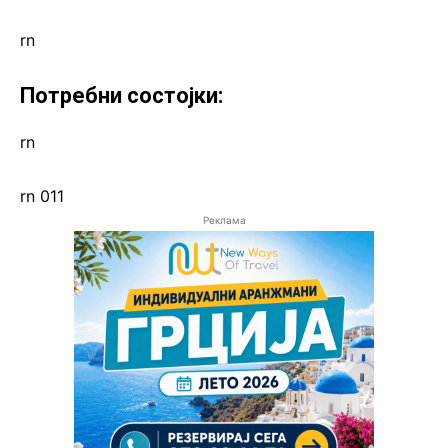
rn
Потребни состојки:
rn
rn 011
Реклама