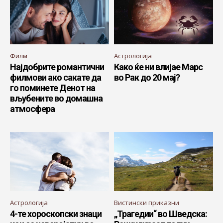
Филм
Астрологија
Најдобрите романтични
Како ќе ни влијае Марс
филмови ако сакате да
во Рак до 20 мај?
го поминете Денот на
вљубените во домашна
атмосфера
Астрологија
Вистински приказни
4-те хороскопски знаци
„Трагедии“ во Шведска: