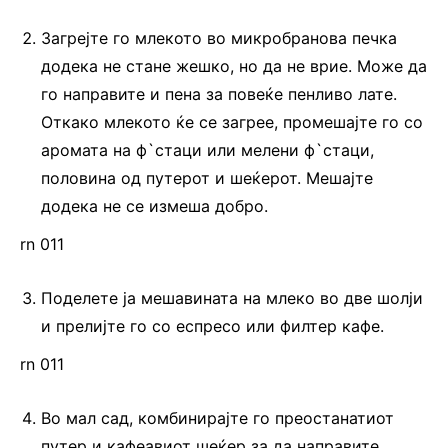
Загрејте го млекото во микробранова печка
додека не стане жешко, но да не врие. Може да
го направите и пена за повеќе пенливо лате.
Откако млекото ќе се загрее, промешајте го со
аромата на ф`стаци или мелени ф`стаци,
половина од путерот и шеќерот. Мешајте
додека не се измеша добро.
rn 011
Поделете ја мешавината на млеко во две шолји
и прелијте го со еспресо или филтер кафе.
rn 011
Во мал сад, комбинирајте го преостанатиот
путер и кафеавиот шеќер за да направите