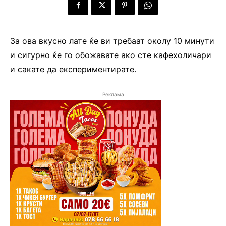
За ова вкусно лате ќе ви требаат околу 10 минути
и сигурно ќе го обожавате ако сте кафехоличари
и сакате да експериментирате.
Реклама