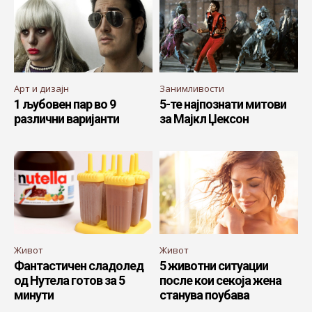
Арт и дизајн
Занимливости
1 љубовен пар во 9
5-те најпознати митови
различни варијанти
за Мајкл Џексон
Живот
Живот
Фантастичен сладолед
5 животни ситуации
од Нутела готов за 5
после кои секоја жена
минути
станува поубава