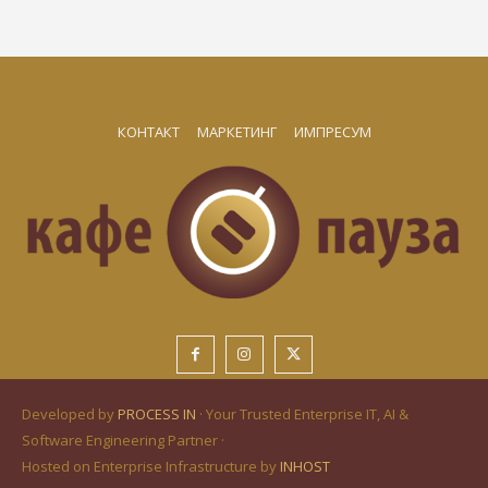
КОНТАКТ
МАРКЕТИНГ
ИМПРЕСУМ
Developed by
PROCESS IN
· Your Trusted Enterprise IT, AI &
Software Engineering Partner ·
Hosted on Enterprise Infrastructure by
INHOST