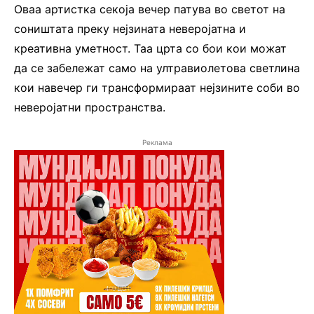
Оваа артистка секоја вечер патува во светот на
соништата преку нејзината неверојатна и
креативна уметност. Таа црта со бои кои можат
да се забележат само на ултравиолетова светлина
кои навечер ги трансформираат нејзините соби во
неверојатни пространства.
Реклама