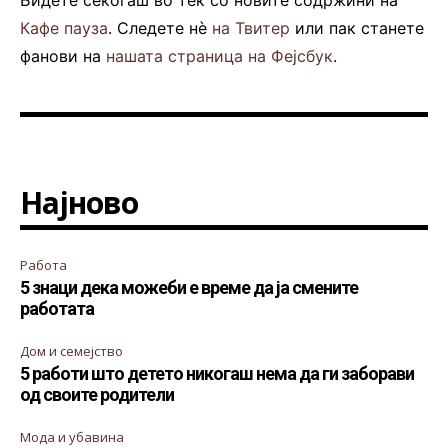
Бидете секогаш во тек со новите содржини на
Кафе пауза
. Следете нè
на Твитер
или пак станете
фанови на
нашата страница на Фејсбук
.
Најново
Работа
5 знаци дека можеби е време да ја смените
работата
Дом и семејство
5 работи што детето никогаш нема да ги заборави
од своите родители
Мода и убавина