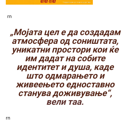
rn
„Мојата цел е да создадам
атмосфера од соништата,
уникатни простори кои ќе
им дадат на собите
идентитет и душа, каде
што одмарањето и
живеењето едноставно
станува доживување“,
вели таа.
rn