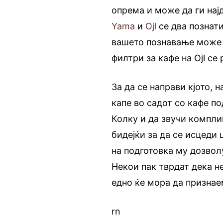
опрема и може да ги нај
Yama
и
Ojl
се два познати
вашето познавање може д
филтри за кафе на Ojl се
За да се направи кјото, 
капе во садот со кафе по
Колку и да звучи компли
бидејќи за да се исцеди 
на подготовка му дозвол
Некои пак тврдат дека не
едно ќе мора да признае
rn