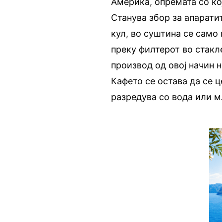
Америка, опремата со ко
Станува збор за апарати
кул, во суштина се само
преку филтерот во стакле
производ од овој начин 
Кафето се остава да се ц
разредува со вода или м