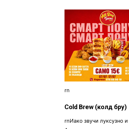
rn
Cold Brew (колд бру)
rnИако звучи луксузно и