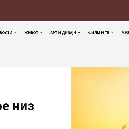
ВОСТИ
ЖИВОТ
АРТ И ДИЗАЈН
ФИЛМ И ТВ
МУ
фе низ