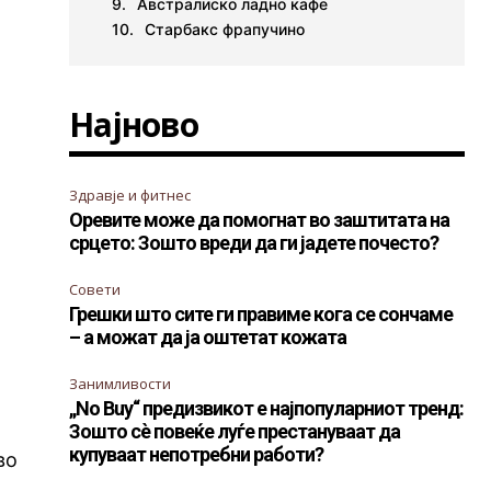
Австралиско ладно кафе
Старбакс фрапучино
Најново
Здравје и фитнес
Оревите може да помогнат во заштитата на
срцето: Зошто вреди да ги јадете почесто?
Совети
Грешки што сите ги правиме кога се сончаме
– а можат да ја оштетат кожата
Занимливости
„No Buy“ предизвикот е најпопуларниот тренд:
Зошто сè повеќе луѓе престануваат да
купуваат непотребни работи?
во