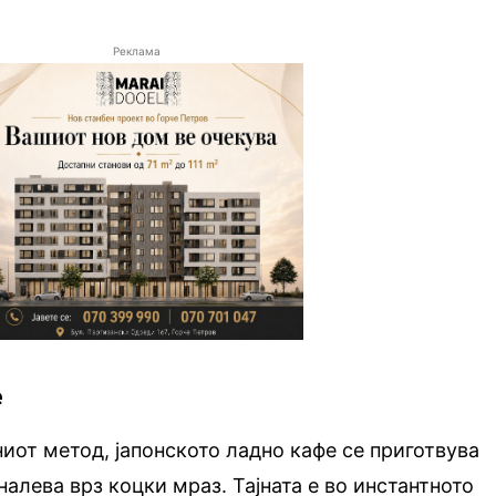
Реклама
е
иот метод, јапонското ладно кафе се приготвува
алева врз коцки мраз. Тајната е во инстантното