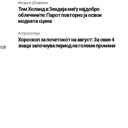
Мода и убавина
Том Холанд и Зендеја меѓу најдобро
облечените: Парот повторно ја освои
модната сцена
Астрологија
Хороскоп за почетокот на август: За овие 4
знаци започнува период на големи промени
 се