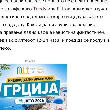
ја се прави ова кафе воопшто не е нешто посебно.
те за кафе како
Toddy
или
Filtron
, кои иако звучат
 пластичен сад одозгора кој го исцедува кафето
н сад долу. Како и да ви звучи ова, крајниот
на правење ладно кафе е навистина фантастичен.
еди во филтерот 12-24 часа, и пред да се послужи
леко.
Реклама