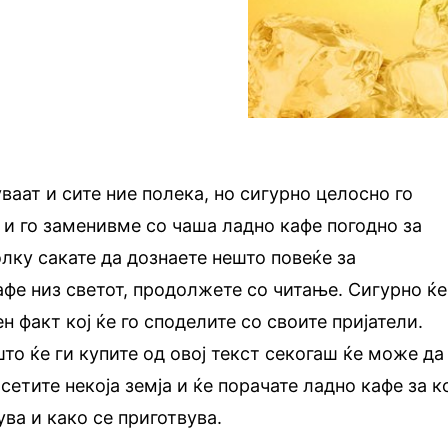
ваат и сите ние полека, но сигурно целосно го
и го заменивме со чаша ладно кафе погодно за
лку сакате да дознаете нешто повеќе за
фе низ светот, продолжете со читање. Сигурно ќе
н факт кој ќе го споделите со своите пријатели.
то ќе ги купите од овој текст секогаш ќе може да
сетите некоја земја и ќе порачате ладно кафе за к
ува и како се приготвува.