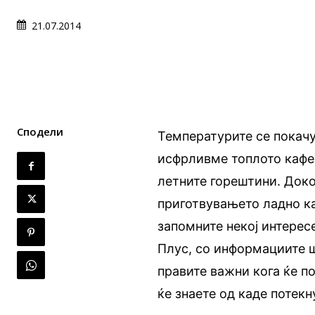
21.07.2014
Сподели
Температурите се покачу
исфрливме топлото кафе 
летните горештини. Доко
приготвувањето ладно ка
запомните некој интересе
Плус, со информациите ш
правите важни кога ќе по
ќе знаете од каде потекн