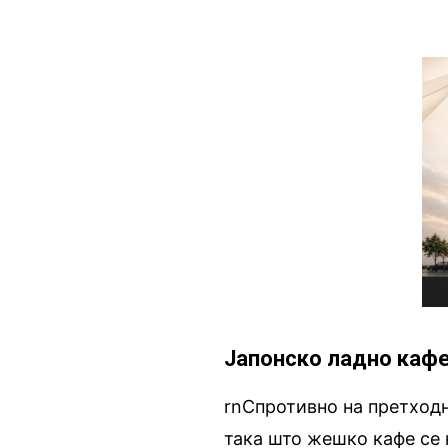
Јапонско ладно каф
rnСпротивно на претходн
така што жешко кафе се н