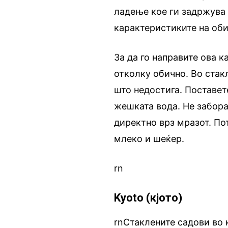
ладење кое ги задржува 
карактеристиките на оби
За да го направите ова 
отколку обично. Во стак
што недостига. Поставет
жешката вода. Не забора
директно врз мразот. По
млеко и шеќер.
rn
Kyoto (кјото)
rnСтаклените садови во 