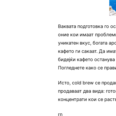
Ваквата подготовка го о
оние кои имаат проблеми
уникатен вкус, богата а
кафето ги сакаат. Да им
бидејќи кафето останува
Погледнете како се прав
Исто, cold brew се прод
продаваат два вида: гот
концентрати кои се раст
rn