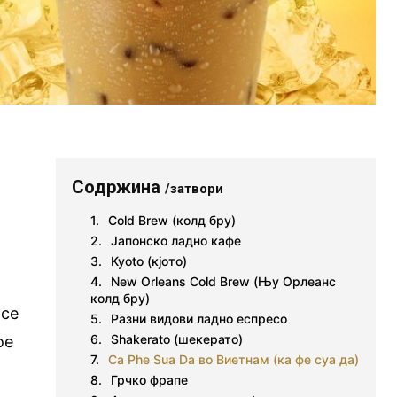
Содржина
/затвори
Cold Brew (колд бру)
Јапонско ладно кафе
Kyoto (кјото)
New Orleans Cold Brew (Њу Орлеанс
колд бру)
 се
Разни видови ладно еспресо
Shakerato (шекерато)
ое
Ca Phe Sua Da во Виетнам (ка фе суа да)
Грчко фрапе