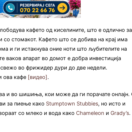
слободува кафето од киселините, што е одлично з
 со стомакот. Кафето што се добива на крај има
рома и ги истакнува оние ноти што љубителите на
ате ваков апарат во домот е добра инвестиција
 свежо во фрижидер дури до две недели.
и ова кафе
[видео]
.
ава и во шишиња, кои може да ги порачате онлајн.
ови за пиење како
Stumptown Stubbies
, но исто и
вораат со млеко и вода како
Chameleon
и
Grady’s
.