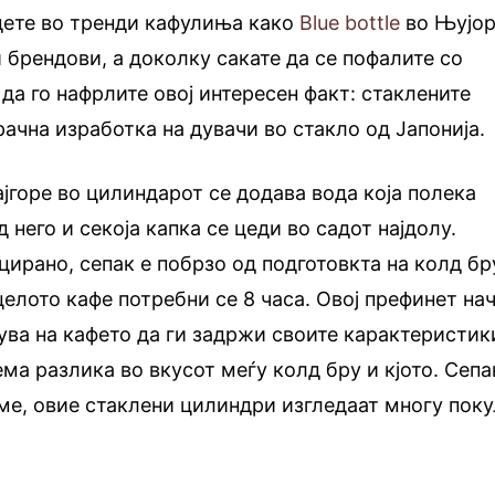
дете во тренди кафулиња како
Blue bottle
во Њујор
 брендови, а доколку сакате да се пофалите со
а го нафрлите овој интересен факт: стаклените
 рачна изработка на дувачи во стакло од Јапонија.
најгоре во цилиндарот се додава вода која полека
д него и секоја капка се цеди во садот најдолу.
цирано, сепак е побрзо од подготовкта на колд бр
целото кафе потребни се 8 часа. Овој префинет на
ува на кафето да ги задржи своите карактеристик
ма разлика во вкусот меѓу колд бру и кјото. Сепа
ме, овие стаклени цилиндри изгледаат многу поку