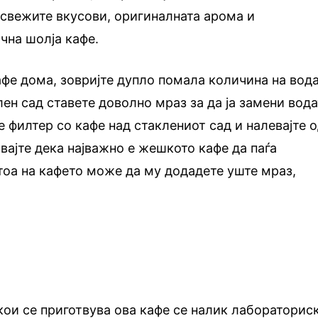
свежите вкусови, оригиналната арома и
чна шолја кафе.
кафе дома, зовријте дупло помала количина на вод
лен сад ставете доволно мраз за да ја замени вода
е филтер со кафе над стаклениот сад и налевајте 
вајте дека најважно е жешкото кафе да паѓа
тоа на кафето може да му додадете уште мраз,
кои се приготвува ова кафе се налик лабораторис