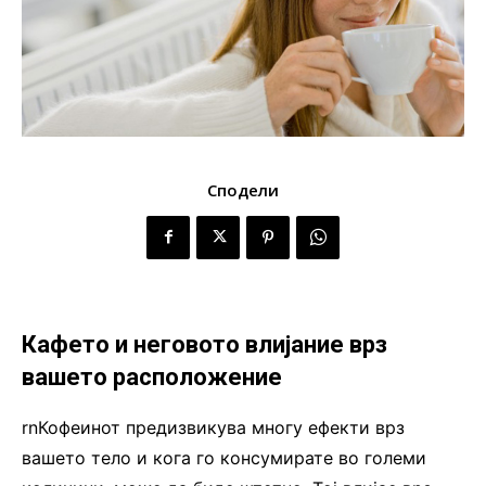
Сподели
Кафето и неговото влијание врз
вашето расположение
rnКофеинот предизвикува многу ефекти врз
вашето тело и кога го консумирате во големи