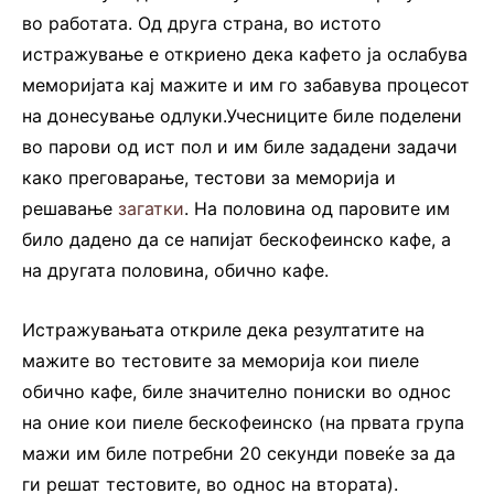
во работата. Од друга страна, во истото
истражување е откриено дека кафето ја ослабува
меморијата кај мажите и им го забавува процесот
на донесување одлуки.Учесниците биле поделени
во парови од ист пол и им биле зададени задачи
како преговарање, тестови за меморија и
решавање
загатки
. На половина од паровите им
било дадено да се напијат бескофеинско кафе, а
на другата половина, обично кафе.
Истражувањата откриле дека резултатите на
мажите во тестовите за меморија кои пиеле
обично кафе, биле значително пониски во однос
на оние кои пиеле бескофеинско (на првата група
мажи им биле потребни 20 секунди повеќе за да
ги решат тестовите, во однос на втората).