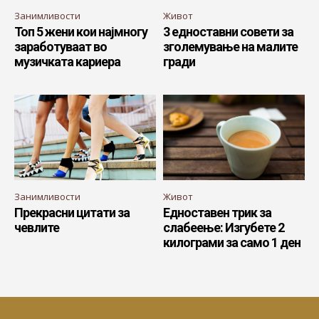
Занимливости
Живот
Топ 5 жени кои најмногу
3 едноставни совети за
заработуваат во
зголемување на малите
музичката кариера
гради
Занимливости
Живот
Прекрасни цитати за
Едноставен трик за
чевлите
слабеење: Изгубете 2
килограми за само 1 ден