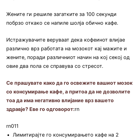
Жените ги решиле загатките за 100 секунди
побрзо откако се напиле шолја обично кафе.
Истражувачите веруваат дека кофеинот влијае
различно врз работата на мозокот кај мажите и
жените, поради различниот начин на кој секој од
овие два пола се справува со стресот.
Се прашувате како да го освежите вашиот мозок
со консумирање кафе, а притоа да не дозволите
тоа да има негативно влијание врз вашето
здравје? Еве го одговорот:
rn
rn011
Лимитирајте го консумирањето кафе на 2