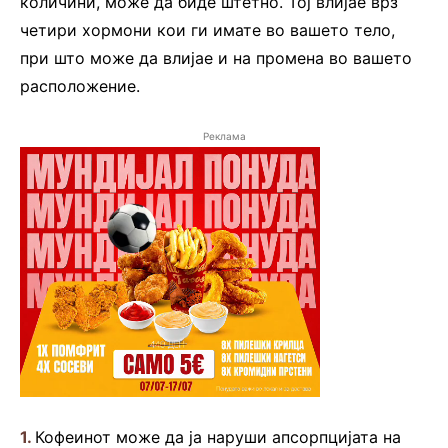
количини, може да биде штетно. Тој влијае врз
четири хормони кои ги имате во вашето тело,
при што може да влијае и на промена во вашето
расположение.
Реклама
1.
Кофеинот може да ја наруши апсорпцијата на