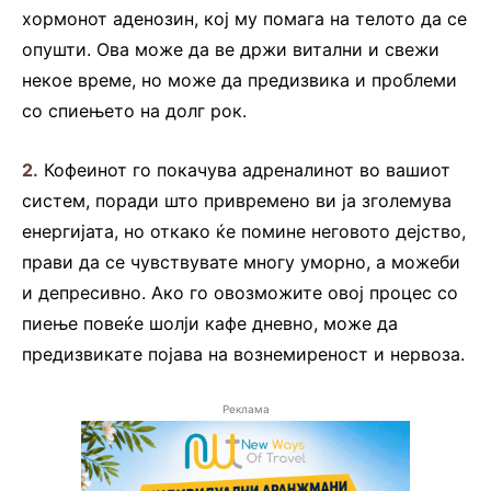
хормонот аденозин, кој му помага на телото да се
опушти. Ова може да ве држи витални и свежи
некое време, но може да предизвика и проблеми
со спиењето на долг рок.
2.
Кофеинот го покачува адреналинот во вашиот
систем, поради што привремено ви ја зголемува
енергијата, но откако ќе помине неговото дејство,
прави да се чувствувате многу уморно, а можеби
и депресивно. Ако го овозможите овој процес со
пиење повеќе шолји кафе дневно, може да
предизвикате појава на вознемиреност и нервоза.
Реклама