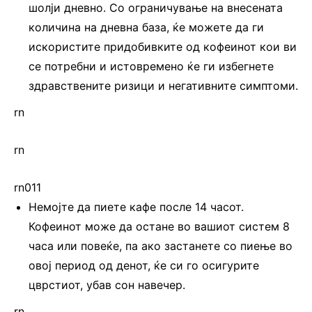
шолји дневно. Со ограничување на внесената
количина на дневна база, ќе можете да ги
искористите придобивките од кофеинот кои ви
се потребни и истовремено ќе ги избегнете
здравствените ризици и негативните симптоми.
rn
rn
rn011
Немојте да пиете кафе после 14 часот.
Кофеинот може да остане во вашиот систем 8
часа или повеќе, па ако застанете со пиење во
овој период од денот, ќе си го осигурите
цврстиот, убав сон навечер.
rn