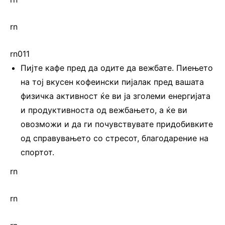
rn
rn011
Пијте кафе пред да одите да вежбате. Пиењето
на тој вкусен кофеински пијалак пред вашата
физичка активност ќе ви ја зголеми енергијата
и продуктивноста од вежбањето, а ќе ви
овозможи и да ги почувствувате придобивките
од справувањето со стресот, благодарение на
спортот.
rn
rn