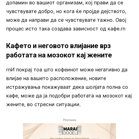
допамин во вашиот организам, кој прави да се
чувствувате добро, но кога ќе пројде дејството,
може да направи да се чувствувате тажно. Овој
процес исто така создава зависност од кафе.rn
Кафето и неговото влијание врз
работата на мозокот кај жените
rnИ покрај тоа што кофеинот може негативно да
влијае на вашето расположение, новите
истражувања покажуваат дека шолјата полна со
кафе, може да ја подобри работата на мозокот кај
жените, во стресни ситуации.
Реклама