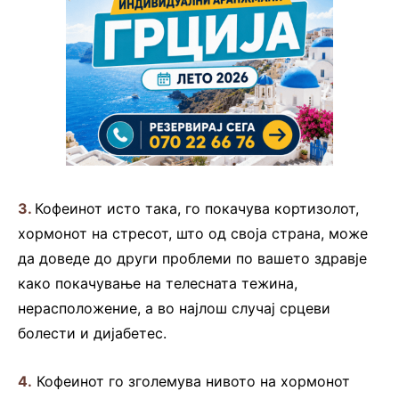
3.
Кофеинот исто така, го покачува кортизолот,
хормонот на стресот, што од своја страна, може
да доведе до други проблеми по вашето здравје
како покачување на телесната тежина,
нерасположение, а во најлош случај срцеви
болести и дијабетес.
4.
Кофеинот го зголемува нивото на хормонот