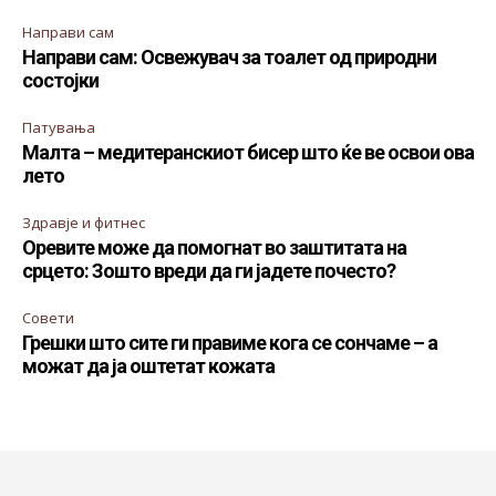
Направи сам
Направи сам: Освежувач за тоалет од природни
состојки
Патувања
Малта – медитеранскиот бисер што ќе ве освои ова
лето
Здравје и фитнес
Оревите може да помогнат во заштитата на
срцето: Зошто вреди да ги јадете почесто?
Совети
Грешки што сите ги правиме кога се сончаме – а
можат да ја оштетат кожата