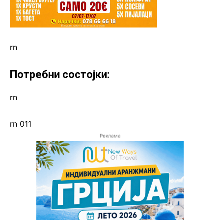
rn
Потребни состојки:
rn
rn 011
Реклама