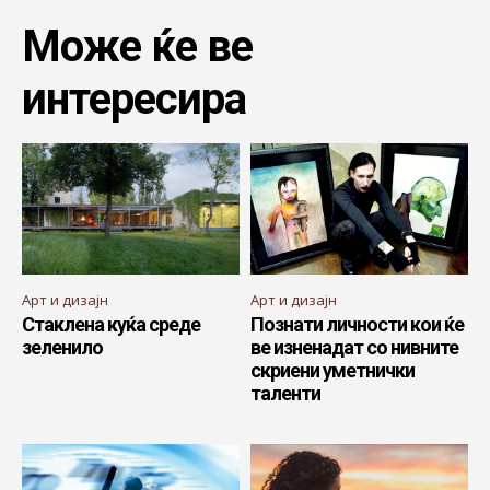
Може ќе ве
интересира
Арт и дизајн
Арт и дизајн
Стаклена куќа среде
Познати личности кои ќе
зеленило
ве изненадат со нивните
скриени уметнички
таленти