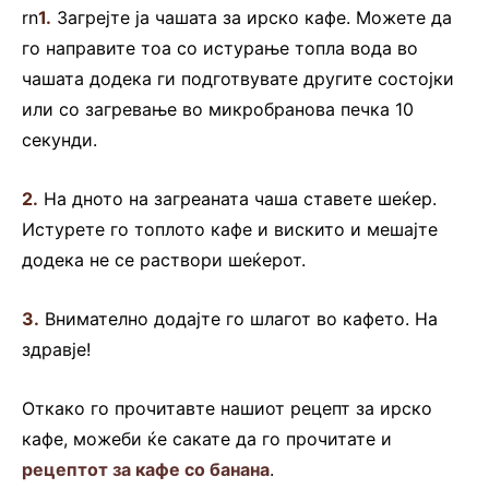
rn
1.
Загрејте ја чашата за ирско кафе. Можете да
го направите тоа со истурање топла вода во
чашата додека ги подготвувате другите состојки
или со загревање во микробранова печка 10
секунди.
2.
На дното на загреаната чаша ставете шеќер.
Истурете го топлото кафе и вискито и мешајте
додека не се раствори шеќерот.
3.
Внимателно додајте го шлагот во кафето. На
здравје!
Откако го прочитавте нашиот рецепт за ирско
кафе, можеби ќе сакате да го прочитате и
рецептот за кафе со банана
.