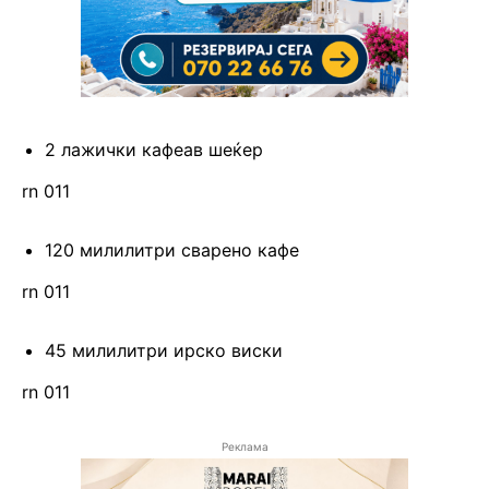
2 лажички кафеав шеќер
rn 011
120 милилитри сварено кафе
rn 011
45 милилитри ирско виски
rn 011
Реклама