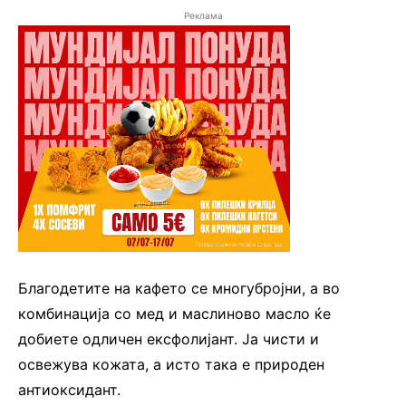
Реклама
Благодетите на кафето се многубројни, а во
комбинација со мед и маслиново масло ќе
добиете одличен ексфолијант. Ја чисти и
освежува кожата, а исто така е природен
антиоксидант.