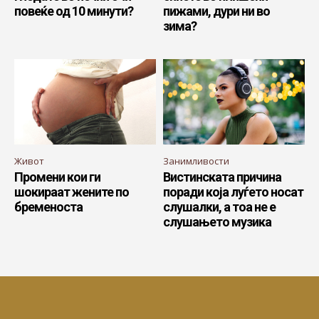
повеќе од 10 минути?
пижами, дури ни во
зима?
Живот
Занимливости
Промени кои ги
Вистинската причина
шокираат жените по
поради која луѓето носат
бременоста
слушалки, а тоа не е
слушањето музика