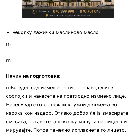
неколку лажички маслиново масло
rn
rn
Начин на подготовка:
rnВо еден сад измешајте ги горенаведените
состојки и нанесете на претходно измиено лице.
Нанесувајте го со нежни кружни движења во
насока кон надвор. Откако добро ќе ја вмасирате
смесата, оставете ја неколку минути на лицето и
мирувајте. Потоа темелно исплакнете го лицето.