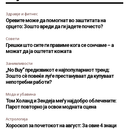
Здравје и фитнес
Оревите може да помогнат во заштитата на
срцето: Зошто вреди да ги јадете почесто?
Совети
Грешки што сите ги правиме кога се сончаме – а
можат да ја оштетат кожата
Занимливости
„No Buy“ предизвикот е најпопуларниот тренд:
Зошто сè повеќе луѓе престануваат да купуваат
непотребни работи?
Мода и убавина
Том Холанд и Зендеја меѓу најдобро облечените:
Парот повторно ја освои модната сцена
Астрологија
Хороскоп за почетокот на август: За овие 4 знаци