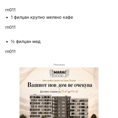
rn011
1 филџан крупно мелено кафе
rn011
½ филџан мед
rn011
Реклама