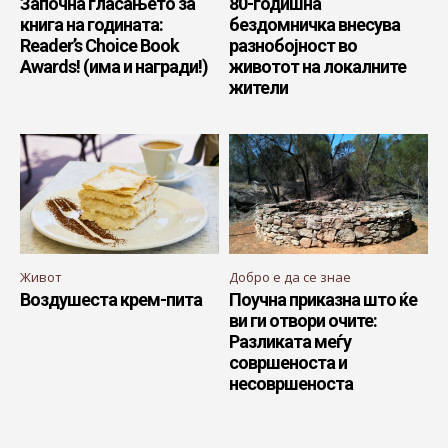
Започна гласањето за
80-годишна
книга на годината:
бездомничка внесува
Reader’s Choice Book
разнобојност во
Awards! (има и награди!)
животот на локалните
жители
Живот
Добро е да се знае
Воздушеста крем-пита
Поучна приказна што ќе
ви ги отвори очите:
Разликата меѓу
совршеноста и
несовршеноста