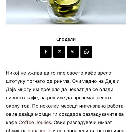
Сподели
Никој не ужива да го пие своето кафе врело,
штотуку тргнато од рингла. Очигледно на Дејв и
Дејв многу им пречело да чекаат да се олади
нивното кафе, па решиле да преземат нешто
околу тоа. По неколку месеци интензивна работа,
овие двајца момци ги создадоа разладувачите за
кафе
Coffee Joulies
. Овие разладувачи имаат
облик на
зрна кафе
и се направени од нетоксичен