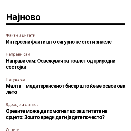
Најново
Факти и цитати
Интересни факти што сигурно не сте ги знаеле
Направи сам
Направи сам: Освежувач за тоалет од природни
состојки
Патувања
Малта – медитеранскиот бисер што ќе ве освои ова
лето
Здравје и фитнес
Оревите може да помогнат во заштитата на
срцето: Зошто вреди да ги јадете почесто?
Совети