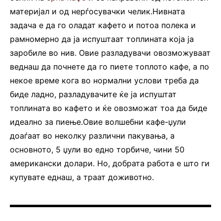
материјал и од нерѓосувачки челик.Нивната
задача е да го оладат кафето и потоа полека и
рамномерно да ја испуштаат топлината која ја
заробиле во нив. Овие разладувачи овозможуваат
веднаш да почнете да го пиете топлото кафе, а по
некое време кога во нормални услови треба да
биде ладно, разладувачите ќе ја испуштат
топлината во кафето и ќе овозможат тоа да биде
идеално за пиење.Овие волшебни кафе-џули
доаѓаат во неколку различни пакувања, а
основното, 5 џули во едно торбиче, чини 50
американски долари. Но, добрата работа е што ги
купувате еднаш, а траат доживотно.