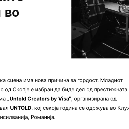
 во
а сцена има нова причина за гордост. Младиот
ас од Скопје е избран да биде дел од престижната
ама
„Untold Creators by Visa“
, организирана од
ивал
UNTOLD
, кој секоја година се одржува во Клу
нсилванија, Романија.