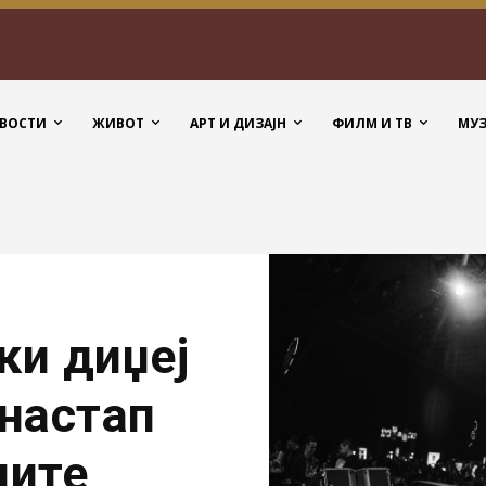
ВОСТИ
ЖИВОТ
АРТ И ДИЗАЈН
ФИЛМ И ТВ
МУ
и диџеј
 настап
мите