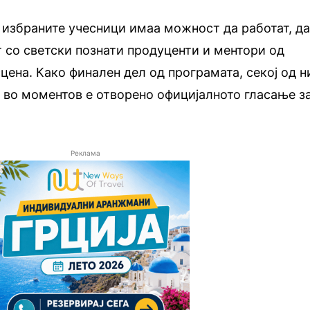
 избраните учесници имаа можност да работат, д
т со светски познати продуценти и ментори од
цена. Како финален дел од програмата, секој од н
а во моментов е отворено официјалното гласање з
Реклама