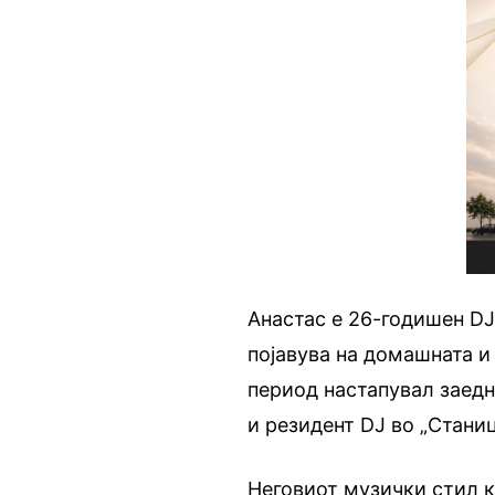
Анастас е 26-годишен DJ
појавува на домашната и
период настапувал заед
и резидент DJ во „Станиц
Неговиот музички стил