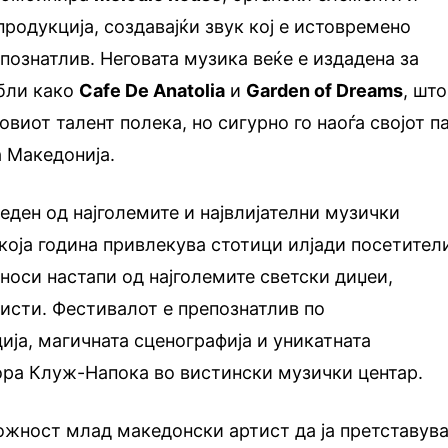
родукција, создавајќи звук кој е истовремено
познатлив. Неговата музика веќе е издадена за
јбли како
Cafe De Anatolia
и
Garden of Dreams
, што
овиот талент полека, но сигурно го наоѓа својот п
а Македонија.
еден од најголемите и највлијателни музички
која година привлекува стотици илјади посетител
 носи настапи од најголемите светски диџеи,
тисти. Фестивалот е препознатлив по
ија, магичната сценографија и уникатната
ора Клуж-Напока во вистински музички центар.
можност млад македонски артист да ја претставув