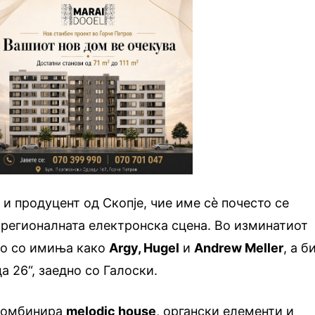
 и продуцент од Скопје, чие име сè почесто се
 регионалната електронска сцена. Во изминатиот
но со имиња како
Argy, Hugel
и
Andrew Meller
, а б
а 26“, заедно со Галоски.
 комбинира
melodic house
, органски елементи и