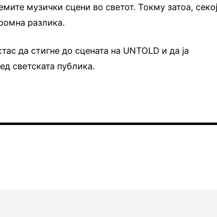
лемите музички сцени во светот. Токму затоа, секо
ромна разлика.
тас да стигне до сцената на UNTOLD и да ја
ед светската публика.