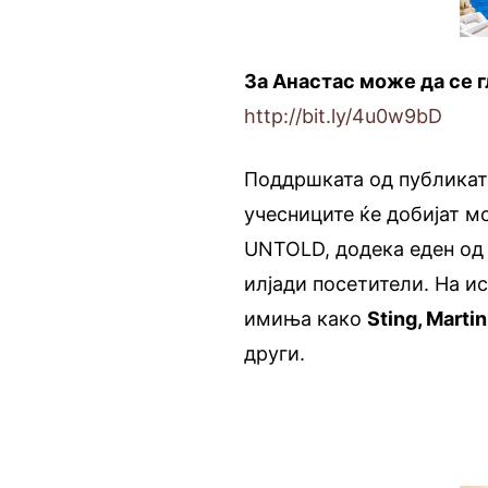
За Анастас може да се г
http://bit.ly/4u0w9bD
Поддршката од публиката
учесниците ќе добијат м
UNTOLD, додека еден од 
илјади посетители. На и
имиња како
Sting, Marti
други.