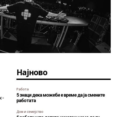
Најново
Работа
5 знаци дека можеби е време да ја смените
ж-
работата
Дом и семејство