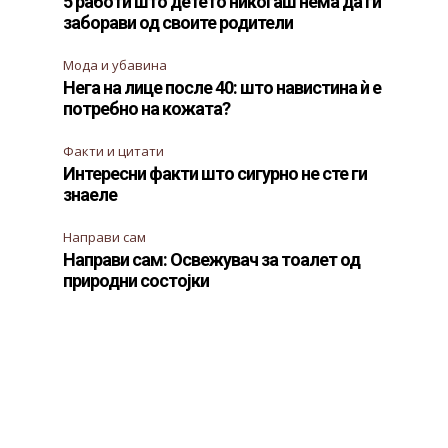
5 работи што детето никогаш нема да ги
заборави од своите родители
Мода и убавина
Нега на лице после 40: што навистина ѝ е
потребно на кожата?
Факти и цитати
Интересни факти што сигурно не сте ги
знаеле
Направи сам
Направи сам: Освежувач за тоалет од
природни состојки