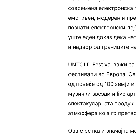
современа електронска п
емотивен, модерен и пре
познати електронски ле
уште еден доказ дека нег
и надвор од границите н
UNTOLD Festival важи за 
фестивали во Европа. Се
од повеќе од 100 земји и
музички ѕвезди и live ар
спектакуларната продукц
атмосфера која го претв
Ова е ретка и значајна 