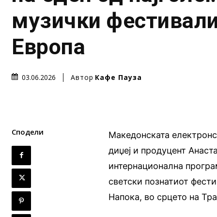
музички фестивали
Европа
Автор
Кафе Пауза
03.06.2026
Сподели
Македонската електронск
диџеј и продуцент Анаст
интернационална прогр
светски познатиот фест
Напока, во срцето на Тра