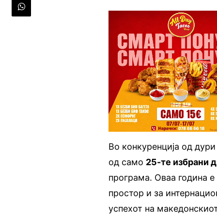
Во конкуренција од дур
од само
25-те избрани 
програма. Оваа година е
простор и за интернацио
успехот на македонскиот