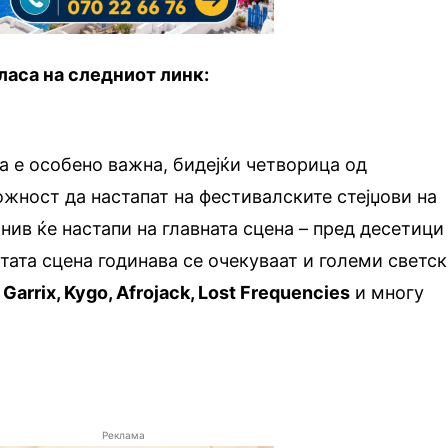
ласа на следниот линк:
 е особено важна, бидејќи четворица од
ожност да настапат на фестивалските стејџови на
нив ќе настапи на главната сцена – пред десетици
стата сцена годинава се очекуваат и големи светс
n Garrix, Kygo, Afrojack, Lost Frequencies
и многу
Реклама