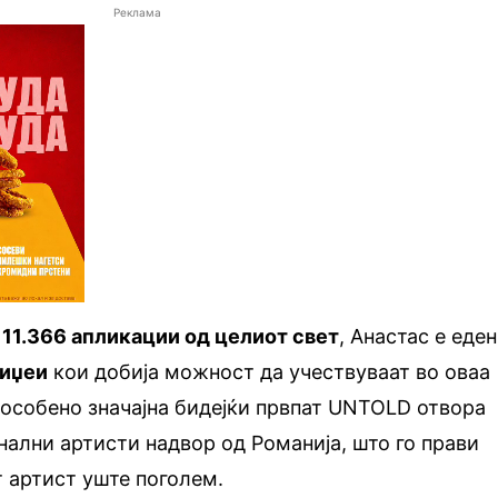
Реклама
и
11.366 апликации од целиот свет
, Анастас е еден
диџеи
кои добија можност да учествуваат во оваа
 особено значајна бидејќи првпат UNTOLD отвора
нални артисти надвор од Романија, што го прави
 артист уште поголем.