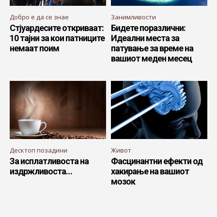
Добро е да се знае
Занимливости
Стјуардесите откриваат:
Бидете поразлични:
10 тајни за кои патниците
Идеални места за
немаат поим
патување за време на
вашиот меден месец
Десктоп позадини
Живот
За исплатливоста на
Фасцинантни ефекти од
издржливоста…
хакирање на вашиот
мозок