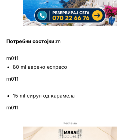
Потребни состојки:
rn
rn011
80 ml варено еспресо
rn011
15 ml сируп од карамела
rn011
Реклама