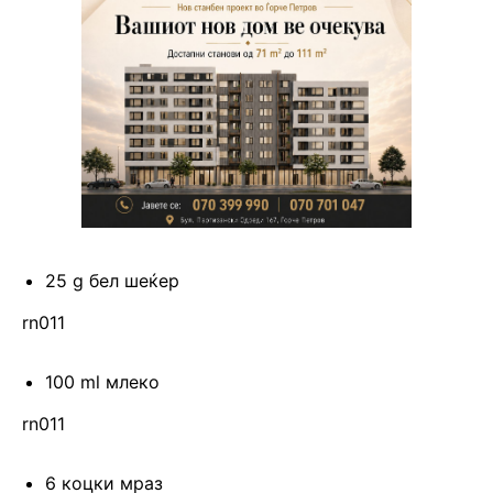
25 g бел шеќер
rn011
100 ml млеко
rn011
6 коцки мраз