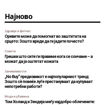
Најново
Здравје и фитнес
Оревите може да помогнат во заштитата на
срцето: Зошто вреди да ги јадете почесто?
Совети
Грешки што сите ги правиме кога се сончаме – а
можат да ја оштетат кожата
Занимливости
„No Buy“ предизвикот е најпопуларниот тренд:
Зошто сè повеќе луѓе престануваат да купуваат
непотребни работи?
Мода и убавина
Том Холанд и Зендеја меѓу најдобро облечените: