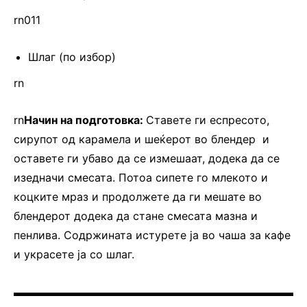
rn011
Шлаг (по избор)
rn
rn
Начин на подготовка:
Ставете ги еспресото,
сирупот од карамела и шеќерот во блендер и
оставете ги убаво да се измешаат, додека да се
изедначи смесата. Потоа сипете го млекото и
коцките мраз и продолжете да ги мешате во
блендерот додека да стане смесата мазна и
пенлива. Содржината истурете ја во чаша за кафе
и украсете ја со шлаг.